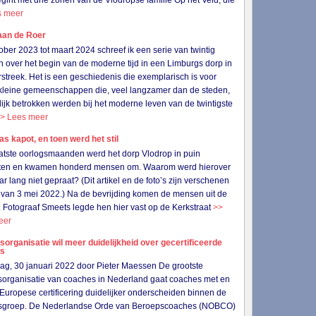
gint met drie zonen van de Vlodropse familie Op het Veld, die
s meer
aan de Roer
ober 2023 tot maart 2024 schreef ik een serie van twintig
en over het begin van de moderne tijd in een Limburgs dorp in
streek. Het is een geschiedenis die exemplarisch is voor
 kleine gemeenschappen die, veel langzamer dan de steden,
lijk betrokken werden bij het moderne leven van de twintigste
> Lees meer
as kapot, en toen werd het stil
aatste oorlogsmaanden werd het dorp Vlodrop in puin
ten en kwamen honderd mensen om. Waarom werd hierover
jaar lang niet gepraat? (Dit artikel en de foto’s zijn verschenen
van 3 mei 2022.) Na de bevrijding komen de mensen uit de
. Fotograaf Smeets legde hen hier vast op de Kerkstraat
>>
eer
organisatie wil meer duidelijkheid over gecertificeerde
es
g, 30 januari 2022 door Pieter Maessen De grootste
organisatie van coaches in Nederland gaat coaches met en
Europese certificering duidelijker onderscheiden binnen de
sgroep. De Nederlandse Orde van Beroepscoaches (NOBCO)