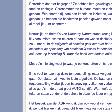
Rotterdam dat niet begrepen? Ze hebben iets geweldigs o
stad en ecologie. Gerenommeerde bureaus mochten zich 
gedaan. Een enorme rijkdom aan kennis en inzichten, wa
gedaan: ze hebben die honderden panelen gewoon naast el
al moeilijk kunt oriënteren.
Natuurlijk, de thema’s van
Urban by Nature
staan keurig b
ik vooral miste, waren teksten of panelen waarin deelon
zo kunnen:
‘In de volgende rij panelen gaat het over het
inzenders de oplossing van probleem X vooral in benader
ook eens op inzending B, want die heeft een andere oploss
Met zo’n inleiding weet je waar je op kunt letten en is je 
Er is veel te lezen op deze tentoonstelling, maar vergeet 
gaat. De teksten zijn veel te klein afgedrukt. De kaarten
tentoonstelling werkelijk een beproeving: volkomen ver
alles auto’s in de straat groot AUTO schrijft. Wat heeft d
teksten staan zonder onderscheid in dezelfde kleur en typ
Het bezoek aan de IABR vond ik dan ook vooral vermoeiend
ik wel dat hier een rijk overzicht bijeen was van de stat