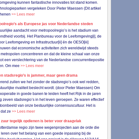
omgeving kunnen fantastische innovaties tot stand komen.
chnologieparken vergeleken Door Pieter Maessen (Dit artikel
schenen
>> Lees meer
oolregio’s als Europese jas voor Nederlandse steden
uurlijke aandacht voor metropoolregio’s is het stadium van
jvendheid voorbij. Het Planbureau voor de Leefomgeving[i], de
or Leefomgeving en Infrastructuur[ii] én de OESO[iii]
uwen dat economische activiteiten zich wereldwijd steeds
 metropolen concentreren en dat de kleine schaal van onze
tot een verslechtering van de Nederlandse concurrentiepositie
iden. Om mee
>> Lees meer
en stadsregio’s is jammer, maar geen drama
erend zullen we het zonder de stadsregio’s ook wel redden,
stuurlijke rivaliteit beslecht wordt. (door Pieter Maessen) Om
xoperatie in goede banen te leiden heeft het Rijk in de jaren
g zeven stadsregio’s in het leven geroepen. Ze waren effectief
toonbeeld van onze bestuurlijke consensuscultuur. Het is
 dat ze
>> Lees meer
 zuur tegelijk opdienen is beter voor draagvlak
otterdamse regio zijn twee wegenprojecten aan de orde die
s leren over het belang van een goede inpassing bij de