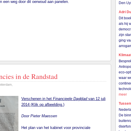
an een weg door dit oerwoud aan panelen.
Den Uy
Adri Du
Dit boe
als hij
democra
zijn st
ging va
arrogan
Klimaat
Besprek
Antropo
eco-opt
ncies in de Randstad
waar we
contine
otterdam
,
technol
meer
Verschenen in het
Financieele Dagblad
van 12 juli
Tussen
2014 (Klik op afbeelding.)
Nederla
De binn
Door Pieter Maessen
buitenr
daartu
Het plan van het kabinet voor provinciale