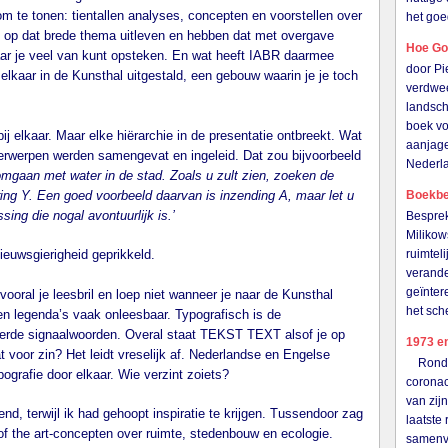
m te tonen: tientallen analyses, concepten en voorstellen over
het goe
op dat brede thema uitleven en hebben dat met overgave
Hoe Go
ar je veel van kunt opsteken. En wat heeft IABR daarmee
door P
kaar in de Kunsthal uitgestald, een gebouw waarin je je toch
verdwee
landsch
boek vo
ij elkaar. Maar elke hiërarchie in de presentatie ontbreekt. Wat
aanjage
derwerpen werden samengevat en ingeleid. Dat zou bijvoorbeeld
Nederl
 omgaan met water in de stad. Zoals u zult zien, zoeken de
ing Y. Een goed voorbeeld daarvan is inzending A, maar let u
Boekbes
ing die nogal avontuurlijk is.’
Besprek
Milikow
nieuwsgierigheid geprikkeld.
ruimtel
verande
geïnter
vooral je leesbril en loep niet wanneer je naar de Kunsthal
het sch
 en legenda’s vaak onleesbaar. Typografisch is de
keerde signaalwoorden. Overal staat TEKST TEXT alsof je op
1973 en
at voor zin? Het leidt vreselijk af. Nederlandse en Engelse
Rond de
ografie door elkaar. Wie verzint zoiets?
coronac
van zij
, terwijl ik had gehoopt inspiratie te krijgen. Tussendoor zag
laatste
e of the art-concepten over ruimte, stedenbouw en ecologie.
samenva