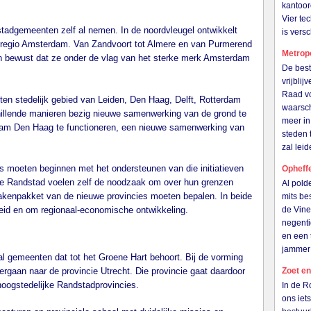
kantoor
Vier te
stadgemeenten zelf al nemen. In de noordvleugel ontwikkelt
is ver
lregio Amsterdam. Van Zandvoort tot Almere en van Purmerend
Metrop
an bewust dat ze onder de vlag van het sterke merk Amsterdam
De best
vrijbli
Raad vo
ten stedelijk gebied van Leiden, Den Haag, Delft, Rotterdam
waarsch
hillende manieren bezig nieuwe samenwerking van de grond te
meer in
erdam Den Haag te functioneren, een nieuwe samenwerking van
steden 
zal le
s moeten beginnen met het ondersteunen van die initiatieven
Opheff
jke Randstad voelen zelf de noodzaak om over hun grenzen
Al pold
akenpakket van de nieuwe provincies moeten bepalen. In beide
mits be
heid en om regionaal-economische ontwikkeling.
de Vine
negenti
en een 
jammer
al gemeenten dat tot het Groene Hart behoort. Bij de vorming
gaan naar de provincie Utrecht. Die provincie gaat daardoor
Zoet en
hoogstedelijke Randstadprovincies.
In de R
ons iet