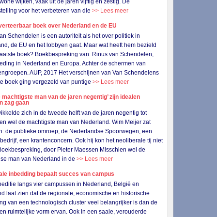
wone wijken, vaak uit de jaren vijftig en zestig. De
telling voor het verbeteren van die
>> Lees meer
verteerbaar boek over Nederland en de EU
an Schendelen is een autoriteit als het over politiek in
nd, de EU en het lobbyen gaat. Maar wat heeft hem bezield
n laatste boek? Boekbespreking van: Rinus van Schendelen,
eding in Nederland en Europa. Achter de schermen van
ngroepen. AUP, 2017 Het verschijnen van Van Schendelens
e boek ging vergezeld van puntige
>> Lees meer
 machtigste man van de jaren negentig’ zijn idealen
en zag gaan
wikkelde zich in de tweede helft van de jaren negentig tot
en wel de machtigste man van Nederland. Wim Meijer zat
in: de publieke omroep, de Nederlandse Spoorwegen, een
bedrijf, een krantenconcern. Ook hij kon het neoliberale tij niet
Boekbespreking, door Pieter Maessen Misschien wel de
gse man van Nederland in de
>> Lees meer
ale inbedding bepaalt succes van campus
editie langs vier campussen in Nederland, België en
nd laat zien dat de regionale, economische en historische
ng van een technologisch cluster veel belangrijker is dan de
 en ruimtelijke vorm ervan. Ook in een saaie, verouderde