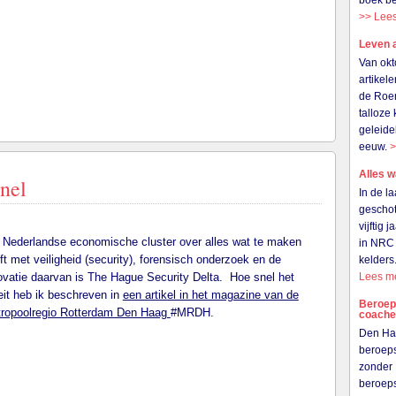
boek be
>> Lee
Leven 
Van okt
artikel
de Roer
talloze
geleide
eeuw.
>
Alles w
nel
In de l
gescho
vijftig 
 Nederlandse economische cluster over alles wat te maken
in NRC 
ft met veiligheid (security), forensisch onderzoek en de
kelders
ovatie daarvan is The Hague Security Delta. Hoe snel het
Lees m
eit heb ik beschreven in
een artikel in het magazine van de
Beroeps
ropoolregio Rotterdam Den Haag
#MRDH.
coach
Den Haa
beroeps
zonder 
beroep