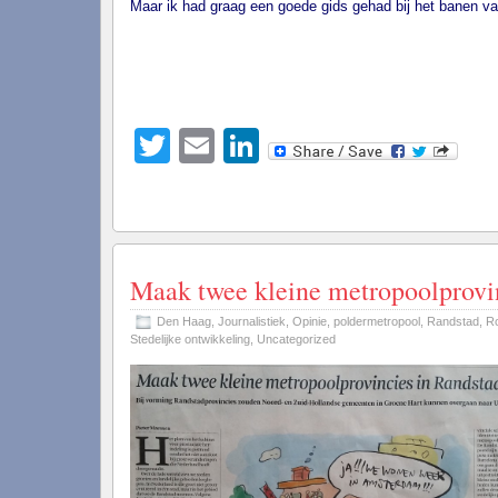
Maar ik had graag een goede gids gehad bij het banen v
Twitter
Email
LinkedIn
Maak twee kleine metropoolprovi
Den Haag
,
Journalistiek
,
Opinie
,
poldermetropool
,
Randstad
,
R
Stedelijke ontwikkeling
,
Uncategorized