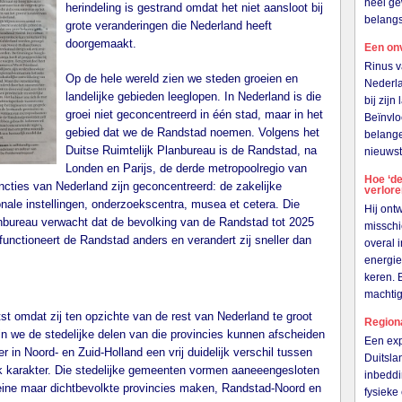
heel ge
herindeling is gestrand omdat het niet aansloot bij
belangs
grote veranderingen die Nederland heeft
doorgemaakt.
Een on
Rinus v
Op de hele wereld zien we steden groeien en
Nederla
landelijke gebieden leeglopen. In Nederland is die
bij zij
groei niet geconcentreerd in één stad, maar in het
Beïnvlo
gebied dat we de Randstad noemen. Volgens het
belange
Duitse Ruimtelijk Planbureau is de Randstad, na
nieuwst
Londen en Parijs, de derde metropoolregio van
Hoe ‘de
uncties van Nederland zijn geconcentreerd: de zakelijke
verlor
ionale instellingen, onderzoekscentra, musea et cetera. Die
Hij ont
anbureau verwacht dat de bevolking van de Randstad tot 2025
misschi
unctioneert de Randstad anders en verandert zij sneller dan
overal 
energie
keren. 
machti
tst omdat zij ten opzichte van de rest van Nederland te groot
Region
rin we de stedelijke delen van die provincies kunnen afscheiden
Een exp
er in Noord- en Zuid-Holland een vrij duidelijk verschil tussen
Duitsla
k karakter. Die stedelijke gemeenten vormen aaneeengesloten
inbeddi
eine maar dichtbevolkte provincies maken, Randstad-Noord en
fysieke