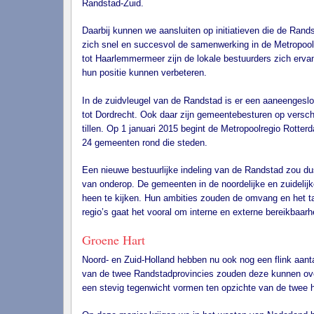
Randstad-Zuid.
Daarbij kunnen we aansluiten op initiatieven die de Rand
zich snel en succesvol de samenwerking in de Metropoo
tot Haarlemmermeer zijn de lokale bestuurders zich erv
hun positie kunnen verbeteren.
In de zuidvleugel van de Randstad is er een aaneengeslo
tot Dordrecht. Ook daar zijn gemeentebesturen op versc
tillen. Op 1 januari 2015 begint de Metropoolregio Rott
24 gemeenten rond die steden.
Een nieuwe bestuurlijke indeling van de Randstad zou du
van onderop. De gemeenten in de noordelijke en zuideli
heen te kijken. Hun ambities zouden de omvang en het t
regio’s gaat het vooral om interne en externe bereikbaar
Groene Hart
Noord- en Zuid-Holland hebben nu ook nog een flink aant
van de twee Randstadprovincies zouden deze kunnen over
een stevig tegenwicht vormen ten opzichte van de twee 