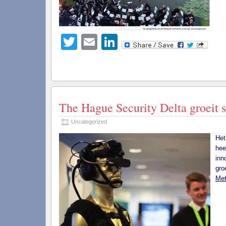
Twitter
Email
LinkedIn
The Hague Security Delta groeit s
Uncategorized
Het
hee
inn
gro
Met