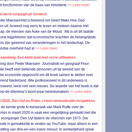
d functioneren van de baas van ministerie
>> Lees meer
d werd verjaagd uit Jorwerd
ieter MaessenHet is boeiend om Geert Maks Hoe God
n uit Jorwerd nog eens te lezen en meteen daarna Het
ap, de mensen van Auke van de Woud. Mij is uit dit laatste
oral bijgebleven dat economische krachten de belangrijkste
rs zijn geweest van veranderingen in het landschap. De
andse overheid had al
>> Lees meer
preking: Een klein land met verre uithoeken
ing door Pieter Maessen. Journaliste en geograaf Floor
ski heeft veel bekende personen uit de wereld van de
ijke economie opgezocht om dit boek samen te stellen over
rend Nederland. Wie professioneel in dit onderwerp is
esseerd, leest niet veel nieuws. De waarde van het boek is dat
erp de dilemma’s toont waar beleidsmakers
>> Lees meer
 2020, Den Uyl en Rutte, crisiscommunicatie vergeleken
 eerste grote tv-toespraak van Mark Rutte over de
risis in maart 2020 is vaak een vergelijking gemaakt met die
n voorganger Den Uyl tijdens de oliecrisis van 1973. Die
 rede is gemakkelijk te vinden op YouTube, maar alleen in een
tting van drie-en-een-halve minuut. In werkelijkheid sprak