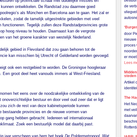
esturen op provinciale schaal met duidelijke missies en
bestuur
de verb
io’s kunnen ontwikkelen. De Randstad zou daarmee goed
vliegve
poolregio’s als München en Barcelona aan te gaan. Het zal er
autosn
kkelen, zodat de tamelijk uitgestrekte gebieden met veel
n functioneren. Tegelijk zullen deze Randstadprovincies grote
‘Burger
 op hoog niveau te houden. Daarnaast kan de vergrote
door Pi
en van het groene karakter van westelijk Nederland.
nieuwe 
proces 
edelijk gebied in Flevoland dat zou gaan behoren tot de
noorden
ncie kan misschien bij Utrecht of Gelderland worden gevoegd.
er moet
Lees m
eigt ook een restgebied te worden. De Groningse hoogleraar
Midden
en. Een groot deel heet vanouds immers al West-Friesland.
steden
Artikel
identit
onomen het eens over de noodzakelijke ontwikkeling van de
The Hag
onoverzichtelijke bestuur en door veel oud zeer dat er ligt
Het Ned
t zou zich de rest van deze kabinetsperiode kunnen
met vei
de bestaande provincies en de nieuwe vormen van
daarvan
 gang hebben gebracht. Iedereen wil internationaal
beschre
limaat. Zoek een bestuurlijk model dat daarbij past.
Rotter
rig jaar verscheen van hem het boek
De Poldermetropool. Wat
IABR: R