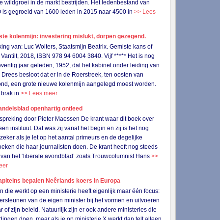
de wildgroei in de markt bestrijden. Het ledenbestand van
s gegroeid van 1600 leden in 2015 naar 4500 in
>> Lees
ste kolenmijn: investering mislukt, dorpen gezegend.
ing van: Luc Wolters, Staatsmijn Beatrix. Gemiste kans of
Vantilt, 2018, ISBN 978 94 6004 3840. Vijf ***** Het is nog
ventig jaar geleden, 1952, dat het kabinet onder leiding van
 Drees besloot dat er in de Roerstreek, ten oosten van
nd, een grote nieuwe kolenmijn aangelegd moest worden.
 brak in
>> Lees meer
ndelsblad openhartig ontleed
preking door Pieter Maessen De krant waar dit boek over
een instituut. Dat was zij vanaf het begin en zij is het nog
 zeker als je let op het aantal primeurs en de degelijke
eken die haar journalisten doen. De krant heeft nog steeds
 van het ‘liberale avondblad’ zoals Trouwcolumnist Hans
>>
eer
apiteins bepalen Neêrlands koers in Europa
n die werkt op een ministerie heeft eigenlijk maar één focus:
ersteunen van de eigen minister bij het vormen en uitvoeren
 of zijn beleid. Natuurlijk zijn er ook andere ministeries die
 dingen doen, maar als je op ministerie X werkt dan telt alleen