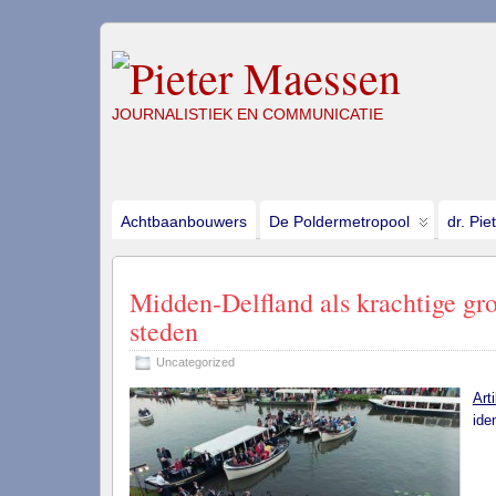
JOURNALISTIEK EN COMMUNICATIE
Achtbaanbouwers
De Poldermetropool
dr. Pie
Midden-Delfland als krachtige gr
steden
Uncategorized
Art
ide