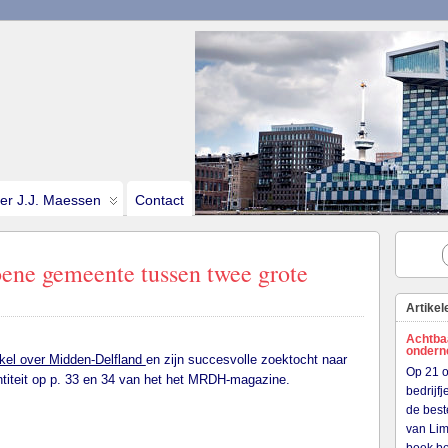
ter J.J. Maessen
Contact
oene gemeente tussen twee grote
Artikel
Achtba
onder
ikel over Midden-Delfland
en zijn succesvolle zoektocht naar
Op 21 o
ntiteit op p. 33 en 34 van het het MRDH-magazine.
bedrijf
de best
van Lim