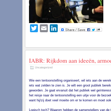
Twitter
Email
LinkedIn
IABR: Rijkdom aan ideeën, armoe
Uncategorized
Wie een tentoonstelling organiseert, wil iets aan de werel
iets wat zelden te zien is. Je wilt een groot publiek berei
geworden. Je gaat ervanuit dat het publiek wel geïnteres
het reisje naar de tentoonstelling een uitje voor de bezo
want hij/zij doet veel moeite om er te komen en moet oo
Logisch toch? Waarom hebben de samenstellers van de ten