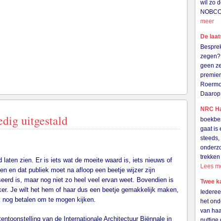
wil zo 
NOBCO i
meer
De laat
Besprek
zegen? 
geen ze
premier
Roermo
Daarop
NRC Ha
dig uitgestald
boekbes
gaat is 
steeds,
onderzo
trekken
d laten zien. Er is iets wat de moeite waard is, iets nieuws of
Lees m
ken en dat publiek moet na afloop een beetje wijzer zijn
seerd is, maar nog niet zo heel veel ervan weet. Bovendien is
Twee k
eker. Je wilt het hem of haar dus een beetje gemakkelijk maken,
Iederee
k nog betalen om te mogen kijken.
het ond
van haar
toonstelling van de Internationale Architectuur Biënnale in
nuttige