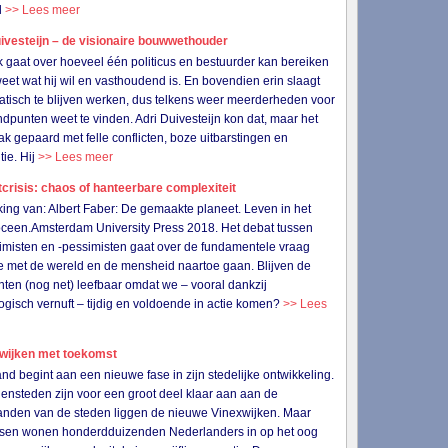
l
>> Lees meer
ivesteijn – de visionaire bouwwethouder
k gaat over hoeveel één politicus en bestuurder kan bereiken
 weet wat hij wil en vasthoudend is. En bovendien erin slaagt
tisch te blijven werken, dus telkens weer meerderheden voor
andpunten weet te vinden. Adri Duivesteijn kon dat, maar het
ak gepaard met felle conflicten, boze uitbarstingen en
tie. Hij
>> Lees meer
crisis: chaos of hanteerbare complexiteit
ing van: Albert Faber: De gemaakte planeet. Leven in het
ceen.Amsterdam University Press 2018. Het debat tussen
imisten en -pessimisten gaat over de fundamentele vraag
 met de wereld en de mensheid naartoe gaan. Blijven de
nten (nog net) leefbaar omdat we – vooral dankzij
ogisch vernuft – tijdig en voldoende in actie komen?
>> Lees
wijken met toekomst
nd begint aan een nieuwe fase in zijn stedelijke ontwikkeling.
ensteden zijn voor een groot deel klaar aan aan de
anden van de steden liggen de nieuwe Vinexwijken. Maar
ssen wonen honderdduizenden Nederlanders in op het oog