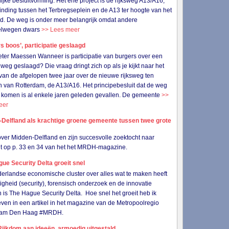
lijke besluitvorming. Het ene project is de rijksweg A13/A16,
inding tussen het Terbregseplein en de A13 ter hoogte van het
ld. De weg is onder meer belangrijk omdat andere
elwegen dwars
>> Lees meer
s boos’, participatie geslaagd
eter Maessen Wanneer is participatie van burgers over een
weg geslaagd? Die vraag dringt zich op als je kijkt naar het
van de afgelopen twee jaar over de nieuwe rijksweg ten
 van Rotterdam, de A13/A16. Het principebesluit dat de weg
 komen is al enkele jaren geleden gevallen. De gemeente
>>
eer
-Delfland als krachtige groene gemeente tussen twee grote
 over Midden-Delfland en zijn succesvolle zoektocht naar
eit op p. 33 en 34 van het het MRDH-magazine.
ue Security Delta groeit snel
erlandse economische cluster over alles wat te maken heeft
ligheid (security), forensisch onderzoek en de innovatie
 is The Hague Security Delta. Hoe snel het groeit heb ik
ven in een artikel in het magazine van de Metropoolregio
dam Den Haag #MRDH.
ijkdom aan ideeën, armoedig uitgestald