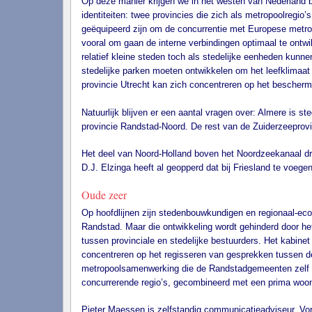
Op deze manier krijgen we in het westen van Nederland b
identiteiten: twee provincies die zich als metropoolreg
geëquipeerd zijn om de concurrentie met Europese metro
vooral om gaan de interne verbindingen optimaal te ontwi
relatief kleine steden toch als stedelijke eenheden kunne
stedelijke parken moeten ontwikkelen om het leefklimaat
provincie Utrecht kan zich concentreren op het bescherm
Natuurlijk blijven er een aantal vragen over: Almere is st
provincie Randstad-Noord. De rest van de Zuiderzeeprovi
Het deel van Noord-Holland boven het Noordzeekanaal dr
D.J. Elzinga heeft al geopperd dat bij Friesland te voeg
Oude zeer
Op hoofdlijnen zijn stedenbouwkundigen en regionaal-ec
Randstad. Maar die ontwikkeling wordt gehinderd door het 
tussen provinciale en stedelijke bestuurders. Het kabine
concentreren op het regisseren van gesprekken tussen 
metropoolsamenwerking die de Randstadgemeenten zelf op
concurrerende regio’s, gecombineerd met een prima woonk
Pieter Maessen is zelfstandig communicatieadviseur. Vo