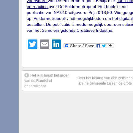
voorwoord
van De Poldermetropool. Bekijk hier
publicati
en reacties
over De Poldermetropool. Het boek is een
publicatie van NAi010-uitgevers. Prijs € 18,50. Wie googe
op ‘Poldermetropool’ vindt mogelijkheden om het digitaal
bestellen. De publicatie is mede mogelijk door een subsi
van het
Stimuleringsfonds Creatieve Industrie
.
Twitter
Email
LinkedIn
Het Rijk houdt het groen
Over het belang van een zelfstand
van de Randstad
kleine gemeente tussen de grote
onbereikbaar