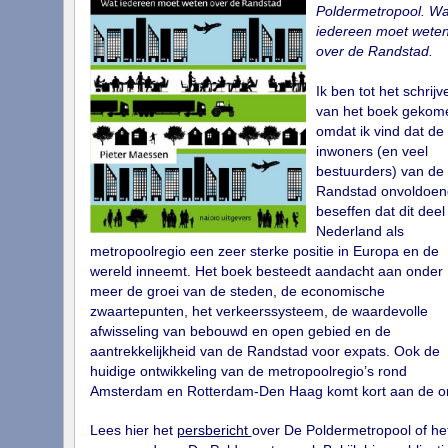
Poldermetropool. Wa
iedereen moet wete
over de Randstad.
Ik ben tot het schrijv
van het boek gekom
omdat ik vind dat de
inwoners (en veel
bestuurders) van de
Randstad onvoldoen
beseffen dat dit deel
Nederland als
metropoolregio een zeer sterke positie in Europa en de
wereld inneemt. Het boek besteedt aandacht aan onder
meer de groei van de steden, de economische
zwaartepunten, het verkeerssysteem, de waardevolle
afwisseling van bebouwd en open gebied en de
aantrekkelijkheid van de Randstad voor expats. Ook de
huidige ontwikkeling van de metropoolregio’s rond
Amsterdam en Rotterdam-Den Haag komt kort aan de o
Lees hier het
persbericht
over De Poldermetropool of he