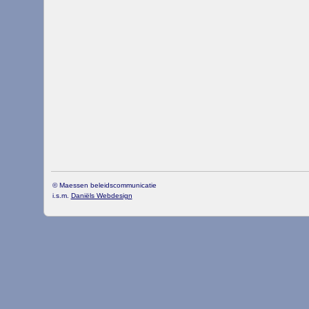
© Maessen beleidscommunicatie
i.s.m.
Daniëls Webdesign