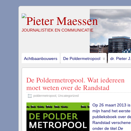
JOURNALISTIEK EN COMMUNICATIE
Achtbaanbouwers
De Poldermetropool
dr. Pieter 
De Poldermetropool. Wat iedereen
moet weten over de Randstad
poldermetropool
,
Uncategorized
Op 26 maart 2013 is
mijn hand het eerste
publieksboek over d
Randstad verschene
onder de titel
De