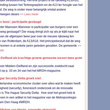
lijke besluitvorming. Het ene project is de rijksweg A13/A16,
inding tussen het Terbregseplein en de A13 ter hoogte van het
ld. De weg is onder meer belangrijk omdat andere
elwegen dwars
>> Lees meer
s boos’, participatie geslaagd
eter Maessen Wanneer is participatie van burgers over een
weg geslaagd? Die vraag dringt zich op als je kijkt naar het
van de afgelopen twee jaar over de nieuwe rijksweg ten
 van Rotterdam, de A13/A16. Het principebesluit dat de weg
 komen is al enkele jaren geleden gevallen. De gemeente
>>
eer
-Delfland als krachtige groene gemeente tussen twee grote
 over Midden-Delfland en zijn succesvolle zoektocht naar
eit op p. 33 en 34 van het het MRDH-magazine.
ue Security Delta groeit snel
erlandse economische cluster over alles wat te maken heeft
ligheid (security), forensisch onderzoek en de innovatie
 is The Hague Security Delta. Hoe snel het groeit heb ik
ven in een artikel in het magazine van de Metropoolregio
dam Den Haag #MRDH.
ijkdom aan ideeën, armoedig uitgestald