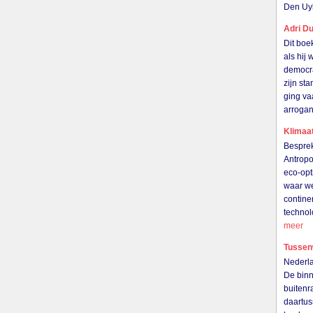
Den Uy
Adri Du
Dit boe
als hij
democra
zijn st
ging va
arrogan
Klimaat
Besprek
Antropo
eco-opt
waar we
contine
technol
meer
Tussen
Nederla
De binn
buitenr
daartu