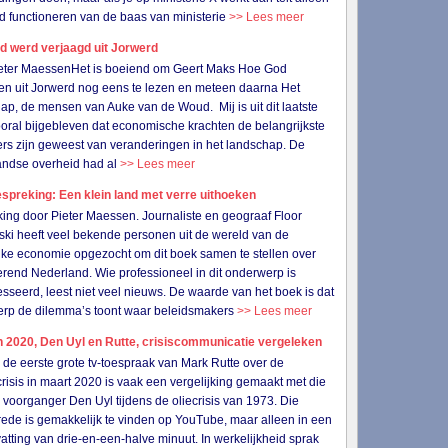
d functioneren van de baas van ministerie
>> Lees meer
d werd verjaagd uit Jorwerd
ieter MaessenHet is boeiend om Geert Maks Hoe God
n uit Jorwerd nog eens te lezen en meteen daarna Het
ap, de mensen van Auke van de Woud. Mij is uit dit laatste
oral bijgebleven dat economische krachten de belangrijkste
rs zijn geweest van veranderingen in het landschap. De
andse overheid had al
>> Lees meer
preking: Een klein land met verre uithoeken
ing door Pieter Maessen. Journaliste en geograaf Floor
ski heeft veel bekende personen uit de wereld van de
ijke economie opgezocht om dit boek samen te stellen over
rend Nederland. Wie professioneel in dit onderwerp is
esseerd, leest niet veel nieuws. De waarde van het boek is dat
erp de dilemma’s toont waar beleidsmakers
>> Lees meer
 2020, Den Uyl en Rutte, crisiscommunicatie vergeleken
 eerste grote tv-toespraak van Mark Rutte over de
risis in maart 2020 is vaak een vergelijking gemaakt met die
n voorganger Den Uyl tijdens de oliecrisis van 1973. Die
 rede is gemakkelijk te vinden op YouTube, maar alleen in een
tting van drie-en-een-halve minuut. In werkelijkheid sprak