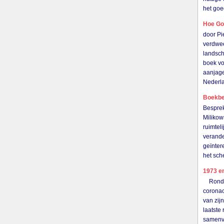
het goe
Hoe Go
door P
verdwee
landsch
boek vo
aanjage
Nederl
Boekbes
Besprek
Milikow
ruimtel
verande
geïnter
het sch
1973 en
Rond de
coronac
van zij
laatste
samenva