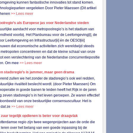
omgeving kunnen fantastische innovaties tot stand komen.
chnologieparken vergeleken Door Pieter Maessen (Dit artikel
schenen
>> Lees meer
oolregio’s als Europese jas voor Nederlandse steden
uurlijke aandacht voor metropoolregio’s is het stadium van
jvendheid voorbij. Het Planbureau voor de Leefomgeving[i], de
or Leefomgeving en Infrastructuur[ii] én de OESO[iii]
uwen dat economische activiteiten zich wereldwijd steeds
 metropolen concentreren en dat de kleine schaal van onze
tot een verslechtering van de Nederlandse concurrentiepositie
iden. Om mee
>> Lees meer
en stadsregio’s is jammer, maar geen drama
erend zullen we het zonder de stadsregio’s ook wel redden,
stuurlijke rivaliteit beslecht wordt. (door Pieter Maessen) Om
xoperatie in goede banen te leiden heeft het Rijk in de jaren
g zeven stadsregio’s in het leven geroepen. Ze waren effectief
toonbeeld van onze bestuurlijke consensuscultuur. Het is
 dat ze
>> Lees meer
 zuur tegelijk opdienen is beter voor draagvlak
otterdamse regio zijn twee wegenprojecten aan de orde die
s leren over het belang van een goede inpassing bij de