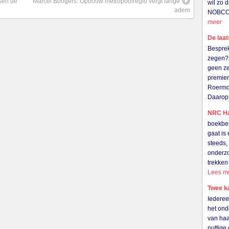
sen de
Marcel Boogers: Opbouw metropoolregio vergt lange
wil zo 
adem
NOBCO i
meer
De laat
Besprek
zegen? 
geen ze
premier
Roermo
Daarop
NRC Ha
boekbes
gaat is 
steeds,
onderzo
trekken
Lees m
Twee k
Iederee
het ond
van haar
nuttige