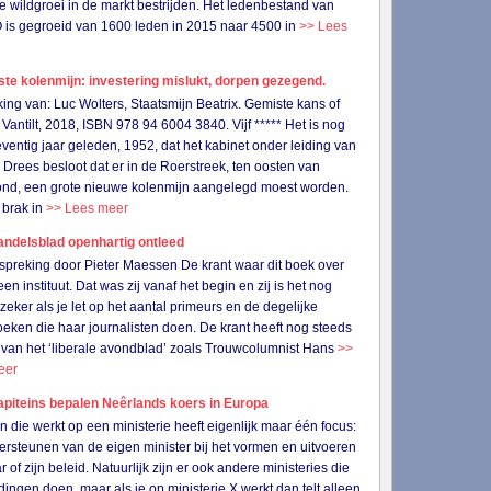
de wildgroei in de markt bestrijden. Het ledenbestand van
s gegroeid van 1600 leden in 2015 naar 4500 in
>> Lees
ste kolenmijn: investering mislukt, dorpen gezegend.
ing van: Luc Wolters, Staatsmijn Beatrix. Gemiste kans of
Vantilt, 2018, ISBN 978 94 6004 3840. Vijf ***** Het is nog
ventig jaar geleden, 1952, dat het kabinet onder leiding van
 Drees besloot dat er in de Roerstreek, ten oosten van
nd, een grote nieuwe kolenmijn aangelegd moest worden.
 brak in
>> Lees meer
ndelsblad openhartig ontleed
preking door Pieter Maessen De krant waar dit boek over
een instituut. Dat was zij vanaf het begin en zij is het nog
 zeker als je let op het aantal primeurs en de degelijke
eken die haar journalisten doen. De krant heeft nog steeds
 van het ‘liberale avondblad’ zoals Trouwcolumnist Hans
>>
eer
apiteins bepalen Neêrlands koers in Europa
n die werkt op een ministerie heeft eigenlijk maar één focus:
ersteunen van de eigen minister bij het vormen en uitvoeren
 of zijn beleid. Natuurlijk zijn er ook andere ministeries die
 dingen doen, maar als je op ministerie X werkt dan telt alleen