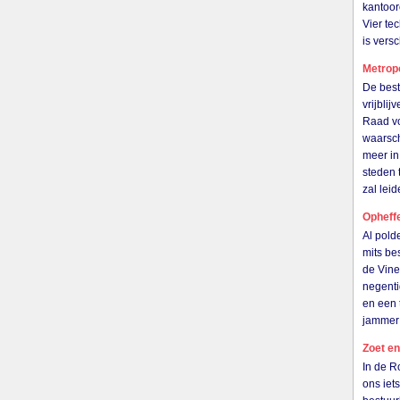
kantoor
Vier te
is ver
Metrop
De best
vrijbli
Raad vo
waarsch
meer in
steden 
zal le
Opheff
Al pold
mits be
de Vine
negenti
en een 
jammer
Zoet en
In de R
ons iet