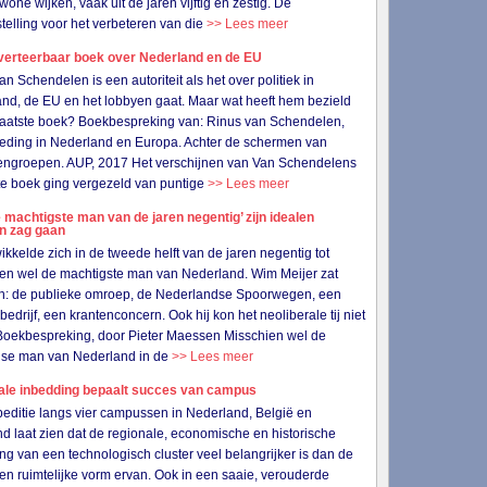
wone wijken, vaak uit de jaren vijftig en zestig. De
telling voor het verbeteren van die
>> Lees meer
verteerbaar boek over Nederland en de EU
an Schendelen is een autoriteit als het over politiek in
nd, de EU en het lobbyen gaat. Maar wat heeft hem bezield
n laatste boek? Boekbespreking van: Rinus van Schendelen,
eding in Nederland en Europa. Achter de schermen van
ngroepen. AUP, 2017 Het verschijnen van Van Schendelens
e boek ging vergezeld van puntige
>> Lees meer
 machtigste man van de jaren negentig’ zijn idealen
en zag gaan
wikkelde zich in de tweede helft van de jaren negentig tot
en wel de machtigste man van Nederland. Wim Meijer zat
in: de publieke omroep, de Nederlandse Spoorwegen, een
bedrijf, een krantenconcern. Ook hij kon het neoliberale tij niet
Boekbespreking, door Pieter Maessen Misschien wel de
gse man van Nederland in de
>> Lees meer
ale inbedding bepaalt succes van campus
editie langs vier campussen in Nederland, België en
nd laat zien dat de regionale, economische en historische
ng van een technologisch cluster veel belangrijker is dan de
 en ruimtelijke vorm ervan. Ook in een saaie, verouderde