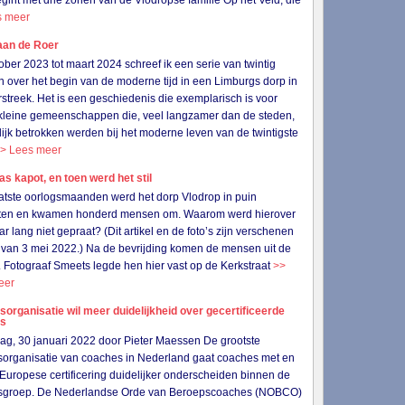
gint met drie zonen van de Vlodropse familie Op het Veld, die
s meer
aan de Roer
ober 2023 tot maart 2024 schreef ik een serie van twintig
en over het begin van de moderne tijd in een Limburgs dorp in
streek. Het is een geschiedenis die exemplarisch is voor
 kleine gemeenschappen die, veel langzamer dan de steden,
lijk betrokken werden bij het moderne leven van de twintigste
> Lees meer
as kapot, en toen werd het stil
aatste oorlogsmaanden werd het dorp Vlodrop in puin
ten en kwamen honderd mensen om. Waarom werd hierover
jaar lang niet gepraat? (Dit artikel en de foto’s zijn verschenen
van 3 mei 2022.) Na de bevrijding komen de mensen uit de
. Fotograaf Smeets legde hen hier vast op de Kerkstraat
>>
eer
organisatie wil meer duidelijkheid over gecertificeerde
es
g, 30 januari 2022 door Pieter Maessen De grootste
organisatie van coaches in Nederland gaat coaches met en
Europese certificering duidelijker onderscheiden binnen de
sgroep. De Nederlandse Orde van Beroepscoaches (NOBCO)