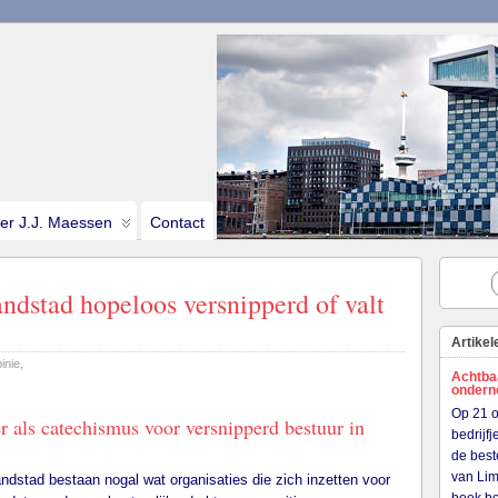
ter J.J. Maessen
Contact
andstad hopeloos versnipperd of valt
Artikel
inie
,
Achtba
onder
Op 21 o
 als catechismus voor versnipperd bestuur in
bedrijf
de best
van Lim
ndstad bestaan nogal wat organisaties die zich inzetten voor