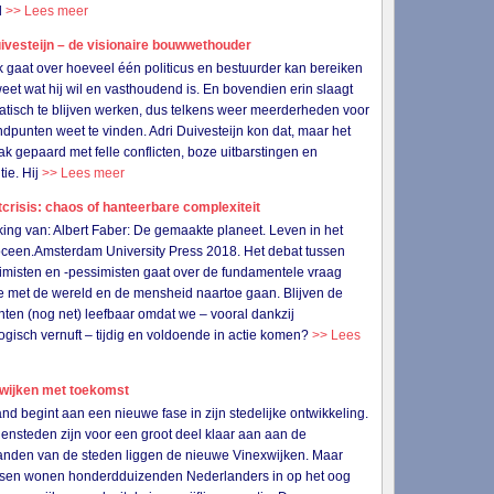
l
>> Lees meer
ivesteijn – de visionaire bouwwethouder
k gaat over hoeveel één politicus en bestuurder kan bereiken
 weet wat hij wil en vasthoudend is. En bovendien erin slaagt
tisch te blijven werken, dus telkens weer meerderheden voor
andpunten weet te vinden. Adri Duivesteijn kon dat, maar het
ak gepaard met felle conflicten, boze uitbarstingen en
tie. Hij
>> Lees meer
crisis: chaos of hanteerbare complexiteit
ing van: Albert Faber: De gemaakte planeet. Leven in het
ceen.Amsterdam University Press 2018. Het debat tussen
imisten en -pessimisten gaat over de fundamentele vraag
 met de wereld en de mensheid naartoe gaan. Blijven de
nten (nog net) leefbaar omdat we – vooral dankzij
ogisch vernuft – tijdig en voldoende in actie komen?
>> Lees
wijken met toekomst
nd begint aan een nieuwe fase in zijn stedelijke ontwikkeling.
ensteden zijn voor een groot deel klaar aan aan de
anden van de steden liggen de nieuwe Vinexwijken. Maar
ssen wonen honderdduizenden Nederlanders in op het oog