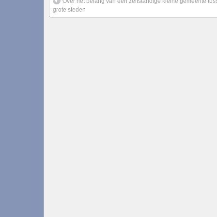
Over het belang van een zelfstandige kleine gemeente tus
grote steden