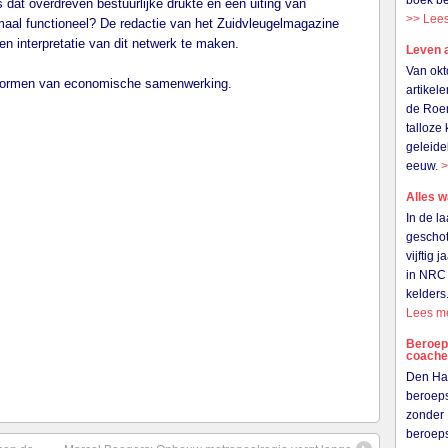
boek be
 dat overdreven bestuurlijke drukte en een uiting van
>> Lee
emaal functioneel? De redactie van het Zuidvleugelmagazine
 interpretatie van dit netwerk te maken.
Leven 
Van okt
vormen van economische samenwerking.
artikel
de Roer
talloze
geleide
eeuw.
>
Alles w
In de l
gescho
vijftig 
in NRC 
kelders
Lees m
Beroeps
coach
Den Haa
beroeps
zonder 
beroep