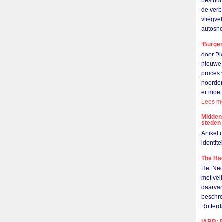
bestuur
de verb
vliegve
autosn
‘Burger
door Pi
nieuwe 
proces 
noorden
er moet
Lees m
Midden
steden
Artikel
identit
The Hag
Het Ned
met vei
daarvan
beschre
Rotter
IABR: R