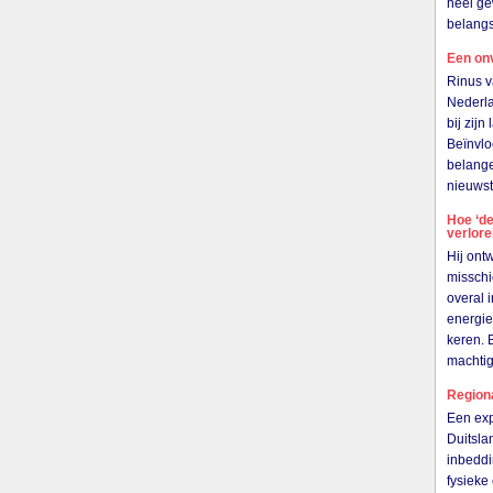
heel ge
belangs
Een on
Rinus v
Nederla
bij zij
Beïnvlo
belange
nieuwst
Hoe ‘de
verlor
Hij ont
misschi
overal 
energie
keren. 
machti
Region
Een exp
Duitsla
inbeddi
fysieke