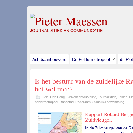
JOURNALISTIEK EN COMMUNICATIE
Achtbaanbouwers
De Poldermetropool
dr. Pie
Is het bestuur van de zuidelijke R
het wel mee?
Delft
,
Den Haag
,
Gebiedsontwikkeling
,
Journalistiek
,
Leiden
,
Op
poldermetropool
,
Randstad
,
Rotterdam
,
Stedelijke ontwikkeling
Rapport Roland Berger
Zuidvleugel.
In de Zuidvleugel van de Ra