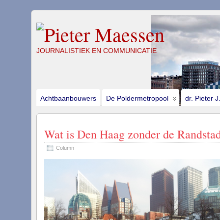
JOURNALISTIEK EN COMMUNICATIE
Achtbaanbouwers
De Poldermetropool
dr. Pieter 
Wat is Den Haag zonder de Randsta
Column