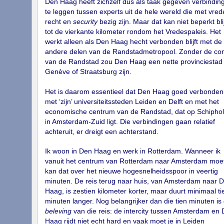
Den Haag heeft zichzelf dus als taak gegeven verbindin
te leggen tussen experts uit de hele wereld die met vred
recht en
security
bezig zijn. Maar dat kan niet beperkt bli
tot de vierkante kilometer rondom het Vredespaleis. Het
werkt alleen als Den Haag hecht verbonden blijft met de
andere delen van de Randstadmetropool. Zonder de con
van de Randstad zou Den Haag een nette provinciestad 
Genève of Straatsburg zijn.
Het is daarom essentieel dat Den Haag goed verbonden 
met ‘zijn’ universiteitssteden Leiden en Delft en met het
economische centrum van de Randstad, dat op Schiphol
in Amsterdam-Zuid ligt. Die verbindingen gaan relatief
achteruit, er dreigt een achterstand.
Ik woon in Den Haag en werk in Rotterdam. Wanneer ik
vanuit het centrum van Rotterdam naar Amsterdam moet
kan dat over het nieuwe hogesnelheidsspoor in veertig
minuten. De reis terug naar huis, van Amsterdam naar 
Haag, is zestien kilometer korter, maar duurt minimaal ti
minuten langer. Nog belangrijker dan die tien minuten is
beleving
van die reis: de intercity tussen Amsterdam en
Haag rijdt niet echt hard en vaak moet je in Leiden