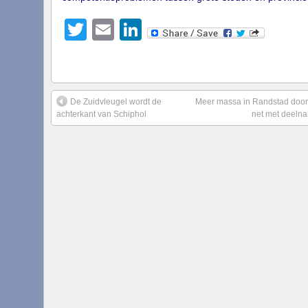
Twitter
Email
LinkedIn
De Zuidvleugel wordt de
Meer massa in Randstad door
achterkant van Schiphol
net met deeln