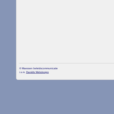
© Maessen beleidscommunicatie
i.s.m.
Daniëls Webdesign