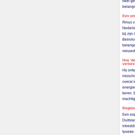
heel ge
belangs
Een on
Rinus v
Nederla
bij zij
Beïnvlo
belange
nieuwst
Hoe ‘de
verlor
Hij ont
misschi
overal 
energie
keren. 
machti
Region
Een exp
Duitsla
inbeddi
fysieke