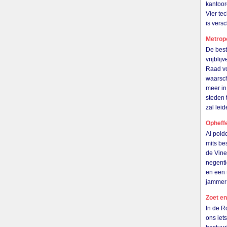
kantoor
Vier te
is ver
Metrop
De best
vrijbli
Raad vo
waarsch
meer in
steden 
zal le
Opheff
Al pold
mits be
de Vine
negenti
en een 
jammer
Zoet en
In de R
ons iet