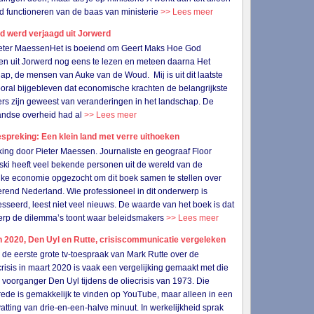
d functioneren van de baas van ministerie
>> Lees meer
d werd verjaagd uit Jorwerd
ieter MaessenHet is boeiend om Geert Maks Hoe God
n uit Jorwerd nog eens te lezen en meteen daarna Het
ap, de mensen van Auke van de Woud. Mij is uit dit laatste
oral bijgebleven dat economische krachten de belangrijkste
rs zijn geweest van veranderingen in het landschap. De
andse overheid had al
>> Lees meer
preking: Een klein land met verre uithoeken
ing door Pieter Maessen. Journaliste en geograaf Floor
ski heeft veel bekende personen uit de wereld van de
ijke economie opgezocht om dit boek samen te stellen over
rend Nederland. Wie professioneel in dit onderwerp is
esseerd, leest niet veel nieuws. De waarde van het boek is dat
erp de dilemma’s toont waar beleidsmakers
>> Lees meer
 2020, Den Uyl en Rutte, crisiscommunicatie vergeleken
 eerste grote tv-toespraak van Mark Rutte over de
risis in maart 2020 is vaak een vergelijking gemaakt met die
n voorganger Den Uyl tijdens de oliecrisis van 1973. Die
 rede is gemakkelijk te vinden op YouTube, maar alleen in een
tting van drie-en-een-halve minuut. In werkelijkheid sprak