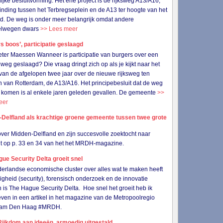
lijke besluitvorming. Het ene project is de rijksweg A13/A16,
inding tussen het Terbregseplein en de A13 ter hoogte van het
ld. De weg is onder meer belangrijk omdat andere
elwegen dwars
>> Lees meer
s boos’, participatie geslaagd
eter Maessen Wanneer is participatie van burgers over een
weg geslaagd? Die vraag dringt zich op als je kijkt naar het
van de afgelopen twee jaar over de nieuwe rijksweg ten
 van Rotterdam, de A13/A16. Het principebesluit dat de weg
 komen is al enkele jaren geleden gevallen. De gemeente
>>
eer
-Delfland als krachtige groene gemeente tussen twee grote
 over Midden-Delfland en zijn succesvolle zoektocht naar
eit op p. 33 en 34 van het het MRDH-magazine.
ue Security Delta groeit snel
erlandse economische cluster over alles wat te maken heeft
ligheid (security), forensisch onderzoek en de innovatie
 is The Hague Security Delta. Hoe snel het groeit heb ik
ven in een artikel in het magazine van de Metropoolregio
dam Den Haag #MRDH.
ijkdom aan ideeën, armoedig uitgestald