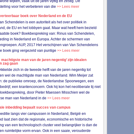
wone wijken, vaak uit de jaren vijftig en zestig. De
telling voor het verbeteren van die
>> Lees meer
verteerbaar boek over Nederland en de EU
an Schendelen is een autoriteit als het over politiek in
nd, de EU en het lobbyen gaat. Maar wat heeft hem bezield
n laatste boek? Boekbespreking van: Rinus van Schendelen,
eding in Nederland en Europa. Achter de schermen van
ngroepen. AUP, 2017 Het verschijnen van Van Schendelens
e boek ging vergezeld van puntige
>> Lees meer
 machtigste man van de jaren negentig’ zijn idealen
en zag gaan
wikkelde zich in de tweede helft van de jaren negentig tot
en wel de machtigste man van Nederland. Wim Meijer zat
in: de publieke omroep, de Nederlandse Spoorwegen, een
bedrijf, een krantenconcern. Ook hij kon het neoliberale tij niet
Boekbespreking, door Pieter Maessen Misschien wel de
gse man van Nederland in de
>> Lees meer
ale inbedding bepaalt succes van campus
editie langs vier campussen in Nederland, België en
nd laat zien dat de regionale, economische en historische
ng van een technologisch cluster veel belangrijker is dan de
 en ruimtelijke vorm ervan. Ook in een saaie, verouderde