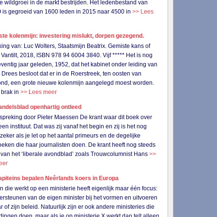
de wildgroei in de markt bestrijden. Het ledenbestand van
s gegroeid van 1600 leden in 2015 naar 4500 in
>> Lees
ste kolenmijn: investering mislukt, dorpen gezegend.
ing van: Luc Wolters, Staatsmijn Beatrix. Gemiste kans of
Vantilt, 2018, ISBN 978 94 6004 3840. Vijf ***** Het is nog
ventig jaar geleden, 1952, dat het kabinet onder leiding van
 Drees besloot dat er in de Roerstreek, ten oosten van
nd, een grote nieuwe kolenmijn aangelegd moest worden.
 brak in
>> Lees meer
ndelsblad openhartig ontleed
preking door Pieter Maessen De krant waar dit boek over
een instituut. Dat was zij vanaf het begin en zij is het nog
 zeker als je let op het aantal primeurs en de degelijke
eken die haar journalisten doen. De krant heeft nog steeds
 van het ‘liberale avondblad’ zoals Trouwcolumnist Hans
>>
eer
apiteins bepalen Neêrlands koers in Europa
n die werkt op een ministerie heeft eigenlijk maar één focus:
ersteunen van de eigen minister bij het vormen en uitvoeren
 of zijn beleid. Natuurlijk zijn er ook andere ministeries die
 dingen doen, maar als je op ministerie X werkt dan telt alleen