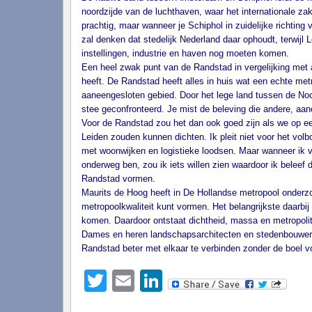
noordzijde van de luchthaven, waar het internationale za
prachtig, maar wanneer je Schiphol in zuidelijke richting
zal denken dat stedelijk Nederland daar ophoudt, terwijl 
instellingen, industrie en haven nog moeten komen.
Een heel zwak punt van de Randstad in vergelijking met 
heeft. De Randstad heeft alles in huis wat een echte met
aaneengesloten gebied. Door het lege land tussen de No
stee geconfronteerd. Je mist de beleving die andere, aa
Voor de Randstad zou het dan ook goed zijn als we op ee
Leiden zouden kunnen dichten. Ik pleit niet voor het vo
met woonwijken en logistieke loodsen. Maar wanneer ik v
onderweg ben, zou ik iets willen zien waardoor ik beleef d
Randstad vormen.
Maurits de Hoog heeft in De Hollandse metropool onderzo
metropoolkwaliteit kunt vormen. Het belangrijkste daarbi
komen. Daardoor ontstaat dichtheid, massa en metropolit
Dames en heren landschapsarchitecten en stedenbouwers:
Randstad beter met elkaar te verbinden zonder de boel v
Twitter
Email
LinkedIn