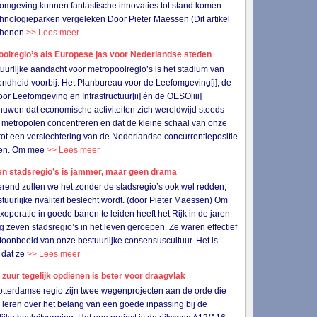
omgeving kunnen fantastische innovaties tot stand komen.
chnologieparken vergeleken Door Pieter Maessen (Dit artikel
schenen
>> Lees meer
oolregio’s als Europese jas voor Nederlandse steden
uurlijke aandacht voor metropoolregio’s is het stadium van
jvendheid voorbij. Het Planbureau voor de Leefomgeving[i], de
or Leefomgeving en Infrastructuur[ii] én de OESO[iii]
uwen dat economische activiteiten zich wereldwijd steeds
 metropolen concentreren en dat de kleine schaal van onze
tot een verslechtering van de Nederlandse concurrentiepositie
iden. Om mee
>> Lees meer
en stadsregio’s is jammer, maar geen drama
erend zullen we het zonder de stadsregio’s ook wel redden,
stuurlijke rivaliteit beslecht wordt. (door Pieter Maessen) Om
xoperatie in goede banen te leiden heeft het Rijk in de jaren
g zeven stadsregio’s in het leven geroepen. Ze waren effectief
toonbeeld van onze bestuurlijke consensuscultuur. Het is
 dat ze
>> Lees meer
 zuur tegelijk opdienen is beter voor draagvlak
otterdamse regio zijn twee wegenprojecten aan de orde die
s leren over het belang van een goede inpassing bij de