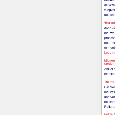
bestuur
de verb
vliegve
autosn
‘Burger
door Pi
nieuwe 
proces 
noorden
er moet
Lees m
Midden
steden
Artikel
identit
The Hag
Het Ned
met vei
daarvan
beschre
Rotter
IABR: R