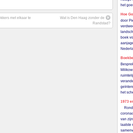
het goe
Hoe Go
kkers met elkaar te
Wat is Den Haag zonder de
door P
Randstad?
verdwee
landsch
boek vo
aanjage
Nederl
Boekbes
Besprek
Milikow
ruimtel
verande
geïnter
het sch
1973 en
Rond de
coronac
van zij
laatste
samenva