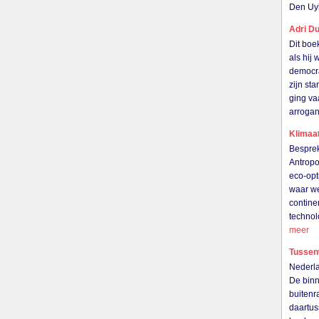
Den Uy
Adri Du
Dit boe
als hij
democra
zijn st
ging va
arrogan
Klimaat
Besprek
Antropo
eco-opt
waar we
contine
technol
meer
Tussen
Nederla
De binn
buitenr
daartu