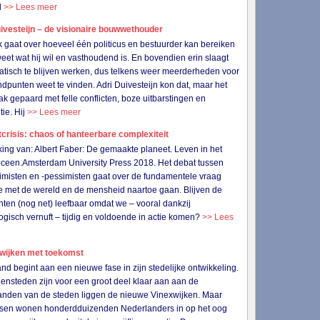
l
>> Lees meer
ivesteijn – de visionaire bouwwethouder
k gaat over hoeveel één politicus en bestuurder kan bereiken
 weet wat hij wil en vasthoudend is. En bovendien erin slaagt
tisch te blijven werken, dus telkens weer meerderheden voor
andpunten weet te vinden. Adri Duivesteijn kon dat, maar het
ak gepaard met felle conflicten, boze uitbarstingen en
tie. Hij
>> Lees meer
crisis: chaos of hanteerbare complexiteit
ing van: Albert Faber: De gemaakte planeet. Leven in het
ceen.Amsterdam University Press 2018. Het debat tussen
imisten en -pessimisten gaat over de fundamentele vraag
 met de wereld en de mensheid naartoe gaan. Blijven de
nten (nog net) leefbaar omdat we – vooral dankzij
ogisch vernuft – tijdig en voldoende in actie komen?
>> Lees
wijken met toekomst
nd begint aan een nieuwe fase in zijn stedelijke ontwikkeling.
ensteden zijn voor een groot deel klaar aan aan de
anden van de steden liggen de nieuwe Vinexwijken. Maar
ssen wonen honderdduizenden Nederlanders in op het oog