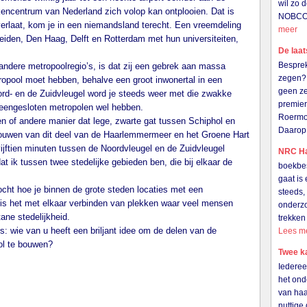
wil zo 
kencentrum van Nederland zich volop kan ontplooien. Dat is
NOBCO i
 verlaat, kom je in een niemandsland terecht. Een vreemdeling
meer
Leiden, Den Haag, Delft en Rotterdam met hun universiteiten,
De laat
Besprek
andere metropoolregio’s, is dat zij een gebrek aan massa
zegen? 
ropool moet hebben, behalve een groot inwonertal in een
geen ze
ord- en de Zuidvleugel word je steeds weer met die zwakke
premier
neengesloten metropolen wel hebben.
Roermo
n of andere manier dat lege, zwarte gat tussen Schiphol en
Daarop
lbouwen van dit deel van de Haarlemmermeer en het Groene Hart
ijftien minuten tussen de Noordvleugel en de Zuidvleugel
NRC Ha
at ik tussen twee stedelijke gebieden ben, die bij elkaar de
boekbes
gaat is 
cht hoe je binnen de grote steden locaties met een
steeds,
j is het met elkaar verbinden van plekken waar veel mensen
onderzo
ane stedelijkheid.
trekken
 wie van u heeft een briljant idee om de delen van de
Lees m
ol te bouwen?
Twee k
Iederee
het ond
van haar
nuttige