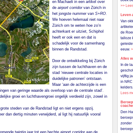
boek be
en Machaeli in een artikel over
>> Lee
de
airport corridor
van
Zürich in
het jongste nummer van
S+RO
.
Leven 
We hoeven helemaal niet naar
Van okt
Zürich om te weten hoe zo’n
artikel
achterkant er uitziet, Schiphol
de Roer
heeft er ook een en dat is
talloze
schadelijk voor de samenhang
geleide
binnen de Randstad.
eeuw.
>
Alles w
Door de ontwikkeling bij Zürich
In de l
zijn tussen de luchthaven en de
gescho
stad ‘nieuwe centrale locaties in
vijftig 
duidelijke patronen’ ontstaan.
in NRC 
Maar ‘aan de achterzijde is een
kelders
singen van geringe waarde als overloop van de centrale stad’.
Lees m
elijke groei en luchthavengroei ongelijk verdeeld zijn, zowel in
Beroeps
coach
 grote steden van de Randstad ligt en niet ergens opzij.
Den Haa
 dan dertig minuten verwijderd, al ligt hij natuurlijk vooral
beroeps
zonder 
beroep
ende twintig jaar tot een hechte airport corridor aan de