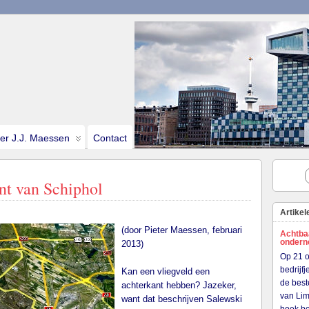
ter J.J. Maessen
Contact
nt van Schiphol
Artikel
(door Pieter Maessen, februari
Achtba
onder
2013)
Op 21 o
bedrijf
Kan een vliegveld een
de best
achterkant hebben? Jazeker,
van Lim
want dat beschrijven Salewski