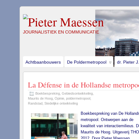
JOURNALISTIEK EN COMMUNICATIE
Achtbaanbouwers
De Poldermetropool
dr. Pieter 
La Défense in de Hollandse metropo
Boekbespreking
,
Gebiedsontwikkeling
,
Maurits de Hoog
,
Opinie
,
poldermetropool
,
Randstad
,
Stedelijke ontwikkeling
Boekbespreking van De Holland
metropool. Ontwerpen aan de
kwaliteit van interactiemilieus. D
Maurits de Hoog. Uitgeverij TH
2012. Door Pieter Maessen