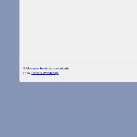
© Maessen beleidscommunicatie
i.s.m.
Daniëls Webdesign