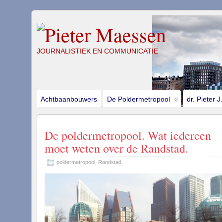
JOURNALISTIEK EN COMMUNICATIE
Achtbaanbouwers
De Poldermetropool
dr. Pieter 
De poldermetropool. Wat iedereen
moet weten over de Randstad.
poldermetropool
,
Randstad