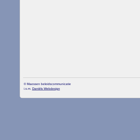
© Maessen beleidscommunicatie
i.s.m.
Daniëls Webdesign