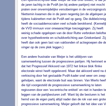
de jaren tachtig in de PvdA (en bij andere partijen) niet mocht
praten over onvermijdelijke versoberingen in de verzorgingsst
Niettemin kwamen die in de jaren negentig (en de afgelopen ja
tijdens kabinetten met de PvdA wel op gang. Die dubbelzinnig
heeft de sociaaldemocraten veel schade berokkend. (Kennelij
de VVD immuun voor onwaarachtige toezeggingen. Zij heeft
weinig schade opgelopen van de door Rutte verbroken belofte
over hypotheekrente en schuldverlichting aan Griekenland. Zij
heeft dan ook geen last van vakbonden of actiegroepen die d
vinger op de zere plek leggen.)
Een andere frustratie van Meijer is het uitblijven van
samenwerking tussen de progressieve partijen. Hij herinnert e
dat het Progressief Akkoord van 1972 het linkse blok flinke
electorale winst heeft opgeleverd. Maar dat akkoord werd na d
verkiezing door het gestaalde PvdA-kader snel weer om zeep
geholpen, want de electorale buit was binnen. Van Mierlo heeft
die tijd voorgesteld de progressieve samenwerking te laten
regisseren door een ‘excentrische entiteit’ en niet in handen t
leggen van de partijbesturen zelf. Want bij die besturen is het
hemd van de eigen partij altijd nader dan de rok van een grote
progressieve samenwerking. Meijer gelooft dat het idee van V