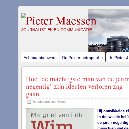
JOURNALISTIEK EN COMMUNICATIE
Achtbaanbouwers
De Poldermetropool
dr. Pieter 
Hoe ‘de machtigste man van de jare
negentig’ zijn idealen verloren zag
gaan
Boekbespreking
,
Opinie
Hij ontwikkelde z
in de tweede helft
de jaren negentig 
misschien wel de