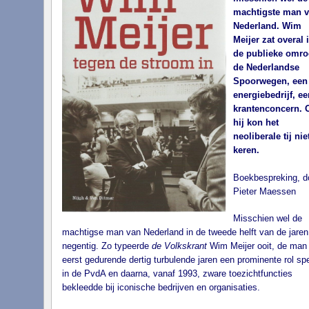
machtigste man 
Nederland. Wim
Meijer zat overal i
de publieke omro
de Nederlandse
Spoorwegen, een
energiebedrijf, ee
krantenconcern. 
hij kon het
neoliberale tij nie
keren.
Boekbespreking, d
Pieter Maessen
Misschien wel de
machtigse man van Nederland in de tweede helft van de jaren
negentig. Zo typeerde
de Volkskrant
Wim Meijer ooit, de man 
eerst gedurende dertig turbulende jaren een prominente rol sp
in de PvdA en daarna, vanaf 1993, zware toezichtfuncties
bekleedde bij iconische bedrijven en organisaties.