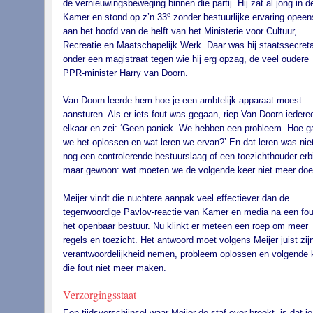
de vernieuwingsbeweging binnen die partij. Hij zat al jong in d
e
Kamer en stond op z’n 33
zonder bestuurlijke ervaring opeen
aan het hoofd van de helft van het Ministerie voor Cultuur,
Recreatie en Maatschapelijk Werk. Daar was hij staatssecreta
onder een magistraat tegen wie hij erg opzag, de veel oudere
PPR-minister Harry van Doorn.
Van Doorn leerde hem hoe je een ambtelijk apparaat moest
aansturen. Als er iets fout was gegaan, riep Van Doorn iederee
elkaar en zei: ‘Geen paniek. We hebben een probleem. Hoe g
we het oplossen en wat leren we ervan?’ En dat leren was niet
nog een controlerende bestuurslaag of een toezichthouder erbi
maar gewoon: wat moeten we de volgende keer niet meer do
Meijer vindt die nuchtere aanpak veel effectiever dan de
tegenwoordige Pavlov-reactie van Kamer en media na een fou
het openbaar bestuur. Nu klinkt er meteen een roep om meer
regels en toezicht. Het antwoord moet volgens Meijer juist zijn
verantwoordelijkheid nemen, probleem oplossen en volgende 
die fout niet meer maken.
Verzorgingsstaat
Een tijdsverschijnsel waar Meijer de staf over breekt, is dat je