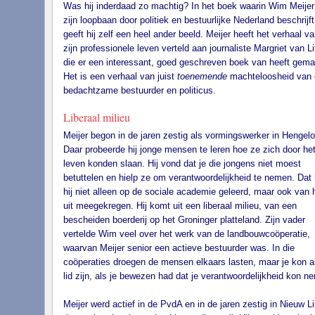
Was hij inderdaad zo machtig? In het boek waarin Wim Meijer
zijn loopbaan door politiek en bestuurlijke Nederland beschrijft
geeft hij zelf een heel ander beeld. Meijer heeft het verhaal va
zijn professionele leven verteld aan journaliste Margriet van Li
die er een interessant, goed geschreven boek van heeft gema
Het is een verhaal van juist
toenemende
machteloosheid van
bedachtzame bestuurder en politicus.
Liberaal milieu
Meijer begon in de jaren zestig als vormingswerker in Hengelo
Daar probeerde hij jonge mensen te leren hoe ze zich door he
leven konden slaan. Hij vond dat je die jongens niet moest
betuttelen en hielp ze om verantwoordelijkheid te nemen. Dat
hij niet alleen op de sociale academie geleerd, maar ook van 
uit meegekregen. Hij komt uit een liberaal milieu, van een
bescheiden boerderij op het Groninger platteland. Zijn vader
vertelde Wim veel over het werk van de landbouwcoöperatie,
waarvan Meijer senior een actieve bestuurder was. In die
coöperaties droegen de mensen elkaars lasten, maar je kon a
lid zijn, als je bewezen had dat je verantwoordelijkheid kon n
Meijer werd actief in de PvdA en in de jaren zestig in Nieuw L