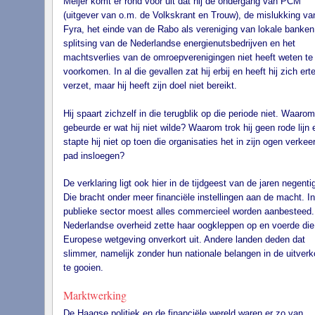
Meijer komt er rond voor uit dat hij de ondergang van PCM
(uitgever van o.m. de Volkskrant en Trouw), de mislukking va
Fyra, het einde van de Rabo als vereniging van lokale banken
splitsing van de Nederlandse energienutsbedrijven en het
machtsverlies van de omroepverenigingen niet heeft weten te
voorkomen. In al die gevallen zat hij erbij en heeft hij zich ert
verzet, maar hij heeft zijn doel niet bereikt.
Hij spaart zichzelf in die terugblik op die periode niet. Waarom
gebeurde er wat hij niet wilde? Waarom trok hij geen rode lijn 
stapte hij niet op toen die organisaties het in zijn ogen verkee
pad insloegen?
De verklaring ligt ook hier in de tijdgeest van de jaren negentig
Die bracht onder meer financiële instellingen aan de macht. I
publieke sector moest alles commercieel worden aanbesteed.
Nederlandse overheid zette haar oogkleppen op en voerde die
Europese wetgeving onverkort uit. Andere landen deden dat
slimmer, namelijk zonder hun nationale belangen in de uitver
te gooien.
Marktwerking
De Haagse politiek en de financiële wereld waren er zo van