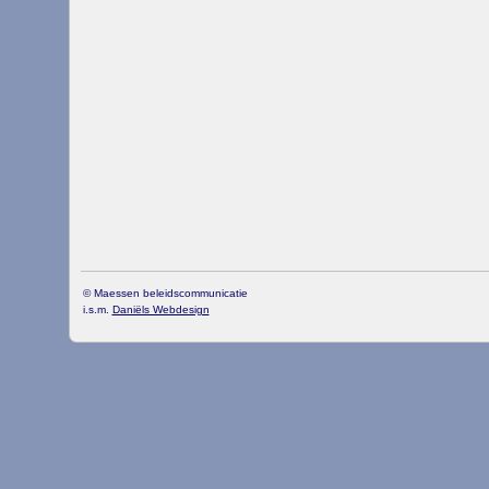
© Maessen beleidscommunicatie
i.s.m.
Daniëls Webdesign