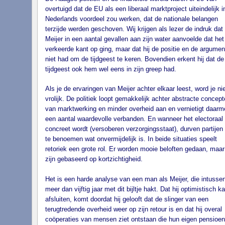
overtuigd dat de EU als een liberaal marktproject uiteindelijk i
Nederlands voordeel zou werken, dat de nationale belangen
terzijde werden geschoven. Wij krijgen als lezer de indruk dat
Meijer in een aantal gevallen aan zijn water aanvoelde dat het
verkeerde kant op ging, maar dat hij de positie en de argumen
niet had om de tijdgeest te keren. Bovendien erkent hij dat de
tijdgeest ook hem wel eens in zijn greep had.
Als je de ervaringen van Meijer achter elkaar leest, word je nie
vrolijk. De politiek loopt gemakkelijk achter abstracte concep
van marktwerking en minder overheid aan en vernietigt daarm
een aantal waardevolle verbanden. En wanneer het electoraal
concreet wordt (versoberen verzorgingsstaat), durven partijen 
te benoemen wat onvermijdelijk is. In beide situaties speelt
retoriek een grote rol. Er worden mooie beloften gedaan, maar
zijn gebaseerd op kortzichtigheid.
Het is een harde analyse van een man als Meijer, die intussen
meer dan vijftig jaar met dit bijltje hakt. Dat hij optimistisch k
afsluiten, komt doordat hij gelooft dat de slinger van een
terugtredende overheid weer op zijn retour is en dat hij overal
coöperaties van mensen ziet ontstaan die hun eigen pensioen