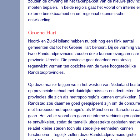
zouden de omvang en het takenpakket van de nieuwe provinc
moeten bepalen. In beide regio’s gaat het vooral om interne e
externe bereikbaarheid en om regionaal-economische
ontwikkeling.
Groene Hart
Noord- en Zuid-Holland hebben nu ook nog een flink aantal
gemeenten dat tot het Groene Hart behoort. Bij de vorming va
twee Randstadprovincies zouden deze kunnen overgaan naar
provincie Utrecht. Die provincie gaat daardoor een stevig
tegenwicht vormen ten opzichte van de twee hoogstedelijke
Randstadprovincies.
Op deze manier krijgen we in het westen van Nederland bestu
op provinciale schaal met duidelijke missies en identiteiten: t
provincies die zich als metropoolregio’s kunnen ontwikkelen. 
Randstad zou daarmee goed geëquipeerd zijn om de concurre
met Europese metropoolregio’s als München en Barcelona aa
gaan. Het zal er vooral om gaan de interne verbindingen optim
te ontwikkelen, zodat de tamelijk uitgestrekte gebieden met v
relatief kleine steden toch als stedelijke eenheden kunnen
functioneren. Tegelijk zullen deze Randstadprovincies grote