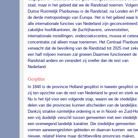
stad, maar in het gebied dat we de Randstad noemen. Volgen
Duitse Ruimtelijk Planbureau is de Randstad, na Londen en Pa
de derde metropoolregio van Europa. Het is het gebied waar b
alle internationale functies van Nederland zijn geconcentreerd
zakelijke hoofdkantoren, de (lucht)havens, universiteiten,
internationale instellingen, onderzoekscentra, musea et cetera
concentratie zal alleen maar toenemen. Het Centraal Planbur
verwacht dat de bevolking van de Randstad tot 2025 met zek
een half miljoen mensen zal groeien.Daarmee functioneert de
Randstad anders en verandert zij sneller dan de rest van
Nederland.
Gesplitst
In 1840 is de provincie Holland gesplitst in tweeën gesplitst 
zij ten opzichte van de rest van Nederland te groot en sterk w
Nu is het tijd voor een volgende stap, waarin we de stedelijke
delen van die provincies kunnen afscheiden van de landelijke.
Dankzij strakke ruimtelijke ordening is er in Noord- en Zuid-Ho
een vrij duidelijk verschil tussen gemeenten met een stedelijk
een overwegend landelijk karakter. Die stedelijke gemeenten
vormen aaneeengesloten gebieden en daarvan kunnen we tw
nieuwe, relatief kleine maar dichtbevolkte provincies maken,