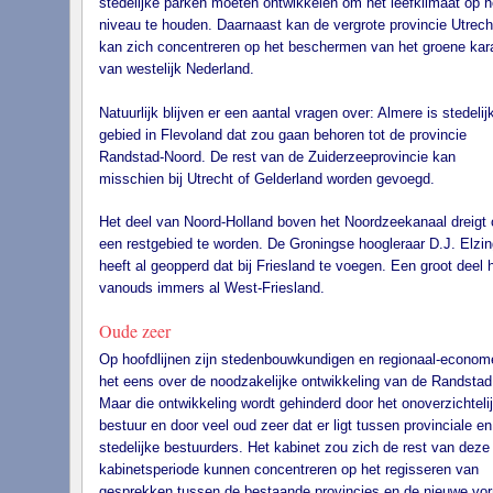
stedelijke parken moeten ontwikkelen om het leefklimaat op 
niveau te houden. Daarnaast kan de vergrote provincie Utrech
kan zich concentreren op het beschermen van het groene kar
van westelijk Nederland.
Natuurlijk blijven er een aantal vragen over: Almere is stedelij
gebied in Flevoland dat zou gaan behoren tot de provincie
Randstad-Noord. De rest van de Zuiderzeeprovincie kan
misschien bij Utrecht of Gelderland worden gevoegd.
Het deel van Noord-Holland boven het Noordzeekanaal dreigt
een restgebied te worden. De Groningse hoogleraar D.J. Elzi
heeft al geopperd dat bij Friesland te voegen. Een groot deel 
vanouds immers al West-Friesland.
Oude zeer
Op hoofdlijnen zijn stedenbouwkundigen en regionaal-econom
het eens over de noodzakelijke ontwikkeling van de Randstad
Maar die ontwikkeling wordt gehinderd door het onoverzichteli
bestuur en door veel oud zeer dat er ligt tussen provinciale en
stedelijke bestuurders. Het kabinet zou zich de rest van deze
kabinetsperiode kunnen concentreren op het regisseren van
gesprekken tussen de bestaande provincies en de nieuwe vo