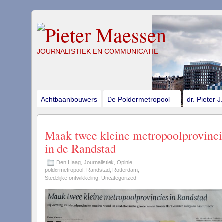
JOURNALISTIEK EN COMMUNICATIE
Achtbaanbouwers
De Poldermetropool
dr. Pieter 
Maak twee kleine metropoolprovinci
in de Randstad
Den Haag
,
Journalistiek
,
Opinie
,
poldermetropool
,
Randstad
,
Rotterdam
,
Stedelijke ontwikkeling
,
Uncategorized