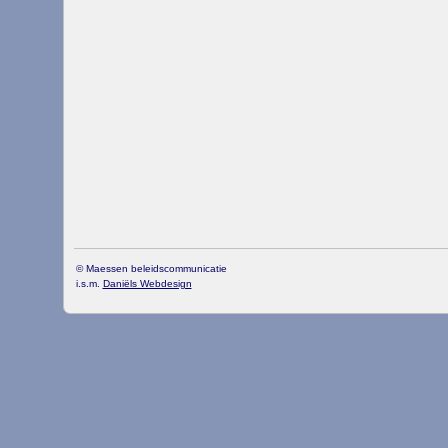
© Maessen beleidscommunicatie
i.s.m.
Daniëls Webdesign