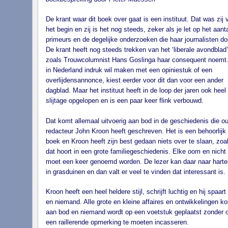
De krant waar dit boek over gaat is een instituut. Dat was zij 
het begin en zij is het nog steeds, zeker als je let op het aanta
primeurs en de degelijke onderzoeken die haar journalisten do
De krant heeft nog steeds trekken van het ‘liberale avondblad’
zoals Trouwcolumnist Hans Goslinga haar consequent noemt
in Nederland indruk wil maken met een opiniestuk of een
overlijdensannonce, kiest eerder voor dit dan voor een ander
dagblad. Maar het instituut heeft in de loop der jaren ook heel
slijtage opgelopen en is een paar keer flink verbouwd.
Dat komt allemaal uitvoerig aan bod in de geschiedenis die ou
redacteur John Kroon heeft geschreven. Het is een behoorlijk 
boek en Kroon heeft zijn best gedaan niets over te slaan, zoa
dat hoort in een grote familiegeschiedenis. Elke oom en nicht
moet een keer genoemd worden. De lezer kan daar naar harte
in grasduinen en dan valt er veel te vinden dat interessant is.
Kroon heeft een heel heldere stijl, schrijft luchtig en hij spaart
en niemand. Alle grote en kleine affaires en ontwikkelingen k
aan bod en niemand wordt op een voetstuk geplaatst zonder 
een raillerende opmerking te moeten incasseren.