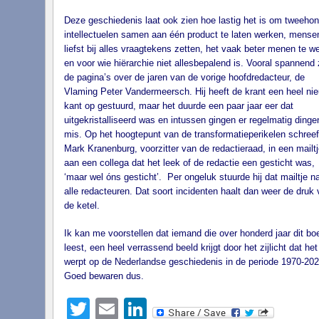
Deze geschiedenis laat ook zien hoe lastig het is om tweeho
intellectuelen samen aan één product te laten werken, mense
liefst bij alles vraagtekens zetten, het vaak beter menen te w
en voor wie hiërarchie niet allesbepalend is. Vooral spannend 
de pagina’s over de jaren van de vorige hoofdredacteur, de
Vlaming Peter Vandermeersch. Hij heeft de krant een heel ni
kant op gestuurd, maar het duurde een paar jaar eer dat
uitgekristalliseerd was en intussen gingen er regelmatig dinge
mis. Op het hoogtepunt van de transformatieperikelen schreef
Mark Kranenburg, voorzitter van de redactieraad, in een mailtj
aan een collega dat het leek of de redactie een gesticht was,
‘maar wel óns gesticht’. Per ongeluk stuurde hij dat mailtje n
alle redacteuren. Dat soort incidenten haalt dan weer de druk
de ketel.
Ik kan me voorstellen dat iemand die over honderd jaar dit bo
leest, een heel verrassend beeld krijgt door het zijlicht dat het
werpt op de Nederlandse geschiedenis in de periode 1970-202
Goed bewaren dus.
Twitter
Email
LinkedIn