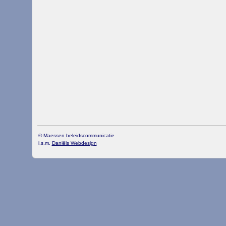
© Maessen beleidscommunicatie
i.s.m.
Daniëls Webdesign