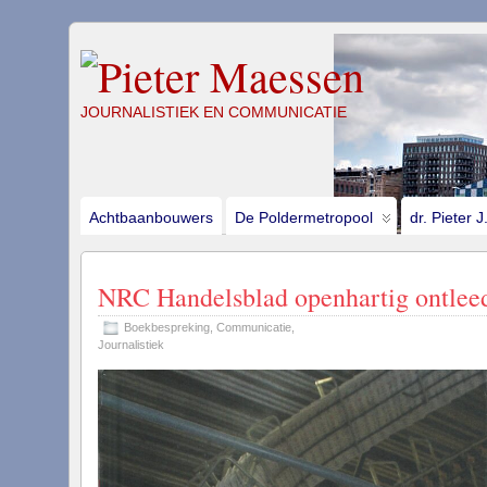
JOURNALISTIEK EN COMMUNICATIE
Achtbaanbouwers
De Poldermetropool
dr. Pieter 
NRC Handelsblad openhartig ontlee
Boekbespreking
,
Communicatie
,
Journalistiek