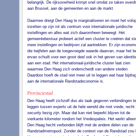
belangrijk. De rijksoverheid krimpt snel omdat ze taken overd
aan Brussel, aan de gemeenten en aan de markt.
Daarmee dreigt Den Haag te marginaliseren en moet het volo
inzetten op zijn rol als centrum voor internationale juridische
instellingen en alles wat zich daaromheen beweegt. Het
gemeentebestuur probeert actief een cluster te creëren dat st
meer instellingen en bedrijven zal aantrekken. Er zijn econom
die twijfelen aan de toegevoegde waarde daarvan, maar het b
ervan schuilt voor een groot deel ook in het geven van
identite
aan een stad. Het internationaal-juridische cluster laat zien
waarmee Den Haag zich onderscheidt van andere steden.
Daardoor hoeft de stad niet meer uit te leggen wat haar bijdra
aan de internationale Randstadeconomie is.
Provinciestad
Den Haag heeft zichzelf dus als taak gegeven verbindingen t
leggen tussen experts uit de hele wereld die met vrede, recht
security
bezig zijn. Maar dat kan niet beperkt blijven tot de
vierkante kilometer rondom het Vredespaleis. Het werkt alleen
Den Haag hecht verbonden blijft met de andere delen van de
Randstadmetropool. Zonder de context van de Randstad zou