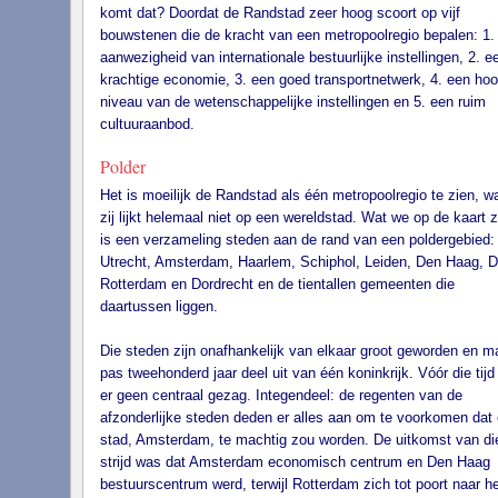
komt dat? Doordat de Randstad zeer hoog scoort op vijf
bouwstenen die de kracht van een metropoolregio bepalen: 1.
aanwezigheid van internationale bestuurlijke instellingen, 2. e
krachtige economie, 3. een goed transportnetwerk, 4. een ho
niveau van de wetenschappelijke instellingen en 5. een ruim
cultuuraanbod.
Polder
Het is moeilijk de Randstad als één metropoolregio te zien, w
zij lijkt helemaal niet op een wereldstad. Wat we op de kaart z
is een verzameling steden aan de rand van een poldergebied:
Utrecht, Amsterdam, Haarlem, Schiphol, Leiden, Den Haag, De
Rotterdam en Dordrecht en de tientallen gemeenten die
daartussen liggen.
Die steden zijn onafhankelijk van elkaar groot geworden en 
pas tweehonderd jaar deel uit van één koninkrijk. Vóór die tij
er geen centraal gezag. Integendeel: de regenten van de
afzonderlijke steden deden er alles aan om te voorkomen dat
stad, Amsterdam, te machtig zou worden. De uitkomst van di
strijd was dat Amsterdam economisch centrum en Den Haag
bestuurscentrum werd, terwijl Rotterdam zich tot poort naar he