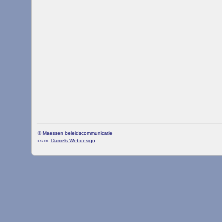
© Maessen beleidscommunicatie
i.s.m.
Daniëls Webdesign