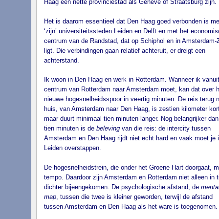
Haag een nette provinciestad als Genève of Straatsburg zijn.
Het is daarom essentieel dat Den Haag goed verbonden is me
‘zijn’ universiteitssteden Leiden en Delft en met het economi
centrum van de Randstad, dat op Schiphol en in Amsterdam-
ligt. Die verbindingen gaan relatief achteruit, er dreigt een
achterstand.
Ik woon in Den Haag en werk in Rotterdam. Wanneer ik vanuit
centrum van Rotterdam naar Amsterdam moet, kan dat over h
nieuwe hogesnelheidsspoor in veertig minuten. De reis terug 
huis, van Amsterdam naar Den Haag, is zestien kilometer kort
maar duurt minimaal tien minuten langer. Nog belangrijker dan
tien minuten is de
beleving
van die reis: de intercity tussen
Amsterdam en Den Haag rijdt niet echt hard en vaak moet je 
Leiden overstappen.
De hogesnelheidstrein, die onder het Groene Hart doorgaat, 
tempo. Daardoor zijn Amsterdam en Rotterdam niet alleen in ti
dichter bijeengekomen. De psychologische afstand, de
menta
map
, tussen die twee is kleiner geworden, terwijl de afstand
tussen Amsterdam en Den Haag als het ware is toegenomen.