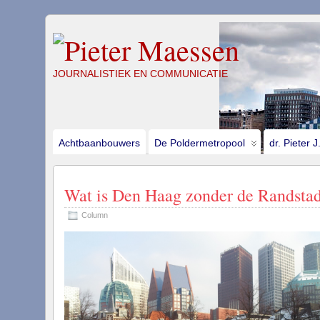
JOURNALISTIEK EN COMMUNICATIE
Achtbaanbouwers
De Poldermetropool
dr. Pieter 
Wat is Den Haag zonder de Randsta
Column