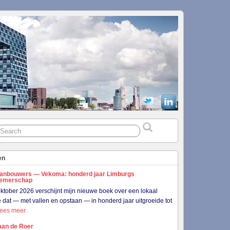
en
anbouwers — Vekoma: honderd jaar Limburgs
nemerschap
ktober 2026 verschijnt mijn nieuwe boek over een lokaal
je dat — met vallen en opstaan — in honderd jaar uitgroeide tot
Lees meer
aan de Roer