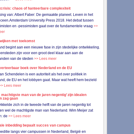
crisis: chaos of hanteerbare complexiteit
ing van: Albert Faber: De gemaakte planeet. Leven in het
ceen.Amsterdam University Press 2018. Het debat tussen
imisten en -pessimisten gaat over de fundamentele vraag
>>
eer
wijken met toekomst
nd begint aan een nieuwe fase in zijn stedelijke ontwikkeling.
ensteden zijn voor een groot deel klaar aan aan de
randen van de steden
>> Lees meer
verteerbaar boek over Nederland en de EU
an Schendelen is een autoriteit als het over politiek in
nd, de EU en het lobbyen gaat. Maar wat heeft hem bezield
>> Lees meer
 machtigste man van de jaren negentig’ zijn idealen
en zag gaan
wikkelde zich in de tweede helft van de jaren negentig tot
en wel de machtigste man van Nederland. Wim Meijer zat
in: de
>> Lees meer
ale inbedding bepaalt succes van campus
editie langs vier campussen in Nederland, België en