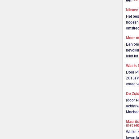
een
>>
Nieuw: 
Het bes
hogesne
omstre
Meer m
Een ond
bevolki
leidt to
Wat is
Door Pi
2013) W
vraag v
De Zuid
(door P
achterk
Machael
Maurits
met elk
Welke z
leven k