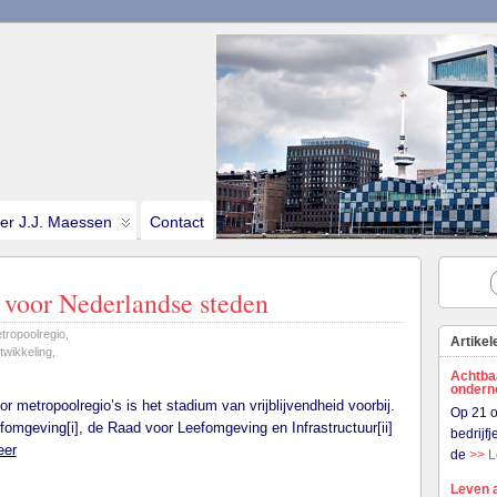
ter J.J. Maessen
Contact
s voor Nederlandse steden
tropoolregio
,
Artikel
twikkeling
,
Achtba
onder
r metropoolregio’s is het stadium van vrijblijvendheid voorbij.
Op 21 o
omgeving[i], de Raad voor Leefomgeving en Infrastructuur[ii]
bedrijf
eer
de
>> 
Leven 