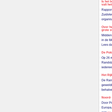
Is het 
valt he
Rapport
Zuidvle
organis
Over he
grote 
Midden-
in de M
Lees da
De Pol
Op 26 m
Randsta
iedere
Het Rij
De Rand
geweldi
behalve
Noord-
Door Pi
Europa,