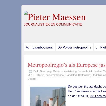
JOURNALISTIEK EN COMMUNICATIE
Achtbaanbouwers
De Poldermetropool
dr. Pie
Metropoolregio’s als Europese ja
Delft
,
Den Haag
,
Gebiedsontwikkeling
,
Journalistiek
,
Leiden
,
Me
MRDH
,
Opinie
,
poldermetropool
,
Randstad
,
Rotterdam
,
Stedelijke on
Utrecht
De bestuurlijke aandacht voo
Het Planbureau voor de Leef
én de OESO[iii]
>> Lees m