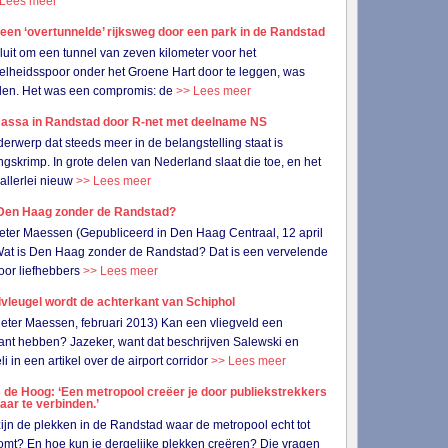
 Lees meer
een ‘overtunnelde’ rijksweg door een park in de Randstad
luit om een tunnel van zeven kilometer voor het
lheidsspoor onder het Groene Hart door te leggen, was
den. Het was een compromis: de
>> Lees meer
assa in Randstad door R-net met deelname NS
erwerp dat steeds meer in de belangstelling staat is
ngskrimp. In grote delen van Nederland slaat die toe, en het
t allerlei nieuw
>> Lees meer
 Den Haag zonder de Randstad?
eter Maessen (Gepubliceerd in Den Haag Centraal, 12 april
at is Den Haag zonder de Randstad? Dat is een vervelende
oor liefhebbers
>> Lees meer
vleugel wordt de achterkant van Schiphol
ieter Maessen, februari 2013) Kan een vliegveld een
ant hebben? Jazeker, want dat beschrijven Salewski en
i in een artikel over de airport corridor
>> Lees meer
 de Hoog: ‘Een metropool creëer je door publiekstrekkers
aar te verbinden.’
ijn de plekken in de Randstad waar de metropool echt tot
omt? En hoe kun je dergelijke plekken creëren? Die vragen