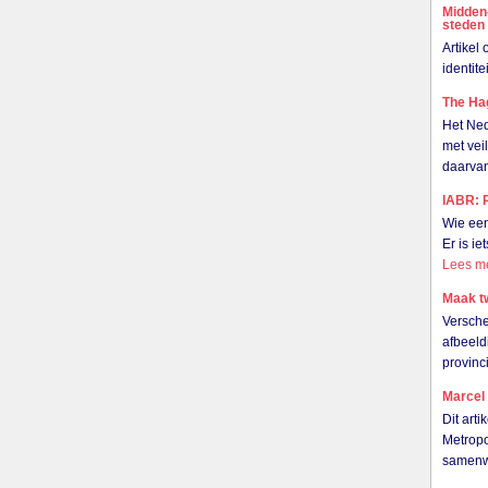
Midden
steden
Artikel
identit
The Hag
Het Ned
met vei
daarvan
IABR: R
Wie een
Er is i
Lees m
Maak t
Versche
afbeeld
provinc
Marcel
Dit art
Metropo
samenwe