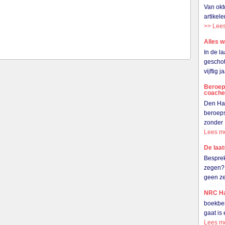
Van okt
artikel
>> Lee
Alles w
In de l
gescho
vijftig 
Beroeps
coach
Den Haa
beroeps
zonder 
Lees m
De laat
Besprek
zegen? 
geen ze
NRC Ha
boekbes
gaat is 
Lees m