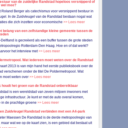
bestuur van de zuidelijke Randstad hopeloos versnipperd of
t wel mee?
 Roland Berger als catechismus voor versnipperd bestuur in
ugel. In de Zuidvleugel van de Randstad bestaan nogal wat
aties die zich inzetten voor economische
>> Lees meer
t belang van een zelfstandige kleine gemeente tussen de
steden
Delfland is gecreëerd als een buffer tussen de grote steden
etropoolregio Rotterdam-Den Haag. Hoe en of dat werkt?
arvoor het interview met
>> Lees meer
dermetropool. Wat iedereen moet weten over de Randstad
aart 2013 is van mijn hand het eerste publieksboek over de
d verschenen onder de titel De Poldermetropool. Wat
en moet weten over
>> Lees meer
k houdt het groen van de Randstad onbereikbaar
stad is een wereldstad van zeven miljoen inwoners met
ge infrastructuur. Je kunt er met de auto overal komen,
 in de prachtige groene
>> Lees meer
 en Zuidvleugel Randstad verbinden met een A4-park
eter Maessen De Randstad is de derde metropoolregio van
 maar wat we op de kaart zien, is een gebied dat bestaat uit