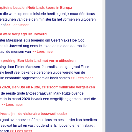
apiteins bepalen Neêrlands koers in Europa
n die werkt op een ministerie heeft eigenlijk maar één focus:
ersteunen van de eigen minister bij het vormen en uitvoeren
r of
>> Lees meer
d werd verjaagd uit Jorwerd
ieter MaessenHet is boeiend om Geert Maks Hoe God
n uit Jorwerd nog eens te lezen en meteen daarna Het
hap, de mensen van
>> Lees meer
preking: Een klein land met verre uithoeken
ing door Pieter Maessen. Journaliste en geograaf Floor
ski heeft veel bekende personen uit de wereld van de
ijke economie opgezocht om dit boek samen
>> Lees meer
 2020, Den Uyl en Rutte, crisiscommunicatie vergeleken
 eerste grote tv-toespraak van Mark Rutte over de
risis in maart 2020 is vaak een vergelijking gemaakt met die
n
>> Lees meer
ivesteijn – de visionaire bouwwethouder
k gaat over hoeveel één politicus en bestuurder kan bereiken
 weet wat hij wil en vasthoudend is. En bovendien erin slaagt
atisch
>> Lees meer