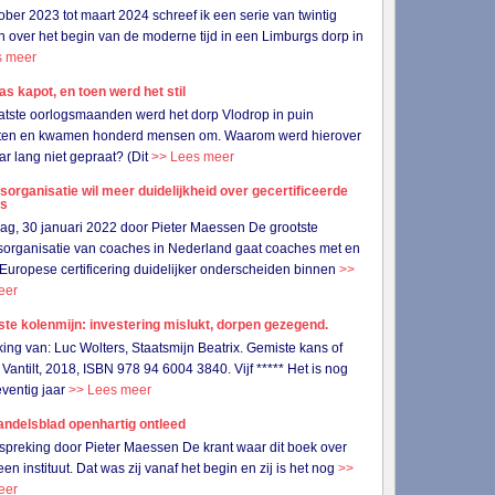
ober 2023 tot maart 2024 schreef ik een serie van twintig
en over het begin van de moderne tijd in een Limburgs dorp in
s meer
as kapot, en toen werd het stil
aatste oorlogsmaanden werd het dorp Vlodrop in puin
ten en kwamen honderd mensen om. Waarom werd hierover
jaar lang niet gepraat? (Dit
>> Lees meer
organisatie wil meer duidelijkheid over gecertificeerde
es
g, 30 januari 2022 door Pieter Maessen De grootste
organisatie van coaches in Nederland gaat coaches met en
Europese certificering duidelijker onderscheiden binnen
>>
eer
ste kolenmijn: investering mislukt, dorpen gezegend.
ing van: Luc Wolters, Staatsmijn Beatrix. Gemiste kans of
Vantilt, 2018, ISBN 978 94 6004 3840. Vijf ***** Het is nog
ventig jaar
>> Lees meer
ndelsblad openhartig ontleed
preking door Pieter Maessen De krant waar dit boek over
een instituut. Dat was zij vanaf het begin en zij is het nog
>>
eer