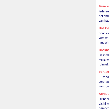
Twee k
Iederee
het ond
van haa
Hoe Go
door P
verdwee
landsc
Boekbes
Besprek
Milikow
ruimtel
1973 en
Rond de
coronac
van zij
Adri Du
Dit boe
als hij
democr