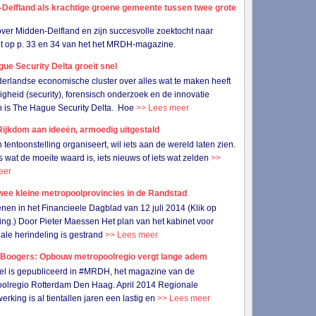
-Delfland als krachtige groene gemeente tussen twee grote
 over Midden-Delfland en zijn succesvolle zoektocht naar
eit op p. 33 en 34 van het het MRDH-magazine.
ue Security Delta groeit snel
erlandse economische cluster over alles wat te maken heeft
ligheid (security), forensisch onderzoek en de innovatie
 is The Hague Security Delta. Hoe
>> Lees meer
ijkdom aan ideeën, armoedig uitgestald
 tentoonstelling organiseert, wil iets aan de wereld laten zien.
ets wat de moeite waard is, iets nieuws of iets wat zelden
>>
eer
wee kleine metropoolprovincies in de Randstad
nen in het Financieele Dagblad van 12 juli 2014 (Klik op
ing.) Door Pieter Maessen Het plan van het kabinet voor
iale herindeling is gestrand
>> Lees meer
 Boogers: Opbouw metropoolregio vergt lange adem
ikel is gepubliceerd in #MRDH, het magazine van de
olregio Rotterdam Den Haag. April 2014 Regionale
rking is al tientallen jaren een lastig en
>> Lees meer