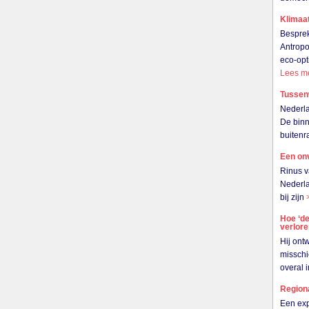
Klimaat
Besprek
Antropo
eco-opt
Lees m
Tussen
Nederla
De binn
buiten
Een on
Rinus v
Nederla
bij zijn
Hoe ‘de
verlor
Hij ont
misschi
overal 
Region
Een exp