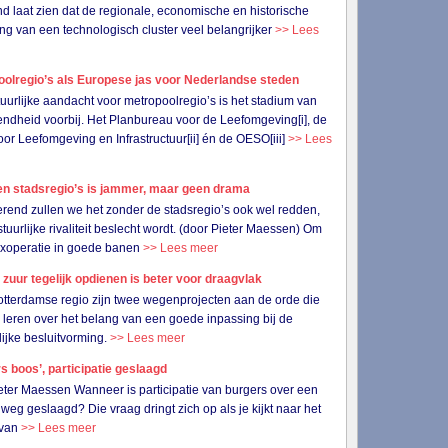
nd laat zien dat de regionale, economische en historische
ng van een technologisch cluster veel belangrijker
>> Lees
oolregio’s als Europese jas voor Nederlandse steden
uurlijke aandacht voor metropoolregio’s is het stadium van
jvendheid voorbij. Het Planbureau voor de Leefomgeving[i], de
or Leefomgeving en Infrastructuur[ii] én de OESO[iii]
>> Lees
en stadsregio’s is jammer, maar geen drama
erend zullen we het zonder de stadsregio’s ook wel redden,
stuurlijke rivaliteit beslecht wordt. (door Pieter Maessen) Om
xoperatie in goede banen
>> Lees meer
 zuur tegelijk opdienen is beter voor draagvlak
otterdamse regio zijn twee wegenprojecten aan de orde die
s leren over het belang van een goede inpassing bij de
lijke besluitvorming.
>> Lees meer
s boos’, participatie geslaagd
eter Maessen Wanneer is participatie van burgers over een
weg geslaagd? Die vraag dringt zich op als je kijkt naar het
 van
>> Lees meer