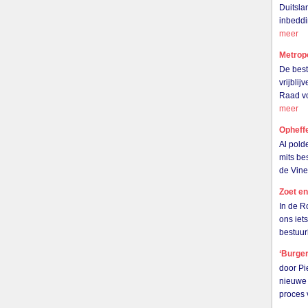
Duitsla
inbeddi
meer
Metrop
De best
vrijbli
Raad vo
meer
Opheff
Al pold
mits be
de Vine
Zoet en
In de R
ons iet
bestuur
‘Burger
door Pi
nieuwe 
proces