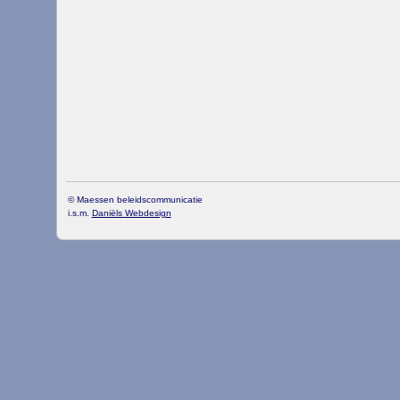
© Maessen beleidscommunicatie
i.s.m.
Daniëls Webdesign