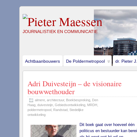
JOURNALISTIEK EN COMMUNICATIE
Achtbaanbouwers
De Poldermetropool
dr. Pieter 
Adri Duivesteijn – de visionaire
bouwwethouder
almere
,
architectuur
,
Boekbespreking
,
Den
Haag
,
duivesteijn
,
Gebiedsontwikkeling
,
MRDH
,
poldermetropool
,
Randstad
,
Stedelijke
ontwikkeling
Dit boek gaat over hoeveel één
politicus en bestuurder kan bere
als hij weet wat hij wil en