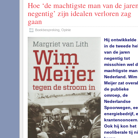
Hoe ‘de machtigste man van de jare
negentig’ zijn idealen verloren zag
gaan
Boekbespreking
,
Opinie
Hij ontwikkelde 
in de tweede hel
van de jaren
negentig tot
misschien wel 
machtigste man
Nederland. Wim
Meijer zat overal
de publieke
omroep, de
Nederlandse
Spoorwegen, e
energiebedrijf, 
krantenconcern
Ook hij kon het
neoliberale tij n