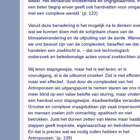
steekt. Het benadrukt onzekerheid en ongrijpbaarheid, 
een beter begrip ervan geeft ook handvatten voor omga
met een complexe wereld.’ (p. 122)
Vanuit deze benadering is het mogelijk na te denken ove
wat we kunnen doen met de schijnbare chaos van de
klimaatverandering en de uitputting van de aarde. Wann
we ons bewust zijn van de complexiteit, beseffen we dat
handelen een
zoektocht
is, – dat ook technologisch
onderzoek en beleidsmatige acties vooral zoektochten zi
Wij leren stapsgewijze, maar het is wel
leren
, er is
vooruitgang, al is de uitkomst onzeker. Dat is niet efficiën
maar wel effectief. ‘Juist door de complexiteit van het
Antropoceen als uitgangspunt te nemen staren we ons n
meer blind op een valse belofte van sturing, maar vinde
een handvat voor stapsgewijze, daadwerkelijke verander
Grootse en complexe vraagstukken zijn vaak onpersoonli
en mensen voelen zich onmachtig, apathisch en niet
betrokken. Juist het durven zetten van kleine maar haal
stappen geeft inspiratie, eigenaarschap en betrokkenhei
En dat is precies wat we nodig zullen hebben in het
Antropoceen.’ (p. 139)