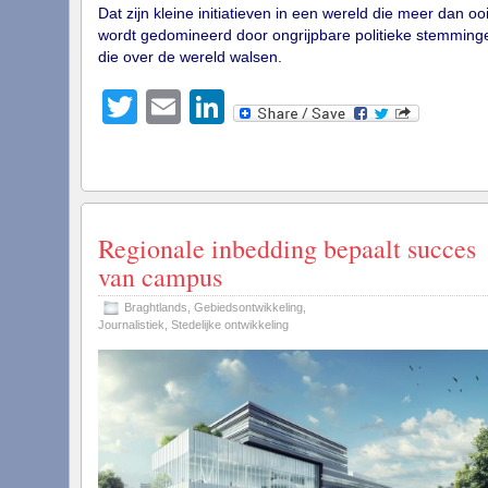
Dat zijn kleine initiatieven in een wereld die meer dan ooi
wordt gedomineerd door ongrijpbare politieke stemming
die over de wereld walsen.
Twitter
Email
LinkedIn
Regionale inbedding bepaalt succes
van campus
Braghtlands
,
Gebiedsontwikkeling
,
Journalistiek
,
Stedelijke ontwikkeling