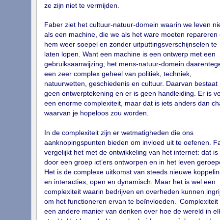
ze zijn niet te vermijden.
Faber ziet het cultuur-natuur-domein waarin we leven ni
als een machine, die we als het ware moeten repareren
hem weer soepel en zonder uitputtingsverschijnselen te
laten lopen. Want een machine is een ontwerp met een
gebruiksaanwijzing; het mens-natuur-domein daarentege
een zeer complex geheel van politiek, techniek,
natuurwetten, geschiedenis en cultuur. Daarvan bestaat
geen ontwerptekening en er is geen handleiding. Er is vo
een enorme complexiteit, maar dat is iets anders dan c
waarvan je hopeloos zou worden.
In de complexiteit zijn er wetmatigheden die ons
aanknopingspunten bieden om invloed uit te oefenen. F
vergelijkt het met de ontwikkeling van het internet: dat is 
door een groep ict’ers ontworpen en in het leven geroep
Het is de complexe uitkomst van steeds nieuwe koppeli
en interacties, open en dynamisch. Maar het is wel een
complexiteit waarin bedrijven en overheden kunnen ingri
om het functioneren ervan te beïnvloeden. ‘Complexiteit 
een andere manier van denken over hoe de wereld in el