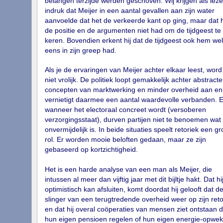
belangen terzijde werden geschoven. Wij krijgen als leze
indruk dat Meijer in een aantal gevallen aan zijn water
aanvoelde dat het de verkeerde kant op ging, maar dat h
de positie en de argumenten niet had om de tijdgeest te
keren. Bovendien erkent hij dat de tijdgeest ook hem wel
eens in zijn greep had.
Als je de ervaringen van Meijer achter elkaar leest, word
niet vrolijk. De politiek loopt gemakkelijk achter abstracte
concepten van marktwerking en minder overheid aan en
vernietigt daarmee een aantal waardevolle verbanden. 
wanneer het electoraal concreet wordt (versoberen
verzorgingsstaat), durven partijen niet te benoemen wat
onvermijdelijk is. In beide situaties speelt retoriek een gr
rol. Er worden mooie beloften gedaan, maar ze zijn
gebaseerd op kortzichtigheid.
Het is een harde analyse van een man als Meijer, die
intussen al meer dan vijftig jaar met dit bijltje hakt. Dat hi
optimistisch kan afsluiten, komt doordat hij gelooft dat d
slinger van een terugtredende overheid weer op zijn reto
en dat hij overal coöperaties van mensen ziet ontstaan d
hun eigen pensioen regelen of hun eigen energie-opwek