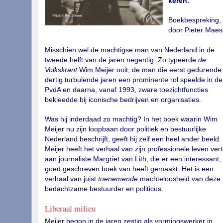
keren.
Boekbespreking,
door Pieter Mae
Misschien wel de machtigse man van Nederland in de
tweede helft van de jaren negentig. Zo typeerde
de
Volkskrant
Wim Meijer ooit, de man die eerst gedurende
dertig turbulende jaren een prominente rol speelde in de
PvdA en daarna, vanaf 1993, zware toezichtfuncties
bekleedde bij iconische bedrijven en organisaties.
Was hij inderdaad zo machtig? In het boek waarin Wim
Meijer nu zijn loopbaan door politiek en bestuurlijke
Nederland beschrijft, geeft hij zelf een heel ander beeld.
Meijer heeft het verhaal van zijn professionele leven vert
aan journaliste Margriet van Lith, die er een interessant,
goed geschreven boek van heeft gemaakt. Het is een
verhaal van juist
toenemende
machteloosheid van deze
bedachtzame bestuurder en politicus.
Liberaal milieu
Meijer begon in de jaren zestig als vormingswerker in