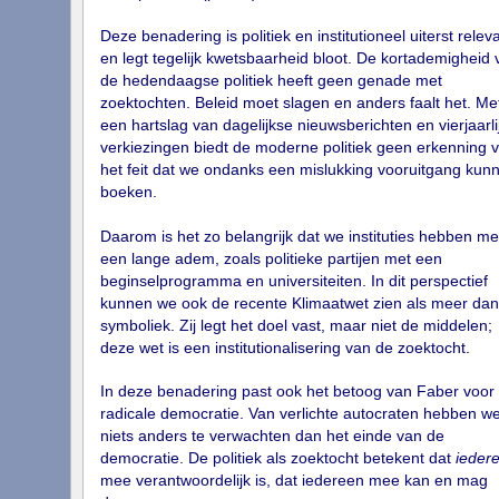
Deze benadering is politiek en institutioneel uiterst relev
en legt tegelijk kwetsbaarheid bloot. De kortademigheid 
de hedendaagse politiek heeft geen genade met
zoektochten. Beleid moet slagen en anders faalt het. Me
een hartslag van dagelijkse nieuwsberichten en vierjaarli
verkiezingen biedt de moderne politiek geen erkenning 
het feit dat we ondanks een mislukking vooruitgang kun
boeken.
Daarom is het zo belangrijk dat we instituties hebben me
een lange adem, zoals politieke partijen met een
beginselprogramma en universiteiten. In dit perspectief
kunnen we ook de recente Klimaatwet zien als meer dan
symboliek. Zij legt het doel vast, maar niet de middelen;
deze wet is een institutionalisering van de zoektocht.
In deze benadering past ook het betoog van Faber voor
radicale democratie. Van verlichte autocraten hebben w
niets anders te verwachten dan het einde van de
democratie. De politiek als zoektocht betekent dat
ieder
mee verantwoordelijk is, dat iedereen mee kan en mag