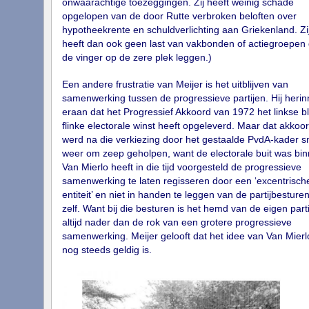
onwaarachtige toezeggingen. Zij heeft weinig schade
opgelopen van de door Rutte verbroken beloften over
hypotheekrente en schuldverlichting aan Griekenland. Zi
heeft dan ook geen last van vakbonden of actiegroepen 
de vinger op de zere plek leggen.)
Een andere frustratie van Meijer is het uitblijven van
samenwerking tussen de progressieve partijen. Hij herin
eraan dat het Progressief Akkoord van 1972 het linkse b
flinke electorale winst heeft opgeleverd. Maar dat akkoo
werd na die verkiezing door het gestaalde PvdA-kader s
weer om zeep geholpen, want de electorale buit was bin
Van Mierlo heeft in die tijd voorgesteld de progressieve
samenwerking te laten regisseren door een ‘excentrisch
entiteit’ en niet in handen te leggen van de partijbesture
zelf. Want bij die besturen is het hemd van de eigen parti
altijd nader dan de rok van een grotere progressieve
samenwerking. Meijer gelooft dat het idee van Van Mierl
nog steeds geldig is.