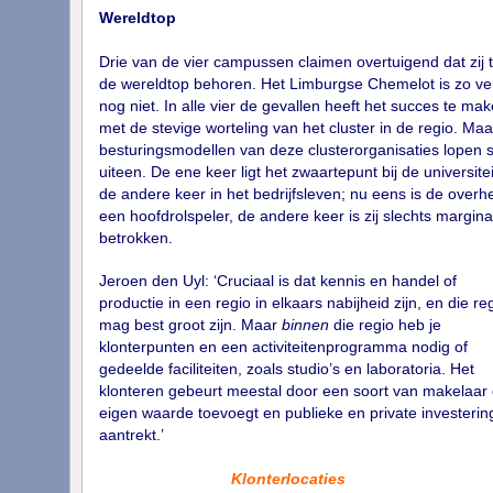
Wereldtop
Drie van de vier campussen claimen overtuigend dat zij t
de wereldtop behoren. Het Limburgse Chemelot is zo ve
nog niet. In alle vier de gevallen heeft het succes te ma
met de stevige worteling van het cluster in de regio. Maa
besturingsmodellen van deze clusterorganisaties lopen s
uiteen. De ene keer ligt het zwaartepunt bij de universitei
de andere keer in het bedrijfsleven; nu eens is de overh
een hoofdrolspeler, de andere keer is zij slechts margina
betrokken.
Jeroen den Uyl: ‘Cruciaal is dat kennis en handel of
productie in een regio in elkaars nabijheid zijn, en die re
mag best groot zijn. Maar
binnen
die regio heb je
klonterpunten en een activiteitenprogramma nodig of
gedeelde faciliteiten, zoals studio’s en laboratoria. Het
klonteren gebeurt meestal door een soort van makelaar 
eigen waarde toevoegt en publieke en private investerin
aantrekt.’
Klonterlocaties