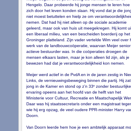
Hengelo. Daar probeerde hij jonge mensen te leren hoe
zich door het leven konden slaan. Hij vond dat je die jo
niet moest betuttelen en hielp ze om verantwoordelijkhei
nemen. Dat had hij niet alleen op de sociale academie
geleerd, maar ook van huis uit meegekregen. Hij komt ui
een liberaal milieu, van een bescheiden boerderij op het
Groninger platteland. Zijn vader vertelde Wim veel over 
werk van de landbouwcoöperatie, waarvan Meijer senior
actieve bestuurder was. In die coöperaties droegen de
mensen elkaars lasten, maar je kon alleen lid zijn, als je
bewezen had dat je verantwoordelijkheid kon nemen.
Meijer werd actief in de PvdA en in de jaren zestig in Ni
Links, de vernieuwingsbeweging binnen die partij. Hij zat
e
jong in de Kamer en stond op z’n 33
zonder bestuurlijke
ervaring opeens aan het hoofd van de helft van het
Ministerie voor Cultuur, Recreatie en Maatschapelijk Wer
Daar was hij staatssecretaris onder een magistraat tege
wie hij erg opzag, de veel oudere PPR-minister Harry va
Doorn.
Van Doorn leerde hem hoe je een ambtelijk apparaat mo