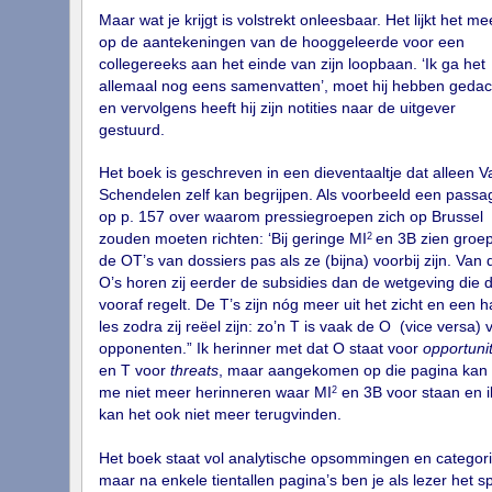
Maar wat je krijgt is volstrekt onleesbaar. Het lijkt het me
op de aantekeningen van de hooggeleerde voor een
collegereeks aan het einde van zijn loopbaan. ‘Ik ga het
allemaal nog eens samenvatten’, moet hij hebben gedac
en vervolgens heeft hij zijn notities naar de uitgever
gestuurd.
Het boek is geschreven in een dieventaaltje dat alleen V
Schendelen zelf kan begrijpen. Als voorbeeld een passa
op p. 157 over waarom pressiegroepen zich op Brussel
2
zouden moeten richten: ‘Bij geringe MI
en 3B zien groe
de OT’s van dossiers pas als ze (bijna) voorbij zijn. Van 
O’s horen zij eerder de subsidies dan de wetgeving die 
vooraf regelt. De T’s zijn nóg meer uit het zicht en een 
les zodra zij reëel zijn: zo’n T is vaak de O (vice versa) 
opponenten.” Ik herinner met dat O staat voor
opportunit
en T voor
threats
, maar aangekomen op die pagina kan 
2
me niet meer herinneren waar MI
en 3B voor staan en i
kan het ook niet meer terugvinden.
Het boek staat vol analytische opsommingen en categor
maar na enkele tientallen pagina’s ben je als lezer het s