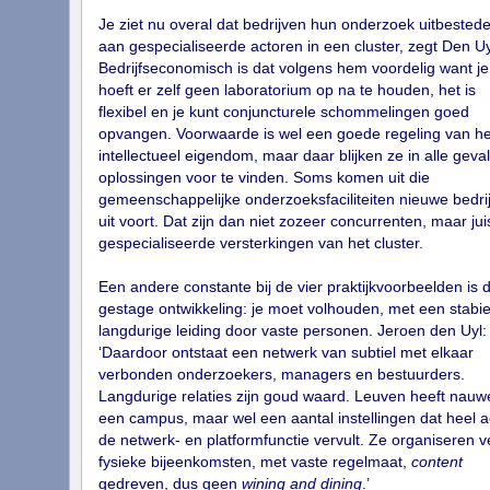
Je ziet nu overal dat bedrijven hun onderzoek uitbested
aan gespecialiseerde actoren in een cluster, zegt Den Uy
Bedrijfseconomisch is dat volgens hem voordelig want je
hoeft er zelf geen laboratorium op na te houden, het is
flexibel en je kunt conjuncturele schommelingen goed
opvangen. Voorwaarde is wel een goede regeling van he
intellectueel eigendom, maar daar blijken ze in alle geval
oplossingen voor te vinden. Soms komen uit die
gemeenschappelijke onderzoeksfaciliteiten nieuwe bedri
uit voort. Dat zijn dan niet zozeer concurrenten, maar jui
gespecialiseerde versterkingen van het cluster.
Een andere constante bij de vier praktijkvoorbeelden is 
gestage ontwikkeling: je moet volhouden, met een stabie
langdurige leiding door vaste personen. Jeroen den Uyl:
‘Daardoor ontstaat een netwerk van subtiel met elkaar
verbonden onderzoekers, managers en bestuurders.
Langdurige relaties zijn goud waard. Leuven heeft nauwe
een campus, maar wel een aantal instellingen dat heel ac
de netwerk- en platformfunctie vervult. Ze organiseren v
fysieke bijeenkomsten, met vaste regelmaat,
content
gedreven, dus geen
wining and dining
.’