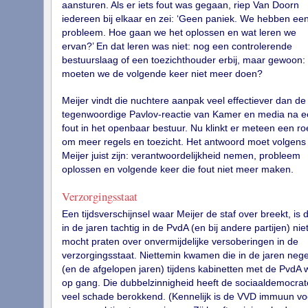
aansturen. Als er iets fout was gegaan, riep Van Doorn
iedereen bij elkaar en zei: ‘Geen paniek. We hebben ee
probleem. Hoe gaan we het oplossen en wat leren we
ervan?’ En dat leren was niet: nog een controlerende
bestuurslaag of een toezichthouder erbij, maar gewoon:
moeten we de volgende keer niet meer doen?
Meijer vindt die nuchtere aanpak veel effectiever dan de
tegenwoordige Pavlov-reactie van Kamer en media na e
fout in het openbaar bestuur. Nu klinkt er meteen een ro
om meer regels en toezicht. Het antwoord moet volgens
Meijer juist zijn: verantwoordelijkheid nemen, probleem
oplossen en volgende keer die fout niet meer maken.
Verzorgingsstaat
Een tijdsverschijnsel waar Meijer de staf over breekt, is d
in de jaren tachtig in de PvdA (en bij andere partijen) nie
mocht praten over onvermijdelijke versoberingen in de
verzorgingsstaat. Niettemin kwamen die in de jaren nege
(en de afgelopen jaren) tijdens kabinetten met de PvdA 
op gang. Die dubbelzinnigheid heeft de sociaaldemocra
veel schade berokkend. (Kennelijk is de VVD immuun vo