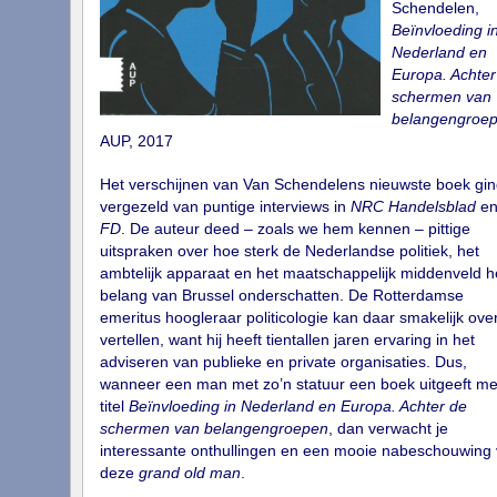
Schendelen,
Beïnvloeding i
Nederland en
Europa. Achter
schermen van
belangengroe
AUP, 2017
Het verschijnen van Van Schendelens nieuwste boek gin
vergezeld van puntige interviews in
NRC Handelsblad
en
FD
. De auteur deed – zoals we hem kennen – pittige
uitspraken over hoe sterk de Nederlandse politiek, het
ambtelijk apparaat en het maatschappelijk middenveld h
belang van Brussel onderschatten. De Rotterdamse
emeritus hoogleraar politicologie kan daar smakelijk ove
vertellen, want hij heeft tientallen jaren ervaring in het
adviseren van publieke en private organisaties. Dus,
wanneer een man met zo’n statuur een boek uitgeeft me
titel
Beïnvloeding in Nederland en Europa. Achter de
schermen van belangengroepen
, dan verwacht je
interessante onthullingen en een mooie nabeschouwing
deze
grand old man
.