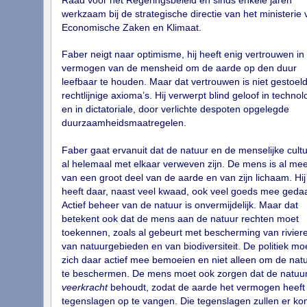
Raad voor het Regeringsbeleid en sinds enkele jaren
werkzaam bij de strategische directie van het ministerie 
Economische Zaken en Klimaat.
Faber neigt naar optimisme, hij heeft enig vertrouwen in
vermogen van de mensheid om de aarde op den duur
leefbaar te houden. Maar dat vertrouwen is niet gestoel
rechtlijnige axioma’s. Hij verwerpt blind geloof in technol
en in dictatoriale, door verlichte despoten opgelegde
duurzaamheidsmaatregelen.
Faber gaat ervanuit dat de natuur en de menselijke cult
al helemaal met elkaar verweven zijn. De mens is al mee
van een groot deel van de aarde en van zijn lichaam. Hij
heeft daar, naast veel kwaad, ook veel goeds mee geda
Actief beheer van de natuur is onvermijdelijk. Maar dat
betekent ook dat de mens aan de natuur rechten moet
toekennen, zoals al gebeurt met bescherming van rivier
van natuurgebieden en van biodiversiteit. De politiek mo
zich daar actief mee bemoeien en niet alleen om de nat
te beschermen. De mens moet ook zorgen dat de natuu
veerkracht
behoudt, zodat de aarde het vermogen heeft
tegenslagen op te vangen. Die tegenslagen zullen er ko