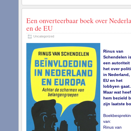
Een onverteerbaar boek over Nederl
en de EU
Uncategorized
Rinus van
Schendelen i
een autoriteit
het over polit
in Nederland,
EU en het
lobbyen gaat.
Maar wat heef
hem bezield b
zijn laatste b
Boekbesprekin
van:
Rinus van