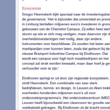
Ecosysteem
Gregor Heemskerk kijkt speciaal naar de investeringska
de
governance
: ‘Het is bijzonder dat universiteit en provi
in Limburg tientallen miljoenen euro’s investeren in gron
gebouwen van de Chemelot Campus. Zij willen heel ster
sturen op wie er zich mag vestigen, maar daarvoor zijn d
overheidsinvesteringen niet nodig, daar zijn andere
instrumenten voor beschikbaar. Ze zouden het beter aa
marktpartijen over kunnen laten, zoals dat gebeurt bij de
nieuwe Brainport Industries Campus bij Eindhoven. Dat
wordt een campus voor high tech maakbedrijven en het
concept zal strak worden bewaakt, maar daar hoef je g
verhuurder voor te zijn.’
Eindhoven springt er uit door zijn regionale ecosysteem,
vindt Heemskerk. Een combinatie van zeer sterk
bedrijfsleven, kennis en design. In Leuven en Aken trek
overheden honderden miljoenen euro’s uit voor
onderzoeksprogramma’s. Het onderzoekscentrum IMEC 
Leuven heeft bijvoorbeeld een cleanroom ter grootte va
voetbalveld gekregen. ‘Bij Eindhoven zit de kracht vooral 