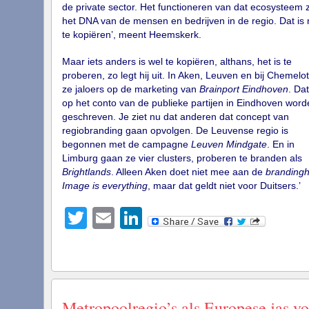
de private sector. Het functioneren van dat ecosysteem zi
het DNA van de mensen en bedrijven in de regio. Dat is 
te kopiëren’, meent Heemskerk.
Maar iets anders is wel te kopiëren, althans, het is te
proberen, zo legt hij uit. In Aken, Leuven en bij Chemelot
ze jaloers op de marketing van
Brainport Eindhoven
. Da
op het conto van de publieke partijen in Eindhoven word
geschreven. Je ziet nu dat anderen dat concept van
regiobranding gaan opvolgen. De Leuvense regio is
begonnen met de campagne
Leuven Mindgate
. En in
Limburg gaan ze vier clusters, proberen te branden als
Brightlands
. Alleen Aken doet niet mee aan de
branding
Image is everything
, maar dat geldt niet voor Duitsers.’
Twitter
Email
LinkedIn
Metropoolregio’s als Europese jas vo