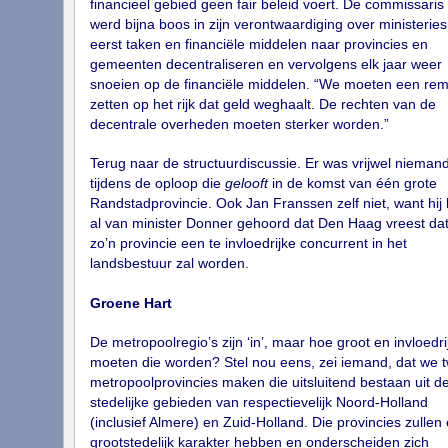
financieel gebied geen fair beleid voert. De commissaris
werd bijna boos in zijn verontwaardiging over ministeries
eerst taken en financiële middelen naar provincies en
gemeenten decentraliseren en vervolgens elk jaar weer
snoeien op de financiële middelen. “We moeten een re
zetten op het rijk dat geld weghaalt. De rechten van de
decentrale overheden moeten sterker worden.”
Terug naar de structuurdiscussie. Er was vrijwel nieman
tijdens de oploop die
gelooft
in de komst van één grote
Randstadprovincie. Ook Jan Franssen zelf niet, want hij
al van minister Donner gehoord dat Den Haag vreest da
zo’n provincie een te invloedrijke concurrent in het
landsbestuur zal worden.
Groene Hart
De metropoolregio’s zijn ‘in’, maar hoe groot en invloedri
moeten die worden? Stel nou eens, zei iemand, dat we 
metropoolprovincies maken die uitsluitend bestaan uit d
stedelijke gebieden van respectievelijk Noord‐Holland
(inclusief Almere) en Zuid‐Holland. Die provincies zullen
grootstedelijk karakter hebben en onderscheiden zich