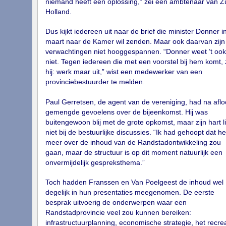
niemand heeft een oplossing,” zei een ambtenaar van Z
Holland.
Dus kijkt iedereen uit naar de brief die minister Donner i
maart naar de Kamer wil zenden. Maar ook daarvan zijn
verwachtingen niet hooggespannen. “Donner weet ’t ook
niet. Tegen iedereen die met een voorstel bij hem komt, 
hij: werk maar uit,” wist een medewerker van een
provinciebestuurder te melden.
Paul Gerretsen, de agent van de vereniging, had na afl
gemengde gevoelens over de bijeenkomst. Hij was
buitengewoon blij met de grote opkomst, maar zijn hart li
niet bij de bestuurlijke discussies. “Ik had gehoopt dat he
meer over de inhoud van de Randstadontwikkeling zou
gaan, maar de structuur is op dit moment natuurlijk een
onvermijdelijk gespreksthema.”
Toch hadden Franssen en Van Poelgeest de inhoud wel
degelijk in hun presentaties meegenomen. De eerste
besprak uitvoerig de onderwerpen waar een
Randstadprovincie veel zou kunnen bereiken:
infrastructuurplanning, economische strategie, het recrea