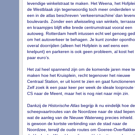
levendige winkelstraat te maken. Het Weena, het Hofple
de Westblaak zijn tegenwoordig toch meer onderdelen v
een in de atlas beschreven ‘verkeersmachine’ dan leven
boulevards. Zonder een afwisseling van winkels, terrass
en kraampjes blijft elke brede centrumstraat vooral een
autoweg. Rotterdam heeft intussen echt wel genoeg ge
om het autoverkeer te behagen. Je kunt zonder oponth
overal doorrijden (alleen het Hofplein is wel eens een
knelpunt) en parkeren is ook geen probleem, al kost het
paar euro’s.
Het zal heel spannend zijn om de komende jaren mee te
maken hoe het Kruisplein, recht tegenover het nieuwe
Centraal Station, er uit komt te zien en gaat functioneren
Zelf zoek ik een paar keer per week de ideale looproute
CS naar de Meent, maar het is nog niet naar mijn zin.
Dankzij de
Historische Atlas
begrijp ik nu eindelijk hoe de
scheepvaartroutes van de Noordzee naar de stad liepen
wat de aanleg van de Nieuwe Waterweg precies inhield.
is gewoon de kortste verbinding van de stad naar de
Noordzee, terwijl de oude routes om Goeree-Overflakke