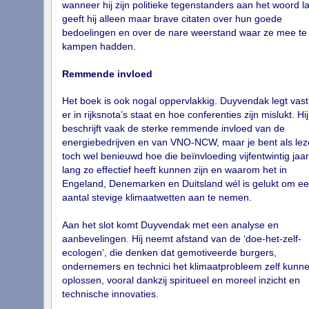
wanneer hij zijn politieke tegenstanders aan het woord la
geeft hij alleen maar brave citaten over hun goede
bedoelingen en over de nare weerstand waar ze mee te
kampen hadden.
Remmende invloed
Het boek is ook nogal oppervlakkig. Duyvendak legt vast
er in rijksnota’s staat en hoe conferenties zijn mislukt. Hij
beschrijft vaak de sterke remmende invloed van de
energiebedrijven en van VNO-NCW, maar je bent als lez
toch wel benieuwd hoe die beïnvloeding vijfentwintig jaar
lang zo effectief heeft kunnen zijn en waarom het in
Engeland, Denemarken en Duitsland wél is gelukt om e
aantal stevige klimaatwetten aan te nemen.
Aan het slot komt Duyvendak met een analyse en
aanbevelingen. Hij neemt afstand van de ‘doe-het-zelf-
ecologen’, die denken dat gemotiveerde burgers,
ondernemers en technici het klimaatprobleem zelf kunn
oplossen, vooral dankzij spiritueel en moreel inzicht en
technische innovaties.