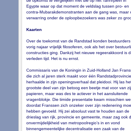
de opkomst te vergelijken met die op het Tahrirplein in
Egypte waar op dat moment de veldslag tussen pro‐ en
contra‐Mubarakdemonstranten aan de gang was, maar 
verwarring onder de oploopbezoekers was zeker zo groo
Kaarten
Over de toekomst van de Randstad konden bestuurders 
vorig najaar vrijelijk filosoferen, ook als het over bestuurl
constructies ging. Dankzij het nieuwe regeerakkoord is d
verleden tijd. Het is nu ernst.
Commissaris van de Koningin in Zuid‐Holland Jan Frans
die zich al jaren sterk maakt voor één Randstadprovincie
herhaalde in zijn openingsverhaal dat pleidooi. Hij las he
grootste deel van zijn betoog een beetje mat voor van zi
papieren, maar was des te actiever in het aansluitende
vragenblokje. Die timide presentatie kwam misschien we
doordat Franssen zich onzeker over zijn redenering moe
hebben gevoeld. Hij zei absoluut vast te houden aan de
drieslag van rijk, provincie en gemeente, maar zag ook 
onvermijdelijkheid van metropoolregio’s in en vond
binnengemeentelijke decentralisatie een zaak van de