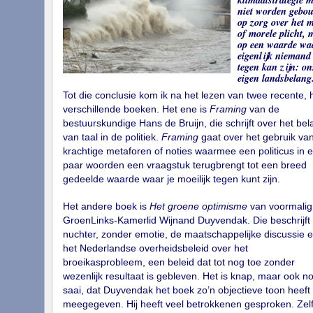
niet worden gebo
op zorg over het m
of morele plicht, 
op een waarde wa
eigenlijk niemand
tegen kan zijn: on
eigen landsbelan
Tot die conclusie kom ik na het lezen van twee recente, 
verschillende boeken. Het ene is
Framing
van de
bestuurskundige Hans de Bruijn, die schrijft over het bel
van taal in de politiek.
Framing
gaat over het gebruik va
krachtige metaforen of noties waarmee een politicus in 
paar woorden een vraagstuk terugbrengt tot een breed
gedeelde waarde waar je moeilijk tegen kunt zijn.
Het andere boek is
Het groene optimisme
van voormalig
GroenLinks-Kamerlid Wijnand Duyvendak. Die beschrijft
nuchter, zonder emotie, de maatschappelijke discussie 
het Nederlandse overheidsbeleid over het
broeikasprobleem, een beleid dat tot nog toe zonder
wezenlijk resultaat is gebleven. Het is knap, maar ook n
saai, dat Duyvendak het boek zo’n objectieve toon heeft
meegegeven. Hij heeft veel betrokkenen gesproken. Zel