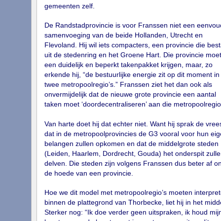
gemeenten zelf.
De Randstadprovincie is voor Franssen niet een eenvou
samenvoeging van de beide Hollanden, Utrecht en
Flevoland. Hij wil iets compacters, een provincie die best
uit de stedenring en het Groene Hart. Die provincie moe
een duidelijk en beperkt takenpakket krijgen, maar, zo
erkende hij, “de bestuurlijke energie zit op dit moment in
twee metropoolregio’s.” Franssen ziet het dan ook als
onvermijdelijk dat de nieuwe grote provincie een aantal
taken moet ‘doordecentraliseren’ aan die metropoolregio
Van harte doet hij dat echter niet. Want hij sprak de vrees
dat in de metropoolprovincies de G3 vooral voor hun ei
belangen zullen opkomen en dat de middelgrote steden
(Leiden, Haarlem, Dordrecht, Gouda) het onderspit zulle
delven. Die steden zijn volgens Franssen dus beter af o
de hoede van een provincie.
Hoe we dit model met metropoolregio’s moeten interpre
binnen de plattegrond van Thorbecke, liet hij in het midd
Sterker nog: “Ik doe verder geen uitspraken, ik houd mij