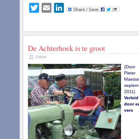
Twitter
Email
LinkedIn
De Achterhoek is te groot
Column
(Door
Pieter
Maesse
septem
2011)
Verleid
door e
vers