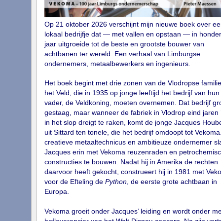
Op 21 oktober 2026 verschijnt mijn nieuwe boek over ee
lokaal bedrijfje dat — met vallen en opstaan — in honde
jaar uitgroeide tot de beste en grootste bouwer van
achtbanen ter wereld. Een verhaal van Limburgse
ondernemers, metaalbewerkers en ingenieurs.
Het boek begint met drie zonen van de Vlodropse famili
het Veld, die in 1935 op jonge leeftijd het bedrijf van hun
vader, de Veldkoning, moeten overnemen. Dat bedrijf gro
gestaag, maar wanneer de fabriek in Vlodrop eind jaren 
in het slop dreigt te raken, komt de jonge Jacques Houb
uit Sittard ten tonele, die het bedrijf omdoopt tot Vekoma.
creatieve metaaltechnicus en ambitieuze ondernemer sl
Jacques erin met Vekoma reuzenraden en petrochemis
constructies te bouwen. Nadat hij in Amerika de rechten
daarvoor heeft gekocht, construeert hij in 1981 met Ve
voor de Efteling de
Python
, de eerste grote achtbaan in
Europa.
Vekoma groeit onder Jacques’ leiding en wordt onder m