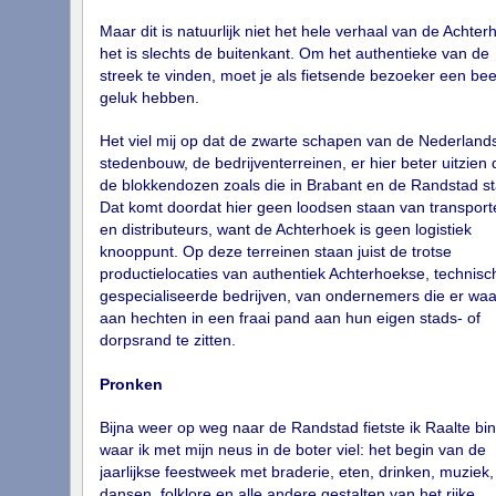
Maar dit is natuurlijk niet het hele verhaal van de Achter
het is slechts de buitenkant. Om het authentieke van de
streek te vinden, moet je als fietsende bezoeker een bee
geluk hebben.
Het viel mij op dat de zwarte schapen van de Nederland
stedenbouw, de bedrijventerreinen, er hier beter uitzien
de blokkendozen zoals die in Brabant en de Randstad st
Dat komt doordat hier geen loodsen staan van transport
en distributeurs, want de Achterhoek is geen logistiek
knooppunt. Op deze terreinen staan juist de trotse
productielocaties van authentiek Achterhoekse, technisc
gespecialiseerde bedrijven, van ondernemers die er wa
aan hechten in een fraai pand aan hun eigen stads- of
dorpsrand te zitten.
Pronken
Bijna weer op weg naar de Randstad fietste ik Raalte bi
waar ik met mijn neus in de boter viel: het begin van de
jaarlijkse feestweek met braderie, eten, drinken, muziek,
dansen, folklore en alle andere gestalten van het rijke