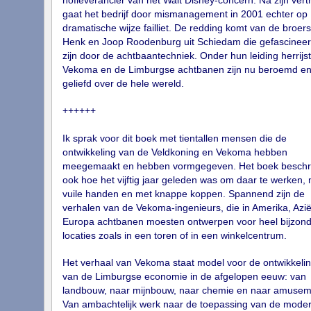
hofleverancier van het Walt Disney-concern. Na zijn vert
gaat het bedrijf door mismanagement in 2001 echter op
dramatische wijze failliet. De redding komt van de broers
Henk en Joop Roodenburg uit Schiedam die gefascinee
zijn door de achtbaantechniek. Onder hun leiding herrijst
Vekoma en de Limburgse achtbanen zijn nu beroemd e
geliefd over de hele wereld.
++++++
Ik sprak voor dit boek met tientallen mensen die de
ontwikkeling van de Veldkoning en Vekoma hebben
meegemaakt en hebben vormgegeven. Het boek beschrij
ook hoe het vijftig jaar geleden was om daar te werken,
vuile handen en met knappe koppen. Spannend zijn de
verhalen van de Vekoma-ingenieurs, die in Amerika, Azi
Europa achtbanen moesten ontwerpen voor heel bijzon
locaties zoals in een toren of in een winkelcentrum.
Het verhaal van Vekoma staat model voor de ontwikkeli
van de Limburgse economie in de afgelopen eeuw: van
landbouw, naar mijnbouw, naar chemie en naar amusem
Van ambachtelijk werk naar de toepassing van de mode