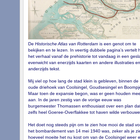
De
Historische Atlas van Rotterdam
is een genot om te
bekijken en te lezen. In veertig dubbele pagina’s vertelt h
het verhaal vanaf de prehistorie tot vandaag in een ges
evenwicht van enerzijds kaarten en andere illustraties e
anderzijds tekst.
Mij viel op hoe lang de stad klein is gebleven, binnen de
oude driehoek van Coolsingel, Goudsesingel en Boompj
Maar toen de expansie begon, was er geen houden mee
aan. In de jaren zestig van de vorige eeuw was
burgemeester Thomassen enthousiast over een plan da
zelfs heel Goeree-Overflakkee tot haven wilde verbouwe
Het doet nog steeds pijn om te zien hoe mooi de stad vo
het bombardement van 14 mei 1940 was, zeker als je zi
hoeveel moeite het nu kost om van de Coolsingel weer 