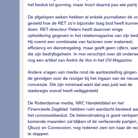
het besluit tot gunning, maar hoort daarnà pas wie partij 
De afgelopen weken hebben al enkele journalisten de v
gesteld hoe de RET zo’n bijzonder laag bod heeft kunne
doen. RET-directeur Peters heeft daarover enige
opheldering gegeven in het relatiemagazine van zijn bedri
Hij noemt een combinatie van factoren over materieel,
efficiency en dienstregeling, maar geeft geen cijfers, wan
die zijn bedrijfsgeheim. In mei verschijnt over dit onderw
nog een artikel van André de Vos in het
OV-Magazine.
Andere vragen van media rond de aanbesteding gingen 
de gevolgen voor de reiziger bij het ingaan van de nieu
concessie. Die zijn minimaal want dat was juist wat de
stadsregio vooraf heeft veiliggesteld.
De Rotterdamse media,
NRC Handelsblad
en
het
Financieele Dagblad
hebben ruim aandacht besteed aa
het concessiebesluit. De bekendmaking is goed verlope
komende maanden zal blijken of de verliezende partijen,
Qbuzz en Connexxion, nog redenen zien om naar de rec
te stappen.