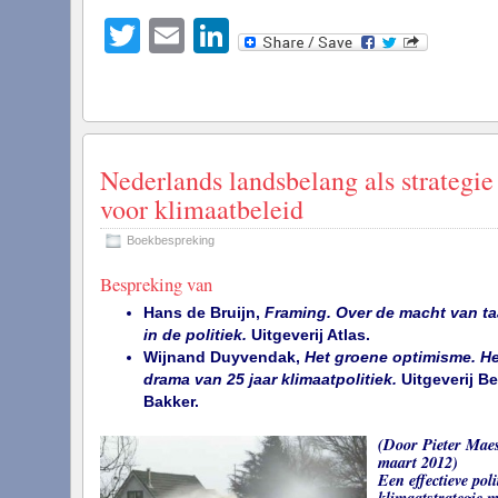
Twitter
Email
LinkedIn
Nederlands landsbelang als strategie
voor klimaatbeleid
Boekbespreking
Bespreking van
Hans de Bruijn,
Framing. Over de macht van ta
in de politiek.
Uitgeverij Atlas.
Wijnand Duyvendak,
Het groene optimisme. He
drama van 25 jaar klimaatpolitiek.
Uitgeverij Be
Bakker.
(Door Pieter Mae
maart 2012)
Een effectieve poli
klimaatstrategie m