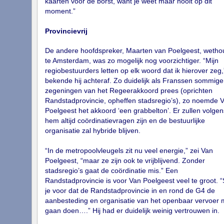
kaarten voor de borst, want je weet maar nooit op dit
moment.”
Provincievrij
De andere hoofdspreker, Maarten van Poelgeest, wetho
te Amsterdam, was zo mogelijk nog voorzichtiger. “Mijn
regiobestuurders letten op elk woord dat ik hierover zeg,
bekende hij achteraf. Zo duidelijk als Franssen sommige
zegeningen van het Regeerakkoord prees (oprichten
Randstadprovincie, opheffen stadsregio’s), zo noemde 
Poelgeest het akkoord ‘een grabbelton’. Er zullen volgen
hem altijd coördinatievragen zijn en de bestuurlijke
organisatie zal hybride blijven.
“In de metropoolvleugels zit nu veel energie,” zei Van
Poelgeest, “maar ze zijn ook te vrijblijvend. Zonder
stadsregio’s gaat de coördinatie mis.” Een
Randstadprovincie is voor Van Poelgeest veel te groot. “
je voor dat de Randstadprovincie in en rond de G4 de
aanbesteding en organisatie van het openbaar vervoer 
gaan doen….” Hij had er duidelijk weinig vertrouwen in.