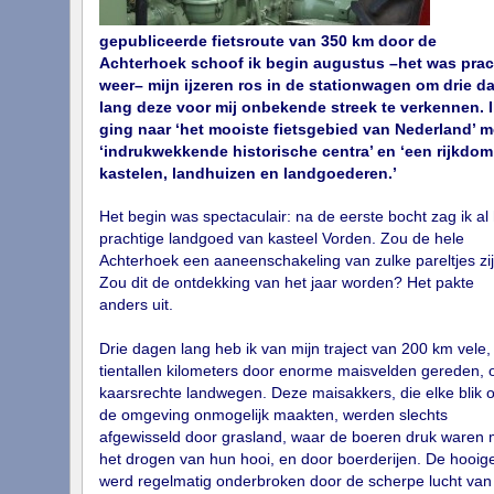
gepubliceerde fietsroute van 350 km door de
Achterhoek schoof ik begin augustus –het was prac
weer– mijn ijzeren ros in de stationwagen om drie d
lang deze voor mij onbekende streek te verkennen. I
ging naar ‘het mooiste fietsgebied van Nederland’ m
‘indrukwekkende historische centra’ en ‘een rijkdom
kastelen, landhuizen en landgoederen.’
Het begin was spectaculair: na de eerste bocht zag ik al 
prachtige landgoed van kasteel Vorden. Zou de hele
Achterhoek een aaneenschakeling van zulke pareltjes zi
Zou dit de ontdekking van het jaar worden? Het pakte
anders uit.
Drie dagen lang heb ik van mijn traject van 200 km vele,
tientallen kilometers door enorme maisvelden gereden, 
kaarsrechte landwegen. Deze maisakkers, die elke blik 
de omgeving onmogelijk maakten, werden slechts
afgewisseld door grasland, waar de boeren druk waren 
het drogen van hun hooi, en door boerderijen. De hooig
werd regelmatig onderbroken door de scherpe lucht van