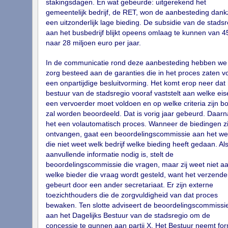
stakingsdagen. En wat gebeurde: uitgerekend het
gemeentelijk bedrijf, de RET, won de aanbesteding dankz
een uitzonderlijk lage bieding. De subsidie van de stadsr
aan het busbedrijf blijkt opeens omlaag te kunnen van 4
naar 28 miljoen euro per jaar.
In de communicatie rond deze aanbesteding hebben we 
zorg besteed aan de garanties die in het proces zaten v
een onpartijdige besluitvorming. Het komt erop neer dat 
bestuur van de stadsregio vooraf vaststelt aan welke eis
een vervoerder moet voldoen en op welke criteria zijn b
zal worden beoordeeld. Dat is vorig jaar gebeurd. Daarn
het een volautomatisch proces. Wanneer de biedingen zi
ontvangen, gaat een beoordelingscommissie aan het we
die niet weet welk bedrijf welke bieding heeft gedaan. Als
aanvullende informatie nodig is, stelt de
beoordelingscommissie die vragen, maar zij weet niet a
welke bieder die vraag wordt gesteld, want het verzende
gebeurt door een ander secretariaat. Er zijn externe
toezichthouders die de zorgvuldigheid van dat proces
bewaken. Ten slotte adviseert de beoordelingscommissi
aan het Dagelijks Bestuur van de stadsregio om de
concessie te gunnen aan partij X. Het Bestuur neemt fo