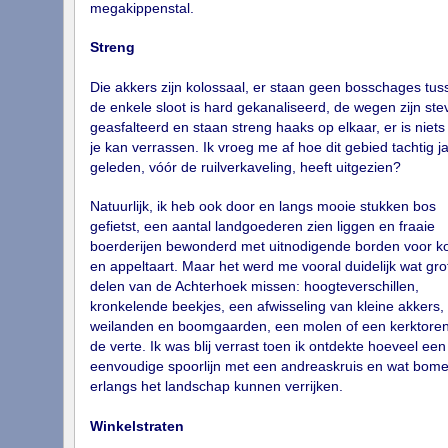
megakippenstal.
Streng
Die akkers zijn kolossaal, er staan geen bosschages tus
de enkele sloot is hard gekanaliseerd, de wegen zijn ste
geasfalteerd en staan streng haaks op elkaar, er is niets
je kan verrassen. Ik vroeg me af hoe dit gebied tachtig j
geleden, vóór de ruilverkaveling, heeft uitgezien?
Natuurlijk, ik heb ook door en langs mooie stukken bos
gefietst, een aantal landgoederen zien liggen en fraaie
boerderijen bewonderd met uitnodigende borden voor ko
en appeltaart. Maar het werd me vooral duidelijk wat gro
delen van de Achterhoek missen: hoogteverschillen,
kronkelende beekjes, een afwisseling van kleine akkers,
weilanden en boomgaarden, een molen of een kerktoren
de verte. Ik was blij verrast toen ik ontdekte hoeveel een
eenvoudige spoorlijn met een andreaskruis en wat bom
erlangs het landschap kunnen verrijken.
Winkelstraten