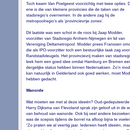
Toch kwam Van Poelgeest voorzichtig met twee opties. 
ene is die van kleinere provincies die de taken van de
stadsregio’s overnemen. In de andere zag hij de
metropoolregio’s als ‘provincievrije zones’.
Dit laatste was een schot in de roos bij Jaap Modder,
voorzitter van Stadsregio Arnhem‐Nijmegen én lid van
Vereniging Deltametropool. Modder prees Franssen om
die als IPO‐voorzitter toch een bestuurlijke taak zag voo
Randstadvleugels. Het provincievrij maken van stadsregi
leek hem een goed idee omdat Hamburg en Bremen ee
dergelijke status hebben binnen Nedersaksen. Zo’n mod
kan natuurlijk in Gelderland ook goed werken, moet Mo
hebben gedacht.
Wanorde
Wat moeten we met al deze ideeën? Oud‐gedeputeerde
Harry Dijksma van Flevoland sprak zijn geloof uit in de w
van behoud van wanorde. Ook bij veel andere bezoeker
was de scepsis tijdens de borrel na afloop bijna te voele
“Zo praten we al veertig jaar. Iedereen heeft ideeën, ma