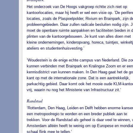
Het onderzoek van De Hoogs vakgroep richtte zich niet op
kantoorlocaties, maar hij heeft er wel een visie op. ‘De perifer
locaties, zoals de Plaspoelpolder, Rivium en Brainpark, zijn d
probleemgebieden. Daar zullen radicale besluiten nodig zijn. J
moet de openbare ruimte aanpakken en faciliteiten bieden in 
plinten van de kantoorgebouwen. Je kunt van alles doen met
kleine ondernemingen, kinderopvang, horeca, tuintjes, winkelt
ateliers en studentenhuisvesting.’
‘Woudestein is de enige echte campus van Nederland. Die zo
kunnen verbinden met Brainpark en Kralingse Zoom en er een
kennisdistrict van kunnen maken. In Den Haag gaat het de g
kant op met de internationale zone. Dat is een aantrekkelijk,
parkachtig gebied. Daar komt ook het mooie oude KLM-kanto
vrij, waarin nu nog het Ministerie van Infrastructuur zit.’
Randstad
‘Rotterdam, Den Haag, Leiden en Delft hebben enorme kans
een metropoolregio te worden en een breder publiek aan te
trekken. Voor de Randstad als geheel is daar veel te winnen, 
Amsterdam alléén heeft te weinig om op Europese en mondia
schaal flink mee te tellen.’