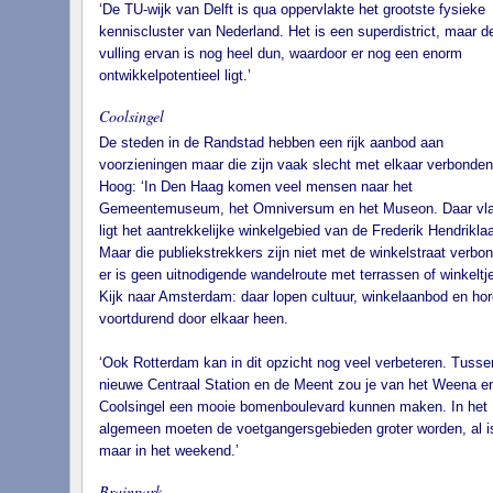
‘De TU-wijk van Delft is qua oppervlakte het grootste fysieke
kenniscluster van Nederland. Het is een superdistrict, maar d
vulling ervan is nog heel dun, waardoor er nog een enorm
ontwikkelpotentieel ligt.’
Coolsingel
De steden in de Randstad hebben een rijk aanbod aan
voorzieningen maar die zijn vaak slecht met elkaar verbonden
Hoog: ‘In Den Haag komen veel mensen naar het
Gemeentemuseum, het Omniversum en het Museon. Daar vla
ligt het aantrekkelijke winkelgebied van de Frederik Hendrikla
Maar die publiekstrekkers zijn niet met de winkelstraat verbo
er is geen uitnodigende wandelroute met terrassen of winkeltj
Kijk naar Amsterdam: daar lopen cultuur, winkelaanbod en ho
voortdurend door elkaar heen.
‘Ook Rotterdam kan in dit opzicht nog veel verbeteren. Tusse
nieuwe Centraal Station en de Meent zou je van het Weena e
Coolsingel een mooie bomenboulevard kunnen maken. In het
algemeen moeten de voetgangersgebieden groter worden, al i
maar in het weekend.’
Brainpark