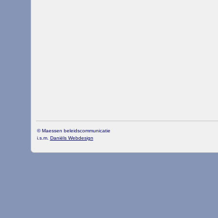
© Maessen beleidscommunicatie
i.s.m.
Daniëls Webdesign