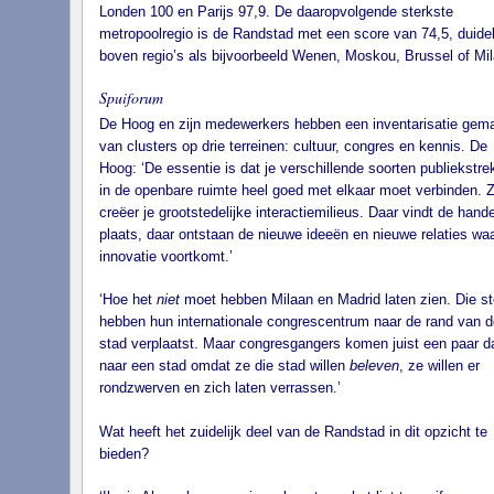
Londen 100 en Parijs 97,9. De daaropvolgende sterkste
metropoolregio is de Randstad met een score van 74,5, duidel
boven regio’s als bijvoorbeeld Wenen, Moskou, Brussel of Mil
Spuiforum
De Hoog en zijn medewerkers hebben een inventarisatie gem
van clusters op drie terreinen: cultuur, congres en kennis. De
Hoog: ‘De essentie is dat je verschillende soorten publiekstre
in de openbare ruimte heel goed met elkaar moet verbinden. 
creëer je grootstedelijke interactiemilieus. Daar vindt de hande
plaats, daar ontstaan de nieuwe ideeën en nieuwe relaties waa
innovatie voortkomt.’
‘Hoe het
niet
moet hebben Milaan en Madrid laten zien. Die s
hebben hun internationale congrescentrum naar de rand van d
stad verplaatst. Maar congresgangers komen juist een paar 
naar een stad omdat ze die stad willen
beleven
, ze willen er
rondzwerven en zich laten verrassen.’
Wat heeft het zuidelijk deel van de Randstad in dit opzicht te
bieden?