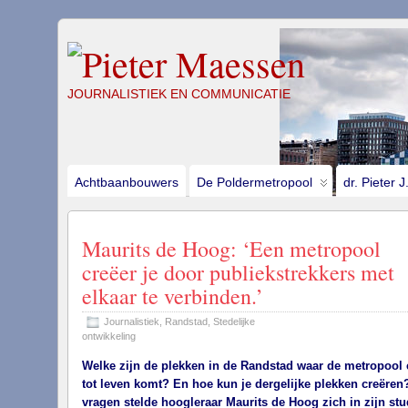
JOURNALISTIEK EN COMMUNICATIE
Achtbaanbouwers
De Poldermetropool
dr. Pieter 
Maurits de Hoog: ‘Een metropool
creëer je door publiekstrekkers met
elkaar te verbinden.’
Journalistiek
,
Randstad
,
Stedelijke
ontwikkeling
Welke zijn de plekken in de Randstad waar de metropool 
tot leven komt? En hoe kun je dergelijke plekken creëren
vragen stelde hoogleraar Maurits de Hoog zich in zijn stu