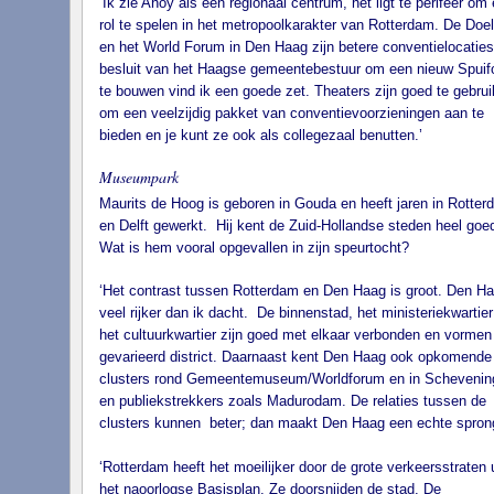
‘Ik zie Ahoy als een regionaal centrum, het ligt te perifeer om
rol te spelen in het metropoolkarakter van Rotterdam. De Doe
en het World Forum in Den Haag zijn betere conventielocaties
besluit van het Haagse gemeentebestuur om een nieuw Spui
te bouwen vind ik een goede zet. Theaters zijn goed te gebru
om een veelzijdig pakket van conventievoorzieningen aan te
bieden en je kunt ze ook als collegezaal benutten.’
Museumpark
Maurits de Hoog is geboren in Gouda en heeft jaren in Rotter
en Delft gewerkt. Hij kent de Zuid-Hollandse steden heel goe
Wat is hem vooral opgevallen in zijn speurtocht?
‘Het contrast tussen Rotterdam en Den Haag is groot. Den Ha
veel rijker dan ik dacht. De binnenstad, het ministeriekwartier
het cultuurkwartier zijn goed met elkaar verbonden en vormen
gevarieerd district. Daarnaast kent Den Haag ook opkomende
clusters rond Gemeentemuseum/Worldforum en in Schevenin
en publiekstrekkers zoals Madurodam. De relaties tussen de
clusters kunnen beter; dan maakt Den Haag een echte sprong
‘Rotterdam heeft het moeilijker door de grote verkeersstraten u
het naoorlogse Basisplan. Ze doorsnijden de stad. De