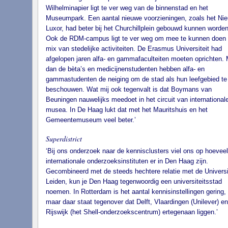
Wilhelminapier ligt te ver weg van de binnenstad en het
Museumpark. Een aantal nieuwe voorzieningen, zoals het Ni
Luxor, had beter bij het Churchillplein gebouwd kunnen worden
Ook de RDM-campus ligt te ver weg om mee te kunnen doen 
mix van stedelijke activiteiten. De Erasmus Universiteit had
afgelopen jaren alfa- en gammafaculteiten moeten oprichten.
dan de bèta’s en medicijnenstudenten hebben alfa- en
gammastudenten de neiging om de stad als hun leefgebied te
beschouwen. Wat mij ook tegenvalt is dat Boymans van
Beuningen nauwelijks meedoet in het circuit van international
musea. In De Haag lukt dat met het Mauritshuis en het
Gemeentemuseum veel beter.’
Superdistrict
‘Bij ons onderzoek naar de kennisclusters viel ons op hoeveel
internationale onderzoeksinstituten er in Den Haag zijn.
Gecombineerd met de steeds hechtere relatie met de Universi
Leiden, kun je Den Haag tegenwoordig een universiteitsstad
noemen. In Rotterdam is het aantal kennisinstellingen gering,
maar daar staat tegenover dat Delft, Vlaardingen (Unilever) en
Rijswijk (het Shell-onderzoekscentrum) ertegenaan liggen.’