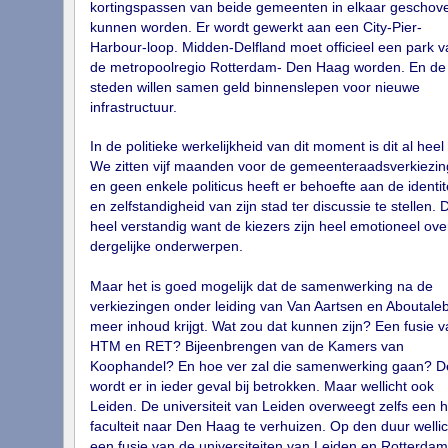
kortingspassen van beide gemeenten in elkaar geschov
kunnen worden. Er wordt gewerkt aan een City-Pier-
Harbour-loop. Midden-Delfland moet officieel een park v
de metropoolregio Rotterdam- Den Haag worden. En de
steden willen samen geld binnenslepen voor nieuwe
infrastructuur.
In de politieke werkelijkheid van dit moment is dit al heel
We zitten vijf maanden voor de gemeenteraadsverkiezi
en geen enkele politicus heeft er behoefte aan de identit
en zelfstandigheid van zijn stad ter discussie te stellen. D
heel verstandig want de kiezers zijn heel emotioneel ove
dergelijke onderwerpen.
Maar het is goed mogelijk dat de samenwerking na de
verkiezingen onder leiding van Van Aartsen en Aboutale
meer inhoud krijgt. Wat zou dat kunnen zijn? Een fusie v
HTM en RET? Bijeenbrengen van de Kamers van
Koophandel? En hoe ver zal die samenwerking gaan? De
wordt er in ieder geval bij betrokken. Maar wellicht ook
Leiden. De universiteit van Leiden overweegt zelfs een h
faculteit naar Den Haag te verhuizen. Op den duur wellic
een fusie van de universiteiten van Leiden en Rotterda