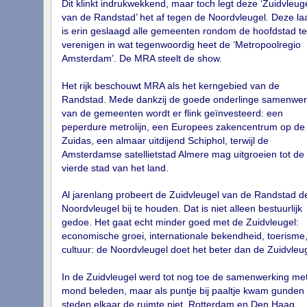
Dit klinkt indrukwekkend, maar toch legt deze ‘Zuidvleug
van de Randstad’ het af tegen de Noordvleugel. Deze la
is erin geslaagd alle gemeenten rondom de hoofdstad te
verenigen in wat tegenwoordig heet de ‘Metropoolregio
Amsterdam’. De MRA steelt de show.
Het rijk beschouwt MRA als het kerngebied van de
Randstad. Mede dankzij de goede onderlinge samenwer
van de gemeenten wordt er flink geïnvesteerd: een
peperdure metrolijn, een Europees zakencentrum op de
Zuidas, een almaar uitdijend Schiphol, terwijl de
Amsterdamse satellietstad Almere mag uitgroeien tot de
vierde stad van het land.
Al jarenlang probeert de Zuidvleugel van de Randstad d
Noordvleugel bij te houden. Dat is niet alleen bestuurlijk
gedoe. Het gaat echt minder goed met de Zuidvleugel:
economische groei, internationale bekendheid, toerisme
cultuur: de Noordvleugel doet het beter dan de Zuidvleug
In de Zuidvleugel werd tot nog toe de samenwerking me
mond beleden, maar als puntje bij paaltje kwam gunden
steden elkaar de ruimte niet. Rotterdam en Den Haag