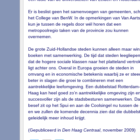
Er is beslist geen het samenvoegen van gemeenten, schri
het College van BenW. In de opmerkingen van Van Aart
kun je tussen de regels door wél horen dat een
metropoolregio taken van de provincie zou kunnen
overnemen.
De grote Zuid-Hollandse steden kunnen alleen maar win
boeken met samenwerking. De tijd dat steden leegliepe
dat de hogere sociale klassen naar het platteland vertro
ligt achter ons. Overal in Europa groeien de steden in
omvang en in economische betekenis waarbij ze er stee
beter in slagen die groei te combineren met een
aantrekkelijke leefomgeving. Een dubbelstad Rotterdam
Haag kan heel goed zo’n aantrekkelijke omgeving zijn en
succesvoller zijn als de stadsbesturen samenwerken. Da
besef zit op het Spui en aan de Coolsingel nu tussen de
en we zullen de komende decennia zien dat die dubbels
geleidelijk meer inhoud krijgt.
(Gepubliceerd in
Den Haag Centraal
, november 2009)