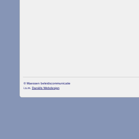
© Maessen beleidscommunicatie
i.s.m.
Daniëls Webdesign