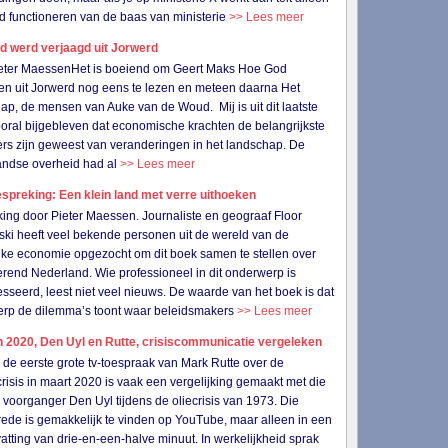
d functioneren van de baas van ministerie
>> Lees meer
d werd verjaagd uit Jorwerd
ieter MaessenHet is boeiend om Geert Maks Hoe God
n uit Jorwerd nog eens te lezen en meteen daarna Het
ap, de mensen van Auke van de Woud. Mij is uit dit laatste
oral bijgebleven dat economische krachten de belangrijkste
rs zijn geweest van veranderingen in het landschap. De
andse overheid had al
>> Lees meer
preking: Een klein land met verre uithoeken
ing door Pieter Maessen. Journaliste en geograaf Floor
ski heeft veel bekende personen uit de wereld van de
ijke economie opgezocht om dit boek samen te stellen over
rend Nederland. Wie professioneel in dit onderwerp is
esseerd, leest niet veel nieuws. De waarde van het boek is dat
erp de dilemma’s toont waar beleidsmakers
>> Lees meer
 2020, Den Uyl en Rutte, crisiscommunicatie vergeleken
 eerste grote tv-toespraak van Mark Rutte over de
risis in maart 2020 is vaak een vergelijking gemaakt met die
n voorganger Den Uyl tijdens de oliecrisis van 1973. Die
 rede is gemakkelijk te vinden op YouTube, maar alleen in een
tting van drie-en-een-halve minuut. In werkelijkheid sprak