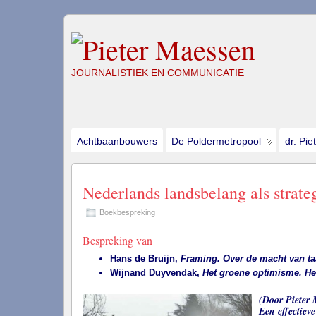
JOURNALISTIEK EN COMMUNICATIE
Achtbaanbouwers
De Poldermetropool
dr. Pie
Nederlands landsbelang als strate
Boekbespreking
Bespreking van
Hans de Bruijn,
Framing. Over de macht van taa
Wijnand Duyvendak,
Het groene optimisme. Het
(Door Pieter 
Een effectiev