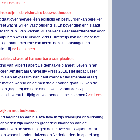
l
>> Lees meer
ivesteijn – de visionaire bouwwethouder
k gaat over hoeveel één politicus en bestuurder kan bereiken
 weet wat hij wil en vasthoudend is. En bovendien erin slaagt
tisch te blijven werken, dus telkens weer meerderheden voor
andpunten weet te vinden. Adri Duivesteijn kon dat, maar het
ak gepaard met felle conflicten, boze uitbarstingen en
tie. Hij
>> Lees meer
crisis: chaos of hanteerbare complexiteit
ing van: Albert Faber: De gemaakte planeet. Leven in het
ceen.Amsterdam University Press 2018. Het debat tussen
imisten en -pessimisten gaat over de fundamentele vraag
 met de wereld en de mensheid naartoe gaan. Blijven de
nten (nog net) leefbaar omdat we – vooral dankzij
ogisch vernuft – tijdig en voldoende in actie komen?
>> Lees
wijken met toekomst
nd begint aan een nieuwe fase in zijn stedelijke ontwikkeling.
ensteden zijn voor een groot deel klaar aan aan de
anden van de steden liggen de nieuwe Vinexwijken. Maar
ssen wonen honderdduizenden Nederlanders in op het oog