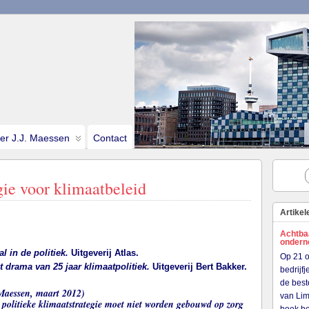
ter J.J. Maessen
Contact
gie voor klimaatbeleid
Artikel
Achtba
onder
l in de politiek.
Uitgeverij Atlas.
Op 21 o
 drama van 25 jaar klimaatpolitiek.
Uitgeverij Bert Bakker.
bedrijf
de best
Maessen, maart 2012)
van Lim
e politieke klimaatstrategie moet niet worden gebouwd op zorg