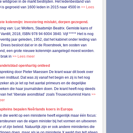
de wildgroei in de markt bestrijden. Het ledenbestand van
s gegroeid van 1600 leden in 2015 naar 4500 in
>> Lees
ste kolenmijn: investering mislukt, dorpen gezegend.
ing van: Luc Wolters, Staatsmijn Beatrix. Gemiste kans of
Vantilt, 2018, ISBN 978 94 6004 3840. Vijf ***** Het is nog
ventig jaar geleden, 1952, dat het kabinet onder leiding van
 Drees besloot dat er in de Roerstreek, ten oosten van
nd, een grote nieuwe kolenmijn aangelegd moest worden.
 brak in
>> Lees meer
ndelsblad openhartig ontleed
preking door Pieter Maessen De krant waar dit boek over
een instituut. Dat was zij vanaf het begin en zij is het nog
 zeker als je let op het aantal primeurs en de degelijke
eken die haar journalisten doen. De krant heeft nog steeds
 van het ‘liberale avondblad’ zoals Trouwcolumnist Hans
>>
eer
apiteins bepalen Neêrlands koers in Europa
n die werkt op een ministerie heeft eigenlijk maar één focus:
ersteunen van de eigen minister bij het vormen en uitvoeren
 of zijn beleid. Natuurlijk zijn er ook andere ministeries die
 dingen doen, maar als je op ministerie X werkt dan telt alleen