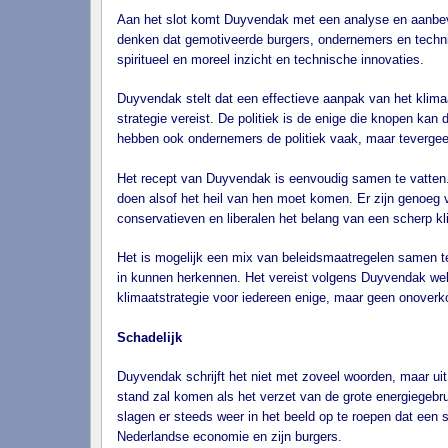
Aan het slot komt Duyvendak met een analyse en aanbevel
denken dat gemotiveerde burgers, ondernemers en technic
spiritueel en moreel inzicht en technische innovaties.
Duyvendak stelt dat een effectieve aanpak van het klima
strategie vereist. De politiek is de enige die knopen ka
hebben ook ondernemers de politiek vaak, maar tevergeef
Het recept van Duyvendak is eenvoudig samen te vatten
doen alsof het heil van hen moet komen. Er zijn genoeg v
conservatieven en liberalen het belang van een scherp k
Het is mogelijk een mix van beleidsmaatregelen samen te 
in kunnen herkennen. Het vereist volgens Duyvendak wel d
klimaatstrategie voor iedereen enige, maar geen onover
Schadelijk
Duyvendak schrijft het niet met zoveel woorden, maar uit z
stand zal komen als het verzet van de grote energiegebr
slagen er steeds weer in het beeld op te roepen dat een s
Nederlandse economie en zijn burgers.