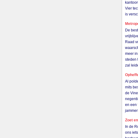
kantoor
Vier te
is ver
Metrop
De best
vrijbli
Raad vo
waarsch
meer in
steden 
zal le
Opheff
Al pold
mits be
de Vine
negenti
en een 
jammer
Zoet en
In de R
ons iet