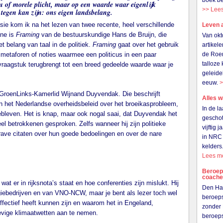
boek be
eu of morele plicht, maar op een waarde waar eigenlijk
>> Lee
tegen kan zijn: ons eigen landsbelang.
usie kom ik na het lezen van twee recente, heel verschillende
Leven 
ene is
Framing
van de bestuurskundige Hans de Bruijn, die
Van okt
het belang van taal in de politiek.
Framing
gaat over het gebruik
artikel
 metaforen of noties waarmee een politicus in een paar
de Roer
talloze
raagstuk terugbrengt tot een breed gedeelde waarde waar je
geleide
eeuw.
>
GroenLinks-Kamerlid Wijnand Duyvendak. Die beschrijft
Alles w
n het Nederlandse overheidsbeleid over het broeikasprobleem,
In de l
 gebleven. Het is knap, maar ook nogal saai, dat Duyvendak het
gescho
el betrokkenen gesproken. Zelfs wanneer hij zijn politieke
vijftig 
brave citaten over hun goede bedoelingen en over de nare
in NRC 
kelders
Lees m
Beroeps
coach
t er in rijksnota’s staat en hoe conferenties zijn mislukt. Hij
Den Haa
giebedrijven en van VNO-NCW, maar je bent als lezer toch wel
beroeps
effectief heeft kunnen zijn en waarom het in Engeland,
zonder 
evige klimaatwetten aan te nemen.
beroep