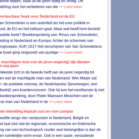
wone wijken, vaak uit de jaren vijftig en zestig. De
telling voor het verbeteren van die
>> Lees meer
verteerbaar boek over Nederland en de EU
an Schendelen is een autoriteit als het over politiek in
nd, de EU en het lobbyen gaat. Maar wat heeft hem bezield
n laatste boek? Boekbespreking van: Rinus van Schendelen,
eding in Nederland en Europa. Achter de schermen van
ngroepen. AUP, 2017 Het verschijnen van Van Schendelens
e boek ging vergezeld van puntige
>> Lees meer
 machtigste man van de jaren negentig’ zijn idealen
en zag gaan
wikkelde zich in de tweede helft van de jaren negentig tot
en wel de machtigste man van Nederland. Wim Meijer zat
in: de publieke omroep, de Nederlandse Spoorwegen, een
bedrijf, een krantenconcern. Ook hij kon het neoliberale tij niet
Boekbespreking, door Pieter Maessen Misschien wel de
gse man van Nederland in de
>> Lees meer
ale inbedding bepaalt succes van campus
editie langs vier campussen in Nederland, België en
nd laat zien dat de regionale, economische en historische
ng van een technologisch cluster veel belangrijker is dan de
 en ruimtelijke vorm ervan. Ook in een saaie, verouderde