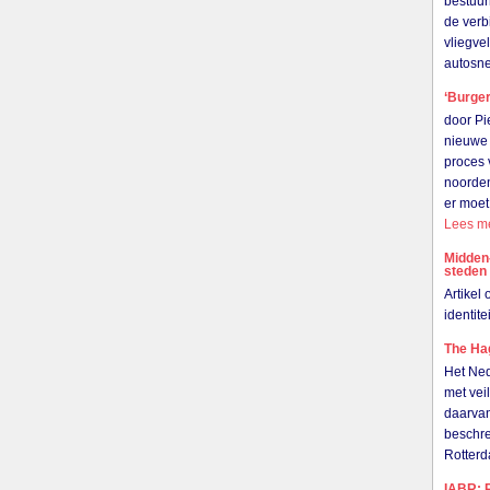
bestuur
de verb
vliegve
autosn
‘Burger
door Pi
nieuwe 
proces 
noorden
er moet
Lees m
Midden
steden
Artikel
identit
The Hag
Het Ned
met vei
daarvan
beschre
Rotter
IABR: R