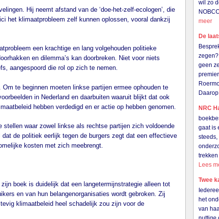
wil zo 
ingen. Hij neemt afstand van de ‘doe-het-zelf-ecologen’, die
NOBCO i
i het klimaatprobleem zelf kunnen oplossen, vooral dankzij
meer
De laat
Besprek
atprobleem een krachtige en lang volgehouden politieke
zegen? 
n doorhakken en dilemma’s kan doorbreken. Niet voor niets
geen ze
s, aangespoord die rol op zich te nemen.
premier
Roermo
. Om te beginnen moeten linkse partijen ermee ophouden te
Daarop
oorbeelden in Nederland en daarbuiten waaruit blijkt dat ook
limaatbeleid hebben verdedigd en er actie op hebben genomen.
NRC Ha
boekbes
stellen waar zowel linkse als rechtse partijen zich voldoende
gaat is 
at de politiek eerlijk tegen de burgers zegt dat een effectieve
steeds,
komelijke kosten met zich meebrengt.
onderzo
trekken
Lees m
Twee k
ijn boek is duidelijk dat een langetermijnstrategie alleen tot
Iederee
uikers en van hun belangenorganisaties wordt gebroken. Zij
het ond
tevig klimaatbeleid heel schadelijk zou zijn voor de
van haar
nuttige