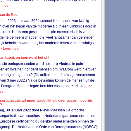
gint met drie zonen van de Vlodropse familie Op het Veld, die
s meer
aan de Roer
ober 2023 tot maart 2024 schreef ik een serie van twintig
en over het begin van de moderne tijd in een Limburgs dorp in
streek. Het is een geschiedenis die exemplarisch is voor
 kleine gemeenschappen die, veel langzamer dan de steden,
lijk betrokken werden bij het moderne leven van de twintigste
> Lees meer
as kapot, en toen werd het stil
aatste oorlogsmaanden werd het dorp Vlodrop in puin
ten en kwamen honderd mensen om. Waarom werd hierover
jaar lang niet gepraat? (Dit artikel en de foto’s zijn verschenen
van 3 mei 2022.) Na de bevrijding komen de mensen uit de
. Fotograaf Smeets legde hen hier vast op de Kerkstraat
>>
eer
organisatie wil meer duidelijkheid over gecertificeerde
es
g, 30 januari 2022 door Pieter Maessen De grootste
organisatie van coaches in Nederland gaat coaches met en
Europese certificering duidelijker onderscheiden binnen de
sgroep. De Nederlandse Orde van Beroepscoaches (NOBCO)