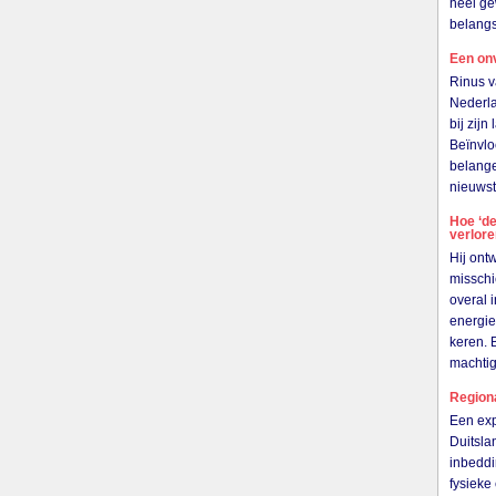
heel ge
belangs
Een on
Rinus v
Nederla
bij zij
Beïnvlo
belange
nieuwst
Hoe ‘de
verlor
Hij ont
misschi
overal 
energie
keren. 
machti
Region
Een exp
Duitsla
inbeddi
fysieke