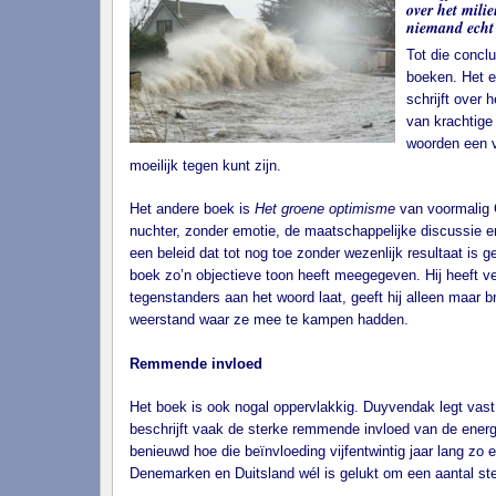
over het mili
niemand echt 
Tot die concl
boeken. Het 
schrijft over 
van krachtige
woorden een v
moeilijk tegen kunt zijn.
Het andere boek is
Het groene optimisme
van voormalig 
nuchter, zonder emotie, de maatschappelijke discussie e
een beleid dat tot nog toe zonder wezenlijk resultaat is
boek zo’n objectieve toon heeft meegegeven. Hij heeft ve
tegenstanders aan het woord laat, geeft hij alleen maar 
weerstand waar ze mee te kampen hadden.
Remmende invloed
Het boek is ook nogal oppervlakkig. Duyvendak legt vast wa
beschrijft vaak de sterke remmende invloed van de ener
benieuwd hoe die beïnvloeding vijfentwintig jaar lang zo 
Denemarken en Duitsland wél is gelukt om een aantal st