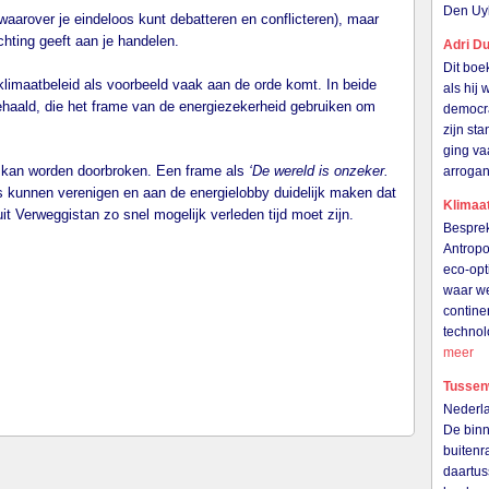
Den Uy
aarover je eindeloos kunt debatteren en conflicteren), maar
ichting geeft aan je handelen.
Adri Du
Dit boe
 klimaatbeleid als voorbeeld vaak aan de orde komt. In beide
als hij
aald, die het frame van de energiezekerheid gebruiken om
democra
zijn st
ging va
y kan worden doorbroken. Een frame als
‘De wereld is onzeker.
arrogan
s kunnen verenigen en aan de energielobby duidelijk maken dat
Klimaat
uit Verweggistan zo snel mogelijk verleden tijd moet zijn.
Besprek
Antropo
eco-opt
waar we
contine
technol
meer
Tussen
Nederla
De binn
buitenr
daartu