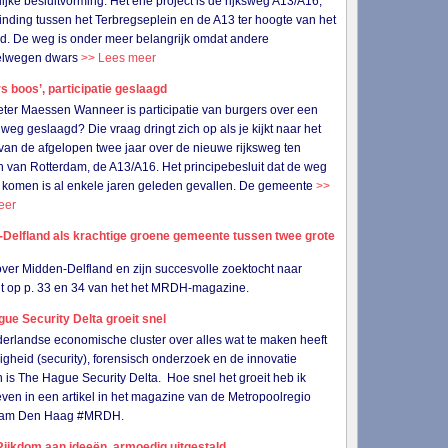
lijke besluitvorming. Het ene project is de rijksweg A13/A16,
inding tussen het Terbregseplein en de A13 ter hoogte van het
ld. De weg is onder meer belangrijk omdat andere
elwegen dwars
>> Lees meer
s boos’, participatie geslaagd
eter Maessen Wanneer is participatie van burgers over een
weg geslaagd? Die vraag dringt zich op als je kijkt naar het
van de afgelopen twee jaar over de nieuwe rijksweg ten
 van Rotterdam, de A13/A16. Het principebesluit dat de weg
 komen is al enkele jaren geleden gevallen. De gemeente
>>
eer
-Delfland als krachtige groene gemeente tussen twee grote
 over Midden-Delfland en zijn succesvolle zoektocht naar
eit op p. 33 en 34 van het het MRDH-magazine.
ue Security Delta groeit snel
erlandse economische cluster over alles wat te maken heeft
ligheid (security), forensisch onderzoek en de innovatie
 is The Hague Security Delta. Hoe snel het groeit heb ik
ven in een artikel in het magazine van de Metropoolregio
dam Den Haag #MRDH.
ijkdom aan ideeën, armoedig uitgestald