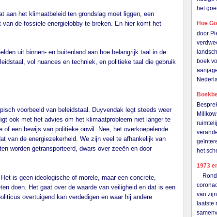
het goe
dat aan het klimaatbeleid ten grondslag moet liggen, een
 van de fossiele-energielobby te breken. En hier komt het
Hoe Go
door P
verdwee
lden uit binnen- en buitenland aan hoe belangrijk taal in de
landsch
boek vo
leidstaal, vol nuances en techniek, en politieke taal die gebruik
aanjage
Nederl
Boekbes
Besprek
pisch voorbeeld van beleidstaal. Duyvendak legt steeds weer
Milikow
digt ook met het advies om het klimaatprobleem niet langer te
ruimtel
 of een bewijs van politieke onwil. Nee, het overkoepelende
verande
dat van de energiezekerheid. We zijn veel te afhankelijk van
geïnter
oeten worden getransporteerd, dwars over zeeën en door
het sch
1973 en
Rond de
 Het is geen ideologische of morele, maar een concrete,
coronac
en doen. Het gaat over de waarde van veiligheid en dat is een
van zij
oliticus overtuigend kan verdedigen en waar hij andere
laatste
samenva