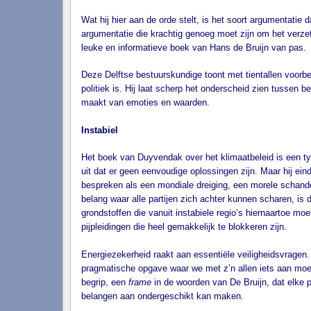
Wat hij hier aan de orde stelt, is het soort argumentatie 
argumentatie die krachtig genoeg moet zijn om het verzet
leuke en informatieve boek van Hans de Bruijn van pas.
Deze Delftse bestuurskundige toont met tientallen voorbee
politiek is. Hij laat scherp het onderscheid zien tussen be
maakt van emoties en waarden.
Instabiel
Het boek van Duyvendak over het klimaatbeleid is een ty
uit dat er geen eenvoudige oplossingen zijn. Maar hij ein
bespreken als een mondiale dreiging, een morele schande
belang waar alle partijen zich achter kunnen scharen, is 
grondstoffen die vanuit instabiele regio’s hiernaartoe m
pijpleidingen die heel gemakkelijk te blokkeren zijn.
Energiezekerheid raakt aan essentiële veiligheidsvragen.
pragmatische opgave waar we met z’n allen iets aan moet
begrip, een
frame
in de woorden van De Bruijn, dat elke p
belangen aan ondergeschikt kan maken.