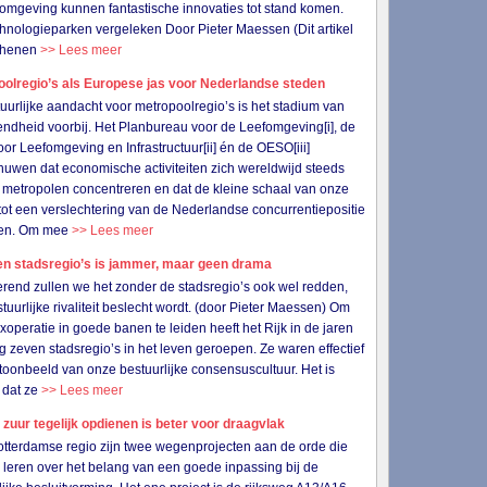
omgeving kunnen fantastische innovaties tot stand komen.
chnologieparken vergeleken Door Pieter Maessen (Dit artikel
schenen
>> Lees meer
oolregio’s als Europese jas voor Nederlandse steden
uurlijke aandacht voor metropoolregio’s is het stadium van
jvendheid voorbij. Het Planbureau voor de Leefomgeving[i], de
or Leefomgeving en Infrastructuur[ii] én de OESO[iii]
uwen dat economische activiteiten zich wereldwijd steeds
 metropolen concentreren en dat de kleine schaal van onze
tot een verslechtering van de Nederlandse concurrentiepositie
iden. Om mee
>> Lees meer
en stadsregio’s is jammer, maar geen drama
erend zullen we het zonder de stadsregio’s ook wel redden,
stuurlijke rivaliteit beslecht wordt. (door Pieter Maessen) Om
xoperatie in goede banen te leiden heeft het Rijk in de jaren
g zeven stadsregio’s in het leven geroepen. Ze waren effectief
toonbeeld van onze bestuurlijke consensuscultuur. Het is
 dat ze
>> Lees meer
 zuur tegelijk opdienen is beter voor draagvlak
otterdamse regio zijn twee wegenprojecten aan de orde die
s leren over het belang van een goede inpassing bij de