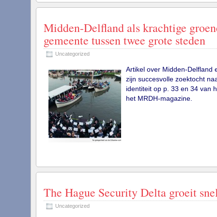
Midden-Delfland als krachtige groen
gemeente tussen twee grote steden
Uncategorized
Artikel over Midden-Delfland 
zijn succesvolle zoektocht na
identiteit op p. 33 en 34 van h
het MRDH-magazine.
The Hague Security Delta groeit sne
Uncategorized