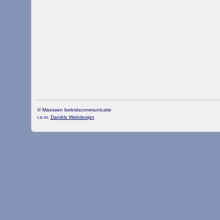
© Maessen beleidscommunicatie
i.s.m.
Daniëls Webdesign