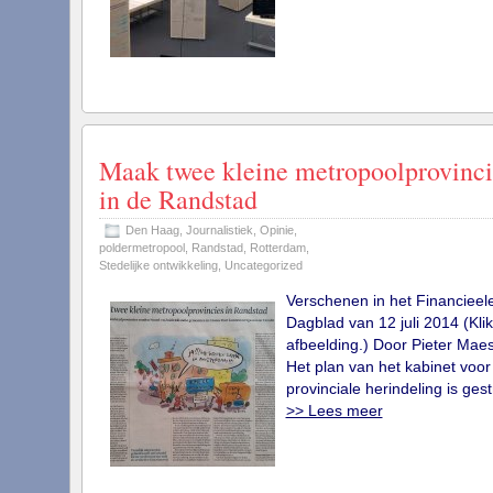
Maak twee kleine metropoolprovinci
in de Randstad
Den Haag
,
Journalistiek
,
Opinie
,
poldermetropool
,
Randstad
,
Rotterdam
,
Stedelijke ontwikkeling
,
Uncategorized
Verschenen in het Financieel
Dagblad van 12 juli 2014 (Kli
afbeelding.) Door Pieter Mae
Het plan van het kabinet voor
provinciale herindeling is ges
>> Lees meer