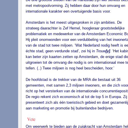
met metropoolvorming. Zij hebben daar door hun omvang en
internationale karakter een overtuigende basis voor.
Amsterdam is het meest uitgesproken in zijn ambities. De
strateeg daarachter is Zef Hemel, hoogleraar grootstedelijke
problematiek en medewerker van de Amsterdam Economic Bo
Hij pleit onomwonden voor een verdubbeling van het inwonerta
van de stad tot twee miljoen. ‘Wat Nederland nodig heeft is e
échte stad, geen verdunde stad’, zei hij in
Trouw
[v]
. ‘Het kabi
kan beter zijn kaarten zetten op Amsterdam, de enige stad di
uitgroeien tot de omvang die nodig is om internationaal mee t
tellen. (..) Twee miljoen is nog heel bescheiden, hoor.’
De hoofdstad is de trekker van de MRA die bestaat uit 36
gemeenten, met samen 2,3 miljoen inwoners, en die zich voor
richt op het versterken van de internationale concurrentieposit
De regio rekent zich economisch al tot de top 5 in Europa. Zij
presenteert zich als één toeristisch gebied en doet gezamenli
aan marketing en promotie bij buitenlandse bedrijven.
Vete
Om weerwerk te bieden aan de zuigkracht van Amsterdam he