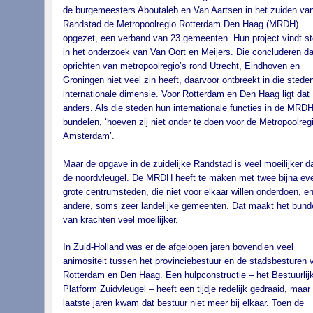
de burgemeesters Aboutaleb en Van Aartsen in het zuiden va
Randstad de Metropoolregio Rotterdam Den Haag (MRDH)
opgezet, een verband van 23 gemeenten. Hun project vindt s
in het onderzoek van Van Oort en Meijers. Die concluderen da
oprichten van metropoolregio’s rond Utrecht, Eindhoven en
Groningen niet veel zin heeft, daarvoor ontbreekt in die stede
internationale dimensie. Voor Rotterdam en Den Haag ligt dat
anders. Als die steden hun internationale functies in de MRD
bundelen, ‘hoeven zij niet onder te doen voor de Metropoolreg
Amsterdam’.
Maar de opgave in de zuidelijke Randstad is veel moeilijker d
de noordvleugel. De MRDH heeft te maken met twee bijna ev
grote centrumsteden, die niet voor elkaar willen onderdoen, e
andere, soms zeer landelijke gemeenten. Dat maakt het bund
van krachten veel moeilijker.
In Zuid-Holland was er de afgelopen jaren bovendien veel
animositeit tussen het provinciebestuur en de stadsbesturen 
Rotterdam en Den Haag. Een hulpconstructie – het Bestuurlij
Platform Zuidvleugel – heeft een tijdje redelijk gedraaid, maar
laatste jaren kwam dat bestuur niet meer bij elkaar. Toen de