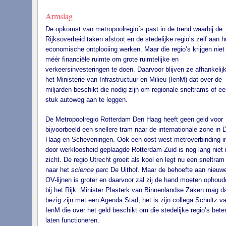
Armslag
De opkomst van metropoolregio´s past in de trend waarbij de
Rijksoverheid taken afstoot en de stedelijke regio’s zelf aan 
economische ontplooiing werken. Maar die regio’s krijgen niet
méér financiële ruimte om grote ruimtelijke en
verkeersinvesteringen te doen. Daarvoor blijven ze afhankelij
het Ministerie van Infrastructuur en Milieu (IenM) dat over de
miljarden beschikt die nodig zijn om regionale sneltrams of ee
stuk autoweg aan te leggen.
De Metropoolregio Rotterdam Den Haag heeft geen geld voor
bijvoorbeeld een snellere tram naar de internationale zone in 
Haag en Scheveningen. Ook een oost-west-metroverbinding in
door werkloosheid geplaagde Rotterdam-Zuid is nog lang niet 
zicht. De regio Utrecht groeit als kool en legt nu een sneltram
naar het
science parc
De Uithof. Maar de behoefte aan nieuw
OV-lijnen is groter en daarvoor zal zij de hand moeten ophoud
bij het Rijk. Minister Plasterk van Binnenlandse Zaken mag d
bezig zijn met een Agenda Stad, het is zijn collega Schultz v
IenM die over het geld beschikt om die stedelijke regio’s beter
laten functioneren.