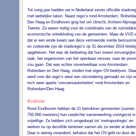
Tot vorig jaar hadden we in Nederland zeven officiële stadsreg
met wettelijke taken. Naast regio’s rond Amsterdam, Rotterd
Den Haag en Eindhoven ging het om Utrecht, Arnhem-Nijmeg
Twente. Ze waren nuttig voor de coördinatie van de ruimtelijk
economische ontwikkeling van de gemeenten. Maar de VVD w
dat er een einde kwam aan deze vermeende vierde bestuursl
en zodoende zijn de stadsregio’s op 31 december 2014 feitelij
opgeheven. Het was de bedoeling dat hun meest omvangrijke
taak, het organiseren van het openbaar vervoer, naar de provi
zou gaan. Dat was echter onverteerbaar voor Amsterdam,
Rotterdam en Den Haag, steden met eigen OV-bedrijven. Da
werd voor die regio’s weer een uitzondering gemaakt en zijn e
toch weer aparte ‘vervoersautoriteiten’ rond Amsterdam en
Rotterdam/Den Haag.
Realisme
Rond Eindhoven hebben de 21 betrokken gemeenten (samen
750.000 inwoners) hun verplichte samenwerking voortgezet in
vrijwillige. Ze hebben zich omgedoopt tot ‘metropoolregio’ en
werken nu op dezelfde terreinen samen als ze eerder al deden
Daar is weinig veranderd, behalve dat het OV-geld nu door de