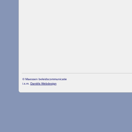
© Maessen beleidscommunicatie
i.s.m.
Daniëls Webdesign