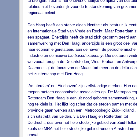
te brengen. Toch is het onoverzichtelijke complex van bestuur
relaties niet bevorderlijk voor de totstandkoming van gezamenl
regionaal beleid.
Den Haag heeft een sterke eigen identiteit als bestuurlijk cen
en internationale Stad van Vrede en Recht. Maar Rotterdam zi
een spagaat. Enerzijds heeft de stad zich gecommitteerd aan
samenwerking met Den Haag, anderzijds is een groot deel va
haar economie gerelateerd aan de haven, de petrochemische
industrie en de nieuwe
bio based economy
. Die sectoren vind
we vooral terug in de Drechtsteden, West-Brabant en Antwerp
Daarmee ligt de focus van de Maasstad meer op de delta dan
het zusterschap met Den Haag.
‘Amsterdam’ en ‘Eindhoven’ zijn zelfstandige merken. Hun n
roepen meteen economische associaties op. De Metropoolreg
Rotterdam Den Haag is een uit nood geboren samenwerking, 
nog te klein is. Het lijkt logischer dat de steden samen met d
provincie gaan werken aan een ‘Metropoolregio Zuid-Holland’, 
zich uitstrekt van Leiden, via Den Haag en Rotterdam tot
Dordrecht, dus over het hele stedelijke gebied van Zuid-Hollan
zoals de MRA het hele stedelijke gebied rondom Amsterdam
omvat.