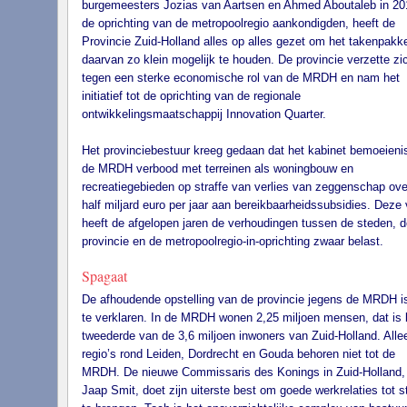
burgemeesters Jozias van Aartsen en Ahmed Aboutaleb in 20
de oprichting van de metropoolregio aankondigden, heeft de
Provincie Zuid-Holland alles op alles gezet om het takenpakk
daarvan zo klein mogelijk te houden. De provincie verzette zi
tegen een sterke economische rol van de MRDH en nam het
initiatief tot de oprichting van de regionale
ontwikkelingsmaatschappij Innovation Quarter.
Het provinciebestuur kreeg gedaan dat het kabinet bemoeieni
de MRDH verbood met terreinen als woningbouw en
recreatiegebieden op straffe van verlies van zeggenschap ove
half miljard euro per jaar aan bereikbaarheidssubsidies. Deze 
heeft de afgelopen jaren de verhoudingen tussen de steden, d
provincie en de metropoolregio-in-oprichting zwaar belast.
Spagaat
De afhoudende opstelling van de provincie jegens de MRDH i
te verklaren. In de MRDH wonen 2,25 miljoen mensen, dat is 
tweederde van de 3,6 miljoen inwoners van Zuid-Holland. Alle
regio’s rond Leiden, Dordrecht en Gouda behoren niet tot de
MRDH. De nieuwe Commissaris des Konings in Zuid-Holland,
Jaap Smit, doet zijn uiterste best om goede werkrelaties tot s