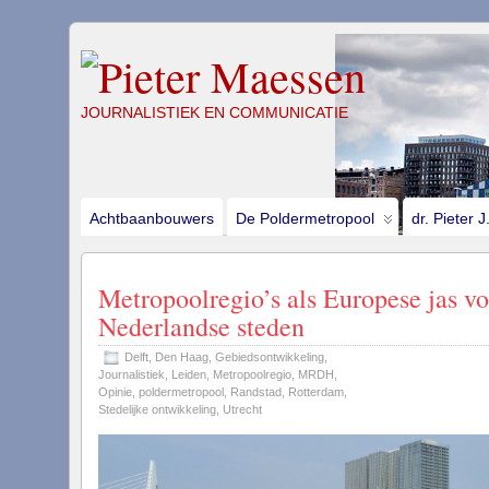
JOURNALISTIEK EN COMMUNICATIE
Achtbaanbouwers
De Poldermetropool
dr. Pieter 
Metropoolregio’s als Europese jas vo
Nederlandse steden
Delft
,
Den Haag
,
Gebiedsontwikkeling
,
Journalistiek
,
Leiden
,
Metropoolregio
,
MRDH
,
Opinie
,
poldermetropool
,
Randstad
,
Rotterdam
,
Stedelijke ontwikkeling
,
Utrecht