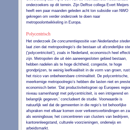
onderzoekers op dit terrein. Zijn Delftse collega Evert Meijers
heeft een paar maanden geleden acht ton subsidie van NWO
gekregen om verder onderzoek te doen naar
metropoolontwikkeling in Europa.
Polycentrisch
Het onderzoek
De concurrentiepositie van Nederlandse stede
laat zien dat metropoolregio’s die bestaan uit afzonderlijke st
(‘polycentriciteit’), zoals in Nederland, economisch heel effect
zijn. Metropolen die uit één aaneengesloten gebied bestaan,
hebben nadelen als te hoge dichtheid, congestie, te hoge
grondprijzen, te weinig leefkwaliteit in de vorm van groen, rust
het risico van onbeheersbare criminaliteit. De polycentrische,
meerkernige metropoolregio’s hebben die lasten niet en prest
economisch beter. ‘Dat productiviteitsgroei op Europees regio
niveau samenhangt met polycentriciteit, is een intrigerend en
belangrijk gegeven,’ concludeert de studie. Voorwaarde is
natuurlijk wel dat de gemeenten in die regio’s tot behoorlijke
afspraken met elkaar komen over verkeersverbindingen en z
als woningbouw, het concentreren van clusters van bedrijven,
kantorenleegstand, culturele voorzieningen, onderwijs en
arbeidsmarkt.