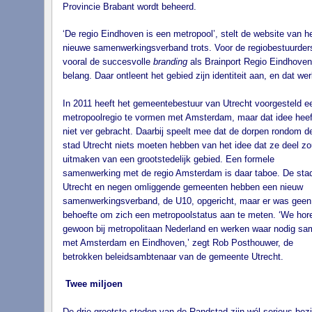
Provincie Brabant wordt beheerd.
‘De regio Eindhoven is een metropool’, stelt de website van h
nieuwe samenwerkingsverband trots. Voor de regiobestuurders
vooral de succesvolle
branding
als Brainport Regio Eindhoven
belang. Daar ontleent het gebied zijn identiteit aan, en dat wer
In 2011 heeft het gemeentebestuur van Utrecht voorgesteld e
metropoolregio te vormen met Amsterdam, maar dat idee heef
niet ver gebracht. Daarbij speelt mee dat de dorpen rondom d
stad Utrecht niets moeten hebben van het idee dat ze deel z
uitmaken van een grootstedelijk gebied. Een formele
samenwerking met de regio Amsterdam is daar taboe. De sta
Utrecht en negen omliggende gemeenten hebben een nieuw
samenwerkingsverband, de U10, opgericht, maar er was geen
behoefte om zich een metropoolstatus aan te meten. ‘We hor
gewoon bij metropolitaan Nederland en werken waar nodig sa
met Amsterdam en Eindhoven,’ zegt Rob Posthouwer, de
betrokken beleidsambtenaar van de gemeente Utrecht.
Twee miljoen
De drie grootste steden van de Randstad zijn wél serieus bez