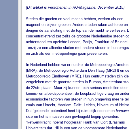
(Dit artikel is verschenen in RO-Magazine, december 2015)
Steden die groeien en veel massa hebben, werken als een
magneet en blijven groeien. Andere steden raken achterop en
dreigen de aansluiting met de top van de markt te verliezen. 
concentratietrend zet zelfs de grootste Nederlandse steden o
achterstand ten opzichte Londen, Parijs, Frankfurt of Brussel.
Tenzij ze een alliantie sluiten met andere steden in hun omge
en zich als één metropoolregio gaan presenteren.
In Nederland hebben we er nu drie: de Metropoolregio Amste
(MRA), de Metropoolregio Rotterdam Den Haag (MRDH) en d
Metropoolregio Eindhoven (MRE). Hun centrumsteden zijn kle
vergeleken met de grootste steden in Europa, Amsterdam sta
de 22ste plaats. Maar zij kunnen toch serieus meetellen door 
kennis- en arbeidspotentieel, de koopkrachtige vraag en ande
economische factoren van steden in hun omgeving mee te tel
zoals van Utrecht, Haarlem, Delft, Leiden, Hilversum of Helm
Dat ‘geleende’ potentieel heet bij ruimtelijk-economen
borrowe
size
en het is intussen een gevleugeld begrip geworden.
‘Netwerkkracht’ noemt hoogleraar Frank van Oort (Erasmus
Universiteit) dat. Hij is een van de voornaamste Nederlandse