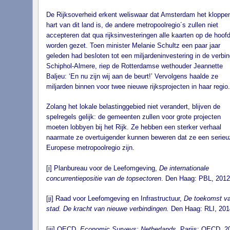
De Rijksoverheid erkent weliswaar dat Amsterdam het kloppe
hart van dit land is, de andere metropoolregio´s zullen niet
accepteren dat qua rijksinvesteringen alle kaarten op de hoof
worden gezet. Toen minister Melanie Schultz een paar jaar
geleden had besloten tot een miljardeninvestering in de verbin
Schiphol-Almere, riep de Rotterdamse wethouder Jeannette
Baljeu: ‘En nu zijn wij aan de beurt!’ Vervolgens haalde ze
miljarden binnen voor twee nieuwe rijksprojecten in haar regio.
Zolang het lokale belastinggebied niet verandert, blijven de
spelregels gelijk: de gemeenten zullen voor grote projecten
moeten lobbyen bij het Rijk. Ze hebben een sterker verhaal
naarmate ze overtuigender kunnen beweren dat ze een serieu
Europese metropoolregio zijn.
[i]
Planbureau voor de Leefomgeving,
De internationale
concurrentiepositie van de topsectoren
. Den Haag: PBL, 2012
[ii]
Raad voor Leefomgeving en Infrastructuur,
De toekomst v
stad. De kracht van nieuwe verbindingen.
Den Haag: RLI, 201
[iii]
OECD,
Economic Surveys: Netherlands
. Parijs: OECD, 2