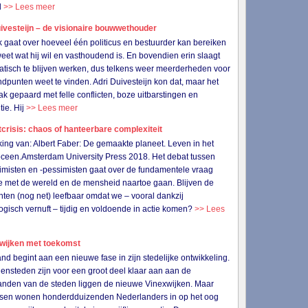
l
>> Lees meer
ivesteijn – de visionaire bouwwethouder
k gaat over hoeveel één politicus en bestuurder kan bereiken
 weet wat hij wil en vasthoudend is. En bovendien erin slaagt
tisch te blijven werken, dus telkens weer meerderheden voor
andpunten weet te vinden. Adri Duivesteijn kon dat, maar het
ak gepaard met felle conflicten, boze uitbarstingen en
tie. Hij
>> Lees meer
crisis: chaos of hanteerbare complexiteit
ing van: Albert Faber: De gemaakte planeet. Leven in het
ceen.Amsterdam University Press 2018. Het debat tussen
imisten en -pessimisten gaat over de fundamentele vraag
 met de wereld en de mensheid naartoe gaan. Blijven de
nten (nog net) leefbaar omdat we – vooral dankzij
ogisch vernuft – tijdig en voldoende in actie komen?
>> Lees
wijken met toekomst
nd begint aan een nieuwe fase in zijn stedelijke ontwikkeling.
ensteden zijn voor een groot deel klaar aan aan de
anden van de steden liggen de nieuwe Vinexwijken. Maar
ssen wonen honderdduizenden Nederlanders in op het oog