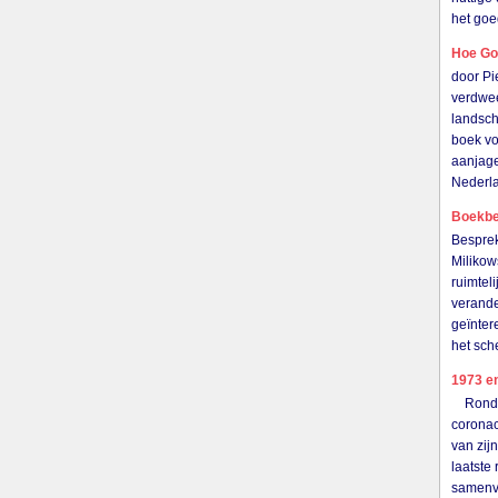
het goe
Hoe Go
door P
verdwee
landsch
boek vo
aanjage
Nederl
Boekbes
Besprek
Milikow
ruimtel
verande
geïnter
het sch
1973 en
Rond de
coronac
van zij
laatste
samenva