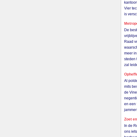
kantoor
Vier te
is ver
Metrop
De best
vrijbli
Raad vo
waarsch
meer in
steden 
zal le
Opheff
Al pold
mits be
de Vine
negenti
en een 
jammer
Zoet en
In de R
ons iet