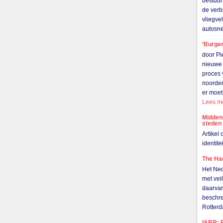
bestuur
de verb
vliegve
autosn
‘Burger
door Pi
nieuwe 
proces 
noorden
er moet
Lees m
Midden
steden
Artikel
identit
The Hag
Het Ned
met vei
daarvan
beschre
Rotter
IABR: R