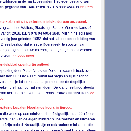
de wildgroei in de markt bestrijden. Het ledenbestand van
s gegroeid van 1600 leden in 2015 naar 4500 in
>> Lees
ste kolenmijn: investering mislukt, dorpen gezegend.
ing van: Luc Wolters, Staatsmijn Beatrix. Gemiste kans of
Vantilt, 2018, ISBN 978 94 6004 3840. Vijf ***** Het is nog
ventig jaar geleden, 1952, dat het kabinet onder leiding van
 Drees besloot dat er in de Roerstreek, ten oosten van
nd, een grote nieuwe kolenmijn aangelegd moest worden.
 brak in
>> Lees meer
ndelsblad openhartig ontleed
preking door Pieter Maessen De krant waar dit boek over
een instituut. Dat was zij vanaf het begin en zij is het nog
 zeker als je let op het aantal primeurs en de degelijke
eken die haar journalisten doen. De krant heeft nog steeds
 van het ‘liberale avondblad’ zoals Trouwcolumnist Hans
>>
eer
apiteins bepalen Neêrlands koers in Europa
n die werkt op een ministerie heeft eigenlijk maar één focus:
ersteunen van de eigen minister bij het vormen en uitvoeren
 of zijn beleid. Natuurlijk zijn er ook andere ministeries die
 dingen doen, maar als je op ministerie X werkt dan telt alleen