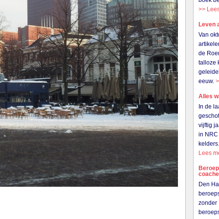
boek be
>> Lee
Leven 
Van okt
artikel
de Roer
talloze
geleide
eeuw.
>
Alles w
In de l
gescho
vijftig 
in NRC 
kelders
Lees m
Beroeps
coach
Den Haa
beroeps
zonder 
beroep