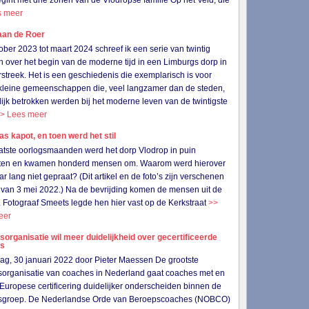
gint met drie zonen van de Vlodropse familie Op het Veld, die
s meer
aan de Roer
ober 2023 tot maart 2024 schreef ik een serie van twintig
en over het begin van de moderne tijd in een Limburgs dorp in
streek. Het is een geschiedenis die exemplarisch is voor
 kleine gemeenschappen die, veel langzamer dan de steden,
lijk betrokken werden bij het moderne leven van de twintigste
> Lees meer
as kapot, en toen werd het stil
aatste oorlogsmaanden werd het dorp Vlodrop in puin
ten en kwamen honderd mensen om. Waarom werd hierover
jaar lang niet gepraat? (Dit artikel en de foto’s zijn verschenen
van 3 mei 2022.) Na de bevrijding komen de mensen uit de
. Fotograaf Smeets legde hen hier vast op de Kerkstraat
>>
eer
organisatie wil meer duidelijkheid over gecertificeerde
es
g, 30 januari 2022 door Pieter Maessen De grootste
organisatie van coaches in Nederland gaat coaches met en
Europese certificering duidelijker onderscheiden binnen de
sgroep. De Nederlandse Orde van Beroepscoaches (NOBCO)