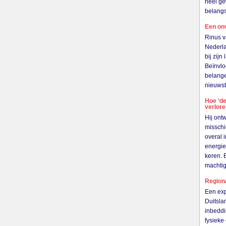
heel ge
belangs
Een on
Rinus v
Nederla
bij zij
Beïnvlo
belange
nieuwst
Hoe ‘de
verlor
Hij ont
misschi
overal 
energie
keren. 
machti
Region
Een exp
Duitsla
inbeddi
fysieke