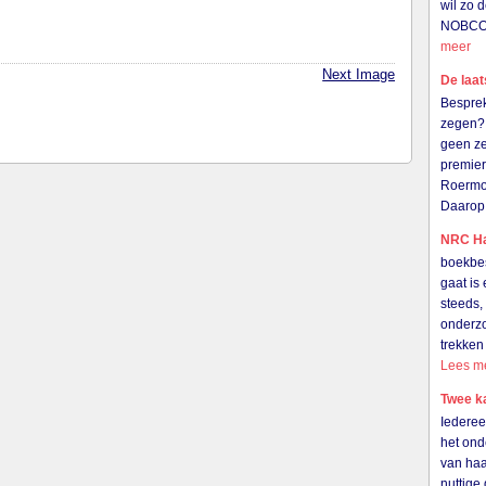
wil zo 
NOBCO i
meer
Next Image
De laat
Besprek
zegen? 
geen ze
premier
Roermo
Daarop
NRC Ha
boekbes
gaat is 
steeds,
onderzo
trekken
Lees m
Twee k
Iederee
het ond
van haar
nuttige