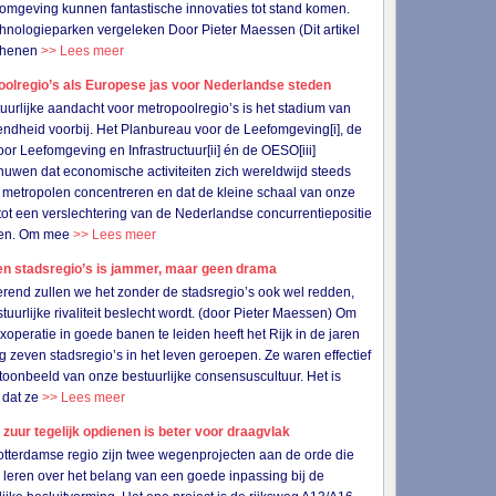
omgeving kunnen fantastische innovaties tot stand komen.
chnologieparken vergeleken Door Pieter Maessen (Dit artikel
schenen
>> Lees meer
oolregio’s als Europese jas voor Nederlandse steden
uurlijke aandacht voor metropoolregio’s is het stadium van
jvendheid voorbij. Het Planbureau voor de Leefomgeving[i], de
or Leefomgeving en Infrastructuur[ii] én de OESO[iii]
uwen dat economische activiteiten zich wereldwijd steeds
 metropolen concentreren en dat de kleine schaal van onze
tot een verslechtering van de Nederlandse concurrentiepositie
iden. Om mee
>> Lees meer
en stadsregio’s is jammer, maar geen drama
erend zullen we het zonder de stadsregio’s ook wel redden,
stuurlijke rivaliteit beslecht wordt. (door Pieter Maessen) Om
xoperatie in goede banen te leiden heeft het Rijk in de jaren
g zeven stadsregio’s in het leven geroepen. Ze waren effectief
toonbeeld van onze bestuurlijke consensuscultuur. Het is
 dat ze
>> Lees meer
 zuur tegelijk opdienen is beter voor draagvlak
otterdamse regio zijn twee wegenprojecten aan de orde die
s leren over het belang van een goede inpassing bij de