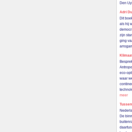
Den Uy
Adri Du
Dit boe
als hij
democra
zijn st
ging va
arrogan
Klimaat
Besprek
Antropo
eco-opt
waar we
contine
technol
meer
Tussen
Nederla
De binn
buitenr
daartu