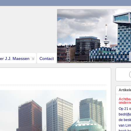
ter J.J. Maessen
Contact
Artikel
Achtba
onder
Op 21 o
bedrijf
de best
van Lim