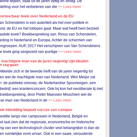
wone wijken, vaak uit de jaren vijftig en zestig. De
telling voor het verbeteren van die
>> Lees meer
verteerbaar boek over Nederland en de EU
an Schendelen is een autoriteit als het over politiek in
nd, de EU en het lobbyen gaat. Maar wat heeft hem bezield
n laatste boek? Boekbespreking van: Rinus van Schendelen,
eding in Nederland en Europa. Achter de schermen van
ngroepen. AUP, 2017 Het verschijnen van Van Schendelens
e boek ging vergezeld van puntige
>> Lees meer
 machtigste man van de jaren negentig’ zijn idealen
en zag gaan
wikkelde zich in de tweede helft van de jaren negentig tot
en wel de machtigste man van Nederland. Wim Meijer zat
in: de publieke omroep, de Nederlandse Spoorwegen, een
bedrijf, een krantenconcern. Ook hij kon het neoliberale tij niet
Boekbespreking, door Pieter Maessen Misschien wel de
gse man van Nederland in de
>> Lees meer
ale inbedding bepaalt succes van campus
editie langs vier campussen in Nederland, België en
nd laat zien dat de regionale, economische en historische
ng van een technologisch cluster veel belangrijker is dan de
 en ruimtelijke vorm ervan. Ook in een saaie, verouderde