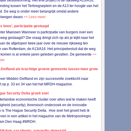
lijke besluitvorming. Het ene project is de rijksweg A13/A16,
inding tussen het Terbregseplein en de A13 ter hoogte van het
ld. De weg is onder meer belangrijk omdat andere
elwegen dwars
>> Lees meer
s boos’, participatie geslaagd
eter Maessen Wanneer is participatie van burgers over een
weg geslaagd? Die vraag dringt zich op als je kijkt naar het
van de afgelopen twee jaar over de nieuwe rijksweg ten
 van Rotterdam, de A13/A16. Het principebesluit dat de weg
 komen is al enkele jaren geleden gevallen. De gemeente
>>
eer
-Delfland als krachtige groene gemeente tussen twee grote
 over Midden-Delfland en zijn succesvolle zoektocht naar
eit op p. 33 en 34 van het het MRDH-magazine.
ue Security Delta groeit snel
erlandse economische cluster over alles wat te maken heeft
ligheid (security), forensisch onderzoek en de innovatie
 is The Hague Security Delta. Hoe snel het groeit heb ik
ven in een artikel in het magazine van de Metropoolregio
dam Den Haag #MRDH.
ijkdom aan ideeën, armoedig uitgestald