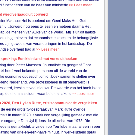
d functioneren van de baas van ministerie
>> Lees meer
d werd verjaagd uit Jorwerd
ieter MaessenHet is boeiend om Geert Maks Hoe God
n uit Jorwerd nog eens te lezen en meteen daarna Het
ap, de mensen van Auke van de Woud. Mij is uit dit laatste
oral bijgebleven dat economische krachten de belangrijkste
rs zijn geweest van veranderingen in het landschap. De
andse overheid had al
>> Lees meer
preking: Een klein land met verre uithoeken
ing door Pieter Maessen. Journaliste en geograaf Floor
ski heeft veel bekende personen uit de wereld van de
ijke economie opgezocht om dit boek samen te stellen over
rend Nederland. Wie professioneel in dit onderwerp is
esseerd, leest niet veel nieuws. De waarde van het boek is dat
erp de dilemma’s toont waar beleidsmakers
>> Lees meer
 2020, Den Uyl en Rutte, crisiscommunicatie vergeleken
 eerste grote tv-toespraak van Mark Rutte over de
risis in maart 2020 is vaak een vergelijking gemaakt met die
n voorganger Den Uyl tijdens de oliecrisis van 1973. Die
 rede is gemakkelijk te vinden op YouTube, maar alleen in een
tting van drie-en-een-halve minuut. In werkelijkheid sprak